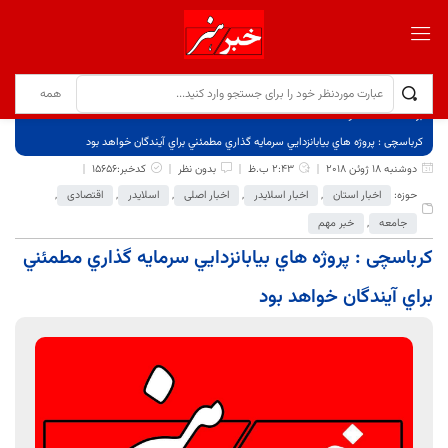
برگ نخست
نوشته‌ها
کرباسچی : پروژه هاي بيابانزدايي سرمايه گذاري مطمئني براي آيندگان خواهد بود
دوشنبه 18 ژوئن 2018
2:43 ب.ظ
بدون نظر
کدخبر:15656
حوزه:
اخبار استان
,
اخبار اسلایدر
,
اخبار اصلی
,
اسلایدر
,
اقتصادی
,
جامعه
,
خبر مهم
کرباسچی : پروژه هاي بيابانزدايي سرمايه گذاري مطمئني
براي آيندگان خواهد بود