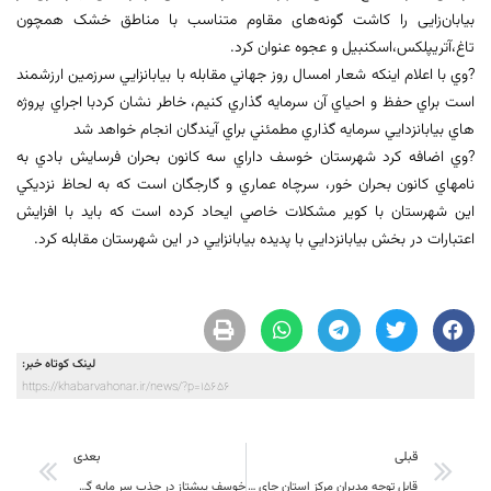
بیابان‌زایی را کاشت گونه‌های مقاوم متناسب با مناطق خشک همچون
تاغ،آتریپلکس،اسکنبیل و عجوه عنوان کرد.
?وي با اعلام اينكه شعار امسال روز جهاني مقابله با بيابانزايي سرزمين ارزشمند
است براي حفظ و احياي آن سرمايه گذاري كنيم، خاطر نشان كردبا اجراي پروژه
هاي بيابانزدايي سرمايه گذاري مطمئني براي آيندگان انجام خواهد شد
?وي اضافه كرد شهرستان خوسف داراي سه كانون بحران فرسايش بادي به
نامهاي كانون بحران خور، سرچاه عماري و گارجگان است كه به لحاظ نزديكي
اين شهرستان با كوير مشكلات خاصي ايحاد كرده است كه بايد با افزايش
اعتبارات در بخش بيابانزدايي با پديده بيابانزايي در اين شهرستان مقابله كرد.
لینک کوتاه خبر:
https://khabarvahonar.ir/news/?p=15656
قبلی
بعدی
قابل توجه مدیران مرکز استان جای این گونه همایش ها خالیست !!! اولین همایش ملی #تاریخ_طبس اسفند ۹۷ به میزبانی شهرستان برگزار خواهد شد.
خوسف پیشتاز در جذب سر مایه گذار خارجی ، پنجمین سرمایه گذاريی خارجی درخوسف امروز قطعی شد