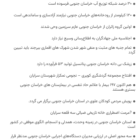
۳۰ درصد شبکه توزیع آب خراسان جنوبی فرسوده است
۱۲۰ کیلومتر از رودخانه‌های خراسان جنوبی نیازمند آزادسازی و ساماندهی است
اولین گروه زائران از خراسان جنوبی عازم سرزمین وحی شدند
اجلاسیه ملی جهادگران به اطلاع‌رسانی وسیع نیاز دارد
تمام جنبه های مثبت و منفی شهر شدن شهرک های اقماری بیرجند باید تبیین
گردد
زرشک بی دانه خراسان جنوبی پتانسیل تولید ۵۳ فرآورده را دارد
افتتاح مجموعه گردشگری کویری – نجومی نمکزار شهرستان سرایان
هم اکنون 197 بیمار با علائم حاد تنفسی در بیمارستان های خراسان جنوبی
بستری هستند
پویش مردمی کودکان علوی در استان خراسان جنوبی برگزار می گردد.
?مرمت اضطراری خانه تاریخی ضیائی سه قلعه سرایان
استان خراسان جنوبی در زمینه وحدت، همدلی و انسجام، الگوی موفقی در کشور
است
سه محور اصلی در ارزیابی مدیران دستگاه‌های اجرایی خراسان جنوبی مدنظر قرار