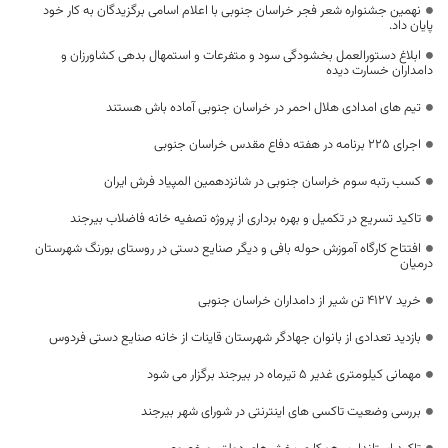
نهمین جشنواره شعر فجر خراسان جنوبی با اعلام اسامی برگزیدگان به کار خود
پایان داد.
ابلاغ دستورالعمل بخشودگی سود و متفرعات و استمهال بدهی کشاورزان و
دامداران خسارت دیده
تیم های امدادی هلال احمر در خراسان جنوبی آماده باش هستند
اجرای ۲۲۵ برنامه در هفته دفاع مقدس خراسان جنوبی
کسب رتبه سوم خراسان جنوبی در شانزدهمین المپیاد فرش ایران
تاکید تسریع در تکمیل و بهره برداری از پروژه تصفیه خانه فاضلاب بیرجند
افتتاح کارگاه آموزش حوله بافی و دیگر صنایع دستی در روستای بورنگ شهرستان
درمیان
خرید 4127 تن شیر از دامداران خراسان جنوبی
بازدید تعدادی از بانوان جهادگر شهرستان قاینات از خانه صنایع دستی فردوس
مهمانی کیلومتری غدیر 5 تیرماه در بیرجند برگزار می شود
بررسی وضعیت تاکسی های اینترنتی در شورای شهر بیرجند