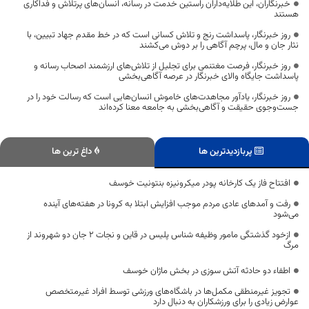
خبرنگاران، این طلایه‌داران راستین خدمت در رسانه، انسان‌های پرتلاش و فداکاری
هستند
روز خبرنگار، پاسداشت رنج و تلاش کسانی است که در خط مقدم جهاد تبیین، با
نثار جان و مال، پرچم آگاهی را بر دوش می‌کشند
روز خبرنگار، فرصت مغتنمی برای تجلیل از تلاش‌های ارزشمند اصحاب رسانه و
پاسداشت جایگاه والای خبرنگار در عرصه آگاهی‌بخشی
روز خبرنگار، یادآور مجاهدت‌های خاموش انسان‌هایی است که رسالت خود را در
جست‌وجوی حقیقت و آگاهی‌بخشی به جامعه معنا کرده‌اند
پربازدیدترین ها
داغ ترین ها
افتتاح فاز یک کارخانه پودر میکرونیزه بنتونیت خوسف
رفت و آمدهای عادی مردم موجب افزایش ابتلا به کرونا در هفته‌های آینده
می‌شود
ازخود گذشتگی مامور وظیفه شناس پلیس در قاین و نجات 2 جان دو شهروند از
مرگ
اطفاء دو حادثه آتش سوزی در بخش ماژان خوسف
تجویز غیرمنطقی مکمل‌ها در باشگاه‌های ورزشی توسط افراد غیرمتخصص
عوارض زیادی را برای ورزشکاران به دنبال دارد