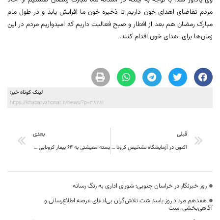
وی یادآور شد: با توجه به اینکه در آستانه ماه مبارک رمضان هستیم از آحاد
مردم تقاضای اهدای خون داریم تا ذخیره خون ما افزایش یابد و در طول مام
مبارک رمضان هم بعد از افطار و صبح فعالیت داریم که امیدواریم مردم در این
زمان‌ها برای اهدای خون اقدام کنند.
لینک کوتاه خبر:
https://khabarvahonar.ir/news/?p=38781
قبلی
بعدی
اکنون در آزمایشگاه تشخیص کرونا ویروس بیمارستان ولیعصر(عج) بیرجند، توانایی پاسخ‌دهی به 150 نمونه در روز را داریم
بسته معیشتی به ۶۴ بیمار کرونایی نیازمند در خراسان جنوبی اهدا شد
روز خبرنگار در خراسان جنوبی؛ شورای اداری به رنگ رسانه
هفدهم مرداد روز پاسداشت تلاش‌گران بی‌ادعای عرصه اطلاع‌رسانی و
آگاهی‌بخشی است