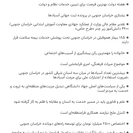
هفته دولت بهترین فرصت برای تبیین خدمات نظام و دولت
یشتازی خراسان جنوبی در پرونده ثبت جهانی آسبادها
تقدیر مقام عالی وزارت از عملکرد جهادی معاونت آموزش ابتدایی خراسان جنوبی/
۴۶۰۰ دانش‌آموز زیر چتر «طرح حامی»
۱۸۵ بیمار هموفیلی در خراسان جنوبی تحت پوشش خدمات بیمه سلامت قرار
دارند
خانواده را مهمترین رکن پیشگیری از آسیب‌های اجتماعی
موضوع میراث فرهنگی، امری فرابخشی است
بیشترین تعداد آسبادها در میان سه استان شرقی کشور در خراسان جنوبی
،ضرورت استفاده از اعتبارات ملی برای مرمت آسبادها
یکی از سیاست‌های اصلی جهاد دانشگاهی تبدیل مزیت‌های منطقه‌ای به ثروت و
خدمت به مردم است
علم و فناوری باید در مسیر خدمت به انسان و مقابله با ظلم به کار گرفته شود
کنترل ملخ نیازمند همکاری فرامنطقه‌ای است
اختصاص 2500 میلیارد تومان برای توسعه راه‌های دوبانده خراسان جنوبی
اربعین فرصتی برای بازگشت عقلانیت و اصول فراموش‌شده انسانیت به جامعه