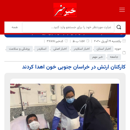
برگ نخست
نوشته‌ها
کارکنان ارتش در خراسان جنوبی خون اهدا کردند
یکشنبه 19 آوریل 2020
1:57 ب.ظ
کدخبر:38781
حوزه:
اخبار استان
,
اخبار اسلایدر
,
اخبار اصلی
,
اسلایدر
,
پزشکی و سلامت
,
جامعه
,
خبر مهم
کارکنان ارتش در خراسان جنوبی خون اهدا کردند