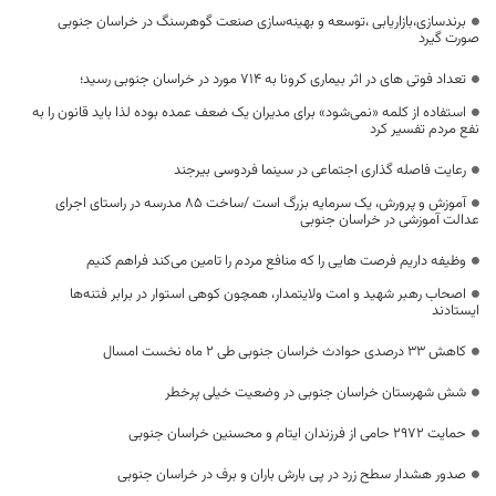
برندسازی،بازاریابی ،توسعه و بهینه‌سازی صنعت گوهرسنگ در خراسان جنوبی
صورت گیرد
تعداد فوتی های در اثر بیماری کرونا به 714 مورد در خراسان جنوبی رسید؛
استفاده از کلمه «نمی‌شود» برای مدیران یک ضعف عمده بوده لذا باید قانون را به
نفع مردم تفسیر کرد
رعایت فاصله گذاری اجتماعی در سینما فردوسی بیرجند
آموزش و پرورش، یک سرمایه بزرگ است /ساخت ۸۵ مدرسه در راستای اجرای
عدالت آموزشی در خراسان جنوبی
وظیفه داریم فرصت هایی را که منافع مردم را تامین می‌کند فراهم کنیم
اصحاب رهبر شهید و امت ولایتمدار، همچون کوهی استوار در برابر فتنه‌ها
ایستادند
کاهش ۳۳ درصدی حوادث خراسان جنوبی طی ۲ ماه نخست امسال
شش شهرستان خراسان جنوبی در وضعیت خیلی پرخطر
حمایت ۲۹۷۲ حامی از فرزندان ایتام و محسنین خراسان جنوبی
صدور هشدار سطح زرد در پی بارش باران و برف در خراسان جنوبی