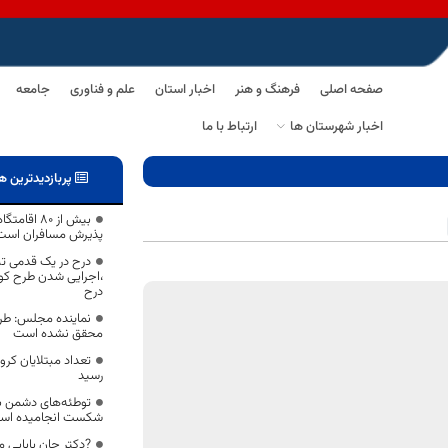
صفحه اصلی
فرهنگ و هنر
اخبار استان
علم و فناوری
جامعه
اخبار شهرستان ها
ارتباط با ما
پربازدیدترین ه
بیش از ۸۰ 
پذیرش مسافران است
درح در یک قدمی ت
،اجرایی شدن طرح کو
درح
نماینده مجلس: طرح
محقق نشده است
رسید
توطئه‌های دشمن با
شکست انجامیده اس
?دکتر جان بابایی م