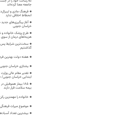
که رسالت خود را در جس
جامعه معنا کرده‌اند
فرهنگ مادی و لیبرال‌د
انحطاط اخلاقی ندارد
آغاز پیگیری‌های جدید ب
خراسان جنوبی
طرح پزشک خانواده و 
هزینه‌های درمان از سوی
سخت‌ترین شرایط پس از 
گذاشتیم
هفته دولت بهترین فرص
یشتازی خراسان جنوبی د
تقدیر مقام عالی وزارت
ابتدایی خراسان جنوبی/ ۴۶۰۰ دانش‌آموز زیر چتر «طرح حامی»
۱۸۵ بیمار هموفیلی
بیمه سلامت قرار دارند
خانواده را مهمترین رک
موضوع میراث فرهنگی،
بیشترین تعداد آسبادها