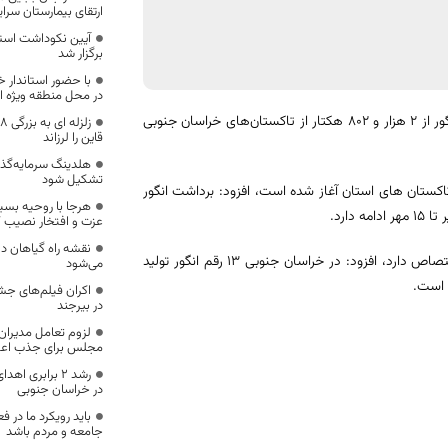
ارتقای بیمارستان سرایان به ۶۴ تخ
آیین نکوداشت استا
برگزار شد
با حضور استاندار 
در محل منطقه ویژه اق
مدیر امور باغبانی سازمان گفت: پیش بینی می شود امسال حدود 16 هزار تن انگور از ۲ هزار و ۸۰۲ هکتار از تاکستان‌های خراسان جنوبی
قاین را لرزاند
هلدینگ سرمایه‌گذا
تشکیل شود
شاره به اینکه برداشت انگور از سطح ۲ هزار و ۸۰۲ هکتاری تاکستان های استان آغاز شده است، افزود: برداشت انگور
هرجا با روحیه بسی
ارد.
عزت و افتخار نصیب 
نقشه راه گیاهان د
وی با بیان اینکه بیشترین سطح زیرکاشت انگور در استان به شهرستان قاین اختصاص دارد، افزود: در خراسان جنوبی ۱۳ رقم انگور تولید
می‌شود
 است.
اکران فیلم‌های جش
در بیرجند
لزوم تعامل مدیران 
مجلس برای جذب اعتب
رشد ۲ برابری 
در خراسان جنوبی
باید رویکرد ما در ف
جامعه و مردم باشد