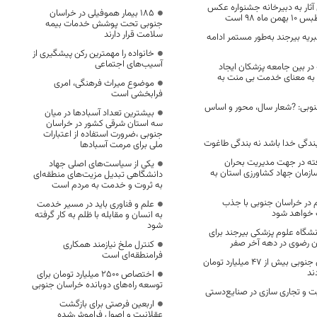
آثار به دبیرخانه جشنواره عکس
۱۸۵ بیمار هموفیلی در خراسان
ه 98 است
جنوبی تحت پوشش خدمات بیمه
سلامت قرار دارند
بریه بیرجند به‌طور مستمر ادامه
خانواده را مهمترین رکن پیشگیری از
آسیب‌های اجتماعی
ر بین جامعه پزشکان ایجاد
 به معنای خدمت بی منت به
موضوع میراث فرهنگی، امری
فرابخشی است
نوبی: ?شعار سال، محور و اساس
بیشترین تعداد آسبادها در میان
سه استان شرقی کشور در خراسان
جنوبی ،ضرورت استفاده از اعتبارات
ندگی خدا باشد نه بندگی طاغوت
ملی برای مرمت آسبادها
ته در جهت مدیریت بحران
یکی از سیاست‌های اصلی جهاد
زمان جهاد کشاورزی استان به
دانشگاهی تبدیل مزیت‌های منطقه‌ای
به ثروت و خدمت به مردم است
در خراسان جنوبی با جذب
علم و فناوری باید در مسیر خدمت
 خواهد شود
به انسان و مقابله با ظلم به کار گرفته
شود
نشگاه علوم پزشکی بیرجند برای
ان رضوی در دهه آخر صفر
کنترل ملخ نیازمند همکاری
فرامنطقه‌ای است
موکب‌های خراسان جنوبی بیش از ۴۷ میلیارد تومان
ند
اختصاص 2500 میلیارد تومان برای
توسعه راه‌های دوبانده خراسان جنوبی
ت و تجاری ‌سازی در صنایع‌دستی
اربعین فرصتی برای بازگشت
عقلانیت و اصول فراموش‌شده