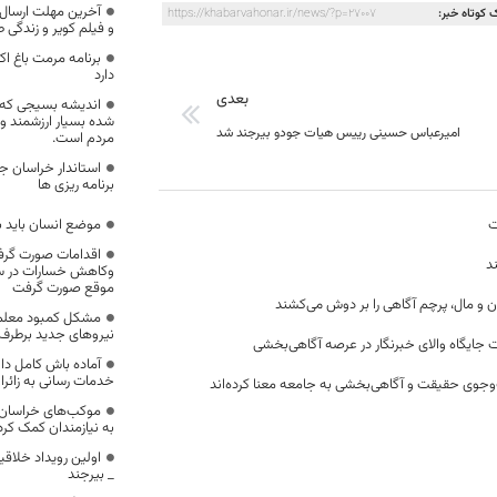
آخرین مهلت ارسال 
 کوتاه خبر:
https://khabarvahonar.ir/news/?p=27007
و فیلم کویر و زندگی طبس 10 بهمن ما
برنامه مرمت باغ اک
دارد
بعدی
اندیشه بسیجی که د
شده بسیار ارزشمند و
امیرعباس حسینی رییس هیات جودو بیرجند شد
مردم است.
استاندار خراسان ج
برنامه ریزی ها
ت
موضع انسان باید ب
اقدامات صورت گرف
د
وکاهش خسارات در سا
موقع صورت گرفت
ن و مال، پرچم آگاهی را بر دوش می‌کشند
مشکل کمبود معلم 
نیروهای جدید برطرف
 جایگاه والای خبرنگار در عرصه آگاهی‌بخشی
آماده باش کامل دا
خدمات رسانی به زائر
وجوی حقیقت و آگاهی‌بخشی به جامعه معنا کرده‌اند
به نیازمندان کمک کرد
اولین رویداد خلاقی
_ بیرجند