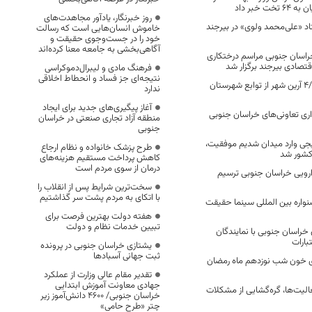
ت خبر داد
روز خبرنگار، یادآور مجاهدت‌های
د «علی‌محمد ولوی» در بیرجند
خاموش انسان‌هایی است که رسالت
خود را در جست‌وجوی حقیقت و
آگاهی‌بخشی به جامعه معنا کرده‌اند
خراسان جنوبی مراسم درختکاری
تصادی بیرجند برگزار شد
فرهنگ مادی و لیبرال‌دموکراسی
نتیجه‌ای جز فساد و انحطاط اخلاقی
زلزله ای به بزرگی 4/8 آرین شهر از توابع شهرستان
ندارد
آغاز پیگیری‌های جدید برای ایجاد
ری تعاونی‌های خراسان جنوبی
منطقه آزاد تجاری صنعتی در خراسان
جنوبی
جی وارد میدان شدیم موفقیت،
طرح پزشک خانواده و نظام ارجاع
کشور شد
کاهش پرداخت مستقیم هزینه‌های
درمان از سوی مردم است
ارویی خراسان جنوبی ترسیم
سخت‌ترین شرایط پس از انقلاب را
با اتکای به مردم پشت سر گذاشتیم
نواره بین المللی سینما حقیقت
هفته دولت بهترین فرصت برای
تبیین خدمات نظام و دولت
خراسان جنوبی با نمایندگان
ارات
یشتازی خراسان جنوبی در پرونده
ثبت جهانی آسبادها
اهدای خون شب نوزدهم ماه رمضان
تقدیر مقام عالی وزارت از عملکرد
جهادی معاونت آموزش ابتدایی
عالیت‌ها، گره‌‌گشایی از مشکلات
خراسان جنوبی/ ۴۶۰۰ دانش‌آموز زیر
چتر «طرح حامی»