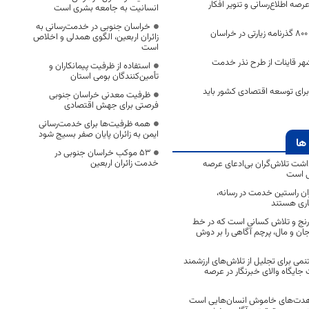
رصه اطلاع‌رسانی و تنویر افکار
انسانیت به جامعه بشری است
خراسان جنوبی در خدمت‌رسانی به
صدور هفت هزار و ۸۰۰ گذرنامه زیارتی در خراسان
زائران اربعین، الگوی همدلی و اخلاص
است
ین‌شهر قاینات از طرح نذر خدمت
استفاده از ظرفیت پیمانکاران و
تأمین‌کنندگان بومی استان
برای توسعه اقتصادی کشور باید
ظرفیت معدنی خراسان جنوبی
فرصتی برای جهش اقتصادی
همه ظرفیت‌ها برای خدمت‌رسانی
ایمن به زائران پایان صفر بسیج شود
ها
53 موکب خراسان جنوبی در
خدمت زائران اربعین
اشت تلاش‌گران بی‌ادعای عرصه
ی است
اران راستین خدمت در رسانه،
اری هستند
 رنج و تلاش کسانی است که در خط
 جان و مال، پرچم آگاهی را بر دوش
نمی برای تجلیل از تلاش‌های ارزشمند
ایگاه والای خبرنگار در عرصه
مجاهدت‌های خاموش انسان‌هایی است