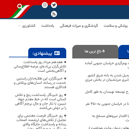
پزشکی و سلامت
گردشگری و میراث فرهنگی
یادداشت
کشاورزی
ا
داغ ترین ها
پیشنهادی:
هفدهم مرداد روز پاسداشت
اقامتگاه بوم‌گردی خراسان جنوبی آماده
تلاش‌گران بی‌ادعای عرصه اطلاع‌رسانی
و آگاهی‌بخشی است
بدیل شدن به بانه شرق کشور
خبرنگاران، این طلایه‌داران راستین
لبری مرزنشینان در بخش مرزی
خدمت در رسانه، انسان‌های پرتلاش و
فداکاری هستند
 توسعه نهبندان به طور کامل
روز خبرنگار، پاسداشت رنج و تلاش
کسانی است که در خط مقدم جهاد
تبیین، با نثار جان و مال، پرچم آگاهی
تعداد مبتلایان کرونا در خراسان جنوبی به 450 نفر
را بر دوش می‌کشند
روز خبرنگار، فرصت مغتنمی برای
 اقتدار نیروهای مسلح به
تجلیل از تلاش‌های ارزشمند اصحاب
ت
رسانه و پاسداشت جایگاه والای
عاون درمان وزارت بهداشت از
خبرنگار در عرصه آگاهی‌بخشی