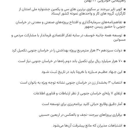
راهپیمایی خودرویی 22 بهمن
کویر تایر بیرجند بر سکوی برترین های سی و یکمین جشنواره ملی امتنان از
کارگران، گروه های کار و واحدهای نمونه کشور ایستاد
تفاهم‌نامه‌های سرمایه‌گذاری و افتتاح پروژه‌های صنعتی و معدنی در خراسان
جنوبی با حضور رییس جمهور
توسعه همه جانبه خوسف در سایه تفکر اقتصادی فرماندار با مشارکت مردمی و
مسولین
دولت سیزدهم ۳۰ هزار مترمربع پروژه بهداشتی را در خراسان جنوبی تکمیل کرد
۷۰ هزار میلیارد ریال برای تکمیل باند دوم راه‌ها در خراسان جنوبی نیاز است
این جـهاد عظیـم مـبارزه با ڪرونا باید در تاریخ ثبـت شـود
انتصاب ۳ بخشدار زن در خراسان جنوبی نشانه توجه ویژه به بانوان است
ارتقای 7 پله‌ای خراسان جنوبی از نظر ارتباطات و فناوری اطلاعات
آمار دقیق وقایع حیاتی کلید برنامه‌ریزی برای توسعه است
برقراری پروزاهای بیرجند-نجف و بالعکس در اربعین حسینی
اشتباهات مدیران که مانع پیشرفت آن‌ها می‌شود