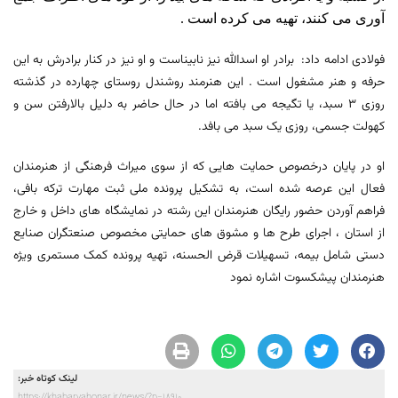
آوری می کنند، تهیه می کرده است .
فولادی ادامه داد: برادر او اسدالله نیز نابیناست و او نیز در کنار برادرش به این
حرفه و هنر مشغول است . این هنرمند روشندل روستای چهارده در گذشته
روزی 3 سبد، یا تگیجه می بافته اما در حال حاضر به دلیل بالارفتن سن و
کهولت جسمی، روزی یک سبد می بافد.
او در پایان درخصوص حمایت هایی که از سوی میراث فرهنگی از هنرمندان
فعال این عرصه شده است، به تشکیل پرونده ملی ثبت مهارت ترکه بافی،
فراهم آوردن حضور رایگان هنرمندان این رشته در نمایشگاه های داخل و خارج
از استان ، اجرای طرح ها و مشوق های حمایتی مخصوص صنعتگران صنایع
دستی شامل بیمه، تسهیلات قرض الحسنه، تهیه پرونده کمک مستمری ویژه
هنرمندان پیشکسوت اشاره نمود
لینک کوتاه خبر:
https://khabarvahonar.ir/news/?p=18910