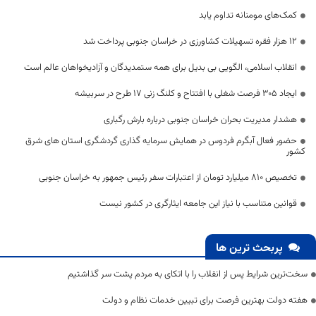
کمک‌های مومنانه تداوم یابد
12 هزار فقره تسهیلات کشاورزی در خراسان جنوبی پرداخت شد
انقلاب اسلامی، الگویی بی بدیل برای همه ستمدیدگان و آزادیخواهان عالم است
ایجاد 305 فرصت شغلی با افتتاح و کلنگ زنی 17 طرح در سربیشه
هشدار مدیریت بحران خراسان جنوبی درباره بارش رگباری
حضور فعال آبگرم فردوس در همایش سرمایه گذاری گردشگری استان های شرق
کشور
تخصیص ۸۱۰ میلیارد تومان از اعتبارات سفر رئیس جمهور به خراسان جنوبی
قوانین متناسب با نیاز این جامعه ایثارگری در کشور نیست
پربحث ترین ها
سخت‌ترین شرایط پس از انقلاب را با اتکای به مردم پشت سر گذاشتیم
هفته دولت بهترین فرصت برای تبیین خدمات نظام و دولت