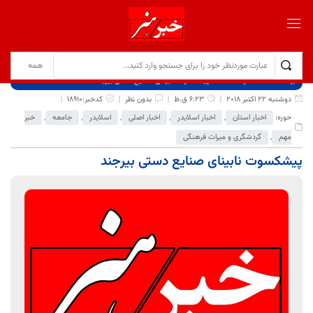
برگ نخست
نوشته‌ها
پیشکسوت نابینای صنایع دستی بیرجند
دوشنبه 22 اکتبر 2018
6:23 ق.ظ
بدون نظر
کدخبر:18910
حوزه:
اخبار استان
,
اخبار اسلایدر
,
اخبار اصلی
,
اسلایدر
,
جامعه
,
خبر
مهم
,
گردشگری و میراث فرهنگی
پیشکسوت نابینای صنایع دستی بیرجند