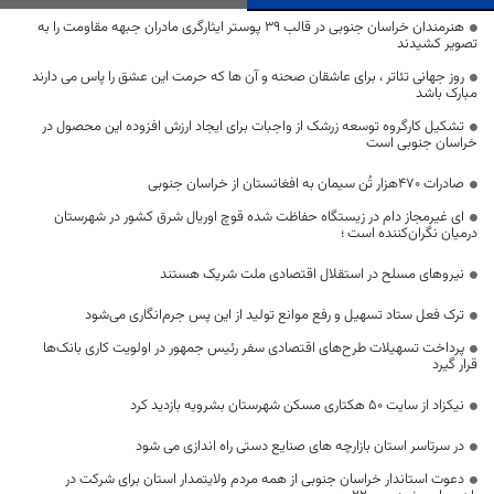
هنرمندان خراسان جنوبی در قالب ۳۹ پوستر ایثارگری مادران جبهه مقاومت را به
تصویر کشیدند
روز جهانی تئاتر ، برای عاشقان صحنه و آن ها كه حرمت اين عشق را پاس می دارند
مبارک باشد
تشکیل کارگروه توسعه زرشک از واجبات برای ایجاد ارزش افزوده این محصول در
خراسان جنوبی است
صادرات ۴۷۰هزار تُن سیمان به افغانستان از خراسان جنوبی
ای غیرمجاز دام در زیستگاه حفاظت شده قوچ اوریال شرق کشور در شهرستان
درمیان نگران‌کننده است ؛
نیروهای مسلح در استقلال اقتصادی ملت شریک هستند
ترک فعل ستاد تسهیل و رفع موانع تولید از این پس جرم‌انگاری می‌شود
پرداخت تسهیلات طرح‌های اقتصادی سفر رئیس جمهور در اولویت کاری بانک‌ها
قرار گیرد
نیکزاد از سایت ۵۰ هکتاری مسکن شهرستان بشرویه بازدید کرد
در سرتاسر استان بازارچه های صنایع دستی راه اندازی می شود
دعوت استاندار خراسان جنوبی از همه مردم ولایتمدار استان برای شرکت در