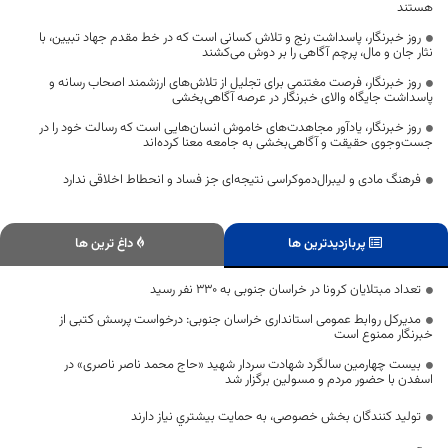
هستند
روز خبرنگار، پاسداشت رنج و تلاش کسانی است که در خط مقدم جهاد تبیین، با
نثار جان و مال، پرچم آگاهی را بر دوش می‌کشند
روز خبرنگار، فرصت مغتنمی برای تجلیل از تلاش‌های ارزشمند اصحاب رسانه و
پاسداشت جایگاه والای خبرنگار در عرصه آگاهی‌بخشی
روز خبرنگار، یادآور مجاهدت‌های خاموش انسان‌هایی است که رسالت خود را در
جست‌وجوی حقیقت و آگاهی‌بخشی به جامعه معنا کرده‌اند
فرهنگ مادی و لیبرال‌دموکراسی نتیجه‌ای جز فساد و انحطاط اخلاقی ندارد
پربازدیدترین ها
داغ ترین ها
تعداد مبتلایان کرونا در خراسان جنوبی به ۳۳۰ نفر رسید
مدیرکل روابط عمومی استانداری خراسان جنوبی: درخواست پرسش کتبی از
خبرنگار ممنوع است
بیست چهارمین سالگرد شهادت سردار شهید «حاج محمد ناصر ناصری» در
اسفدن با حضور مردم و مسولین برگزار شد
تولید کنندگان بخش خصوصی، به حمایت بيشتري نياز دارند