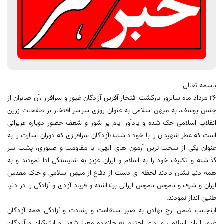
باسمه تعالی
۲۶ مرداد ماه سالروز بازگشت افتخار آفرین آزادگان غیور و سرافراز ،آن صابران از
جنس یوسف، به میهن اسلامی به عنوان روزی سراسر افتخار بر صفحات زرین
انقلاب اسلامی حک شده و یادآور ایام پر شور و شعف حضور دوباره عزیزانی
است که عطر شهیدان را با خود داشتند؛آزادگان سرافرازی که دوران اسارت را به
عنوان یکی از سخت ترین آزمون های الهی، با مقاومت و صبوری، پشت سر
گذاشته و تکلیف خود را به اسلام و ایران عزیز به شایستگی ادا نمودند و به
همه دنیا نشان دادند لحظه ای دست از دفاع از میهن اسلامی و خاک مقدس
ایران و شرف و ناموس ناموس ایرانی برنداشته و فریاد آزادی و آزادگی را در دنیا
طنین انداز نمودند.
اینجانب ضمن ارج نهادن به صبر استقامت و رشادت و آزادگی همه آزادگان
غیور ایران اسلامی و ادای احترام به خانواده معزز شهدا و ایثارگران و آزادگان