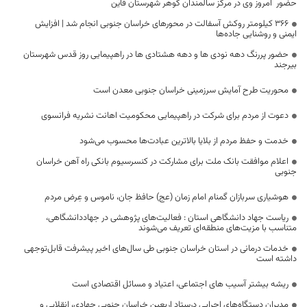
حضور امروز وی در مرکز سالمندان گوهر شهرستان قاین
۳۶۶ کیلومتر روکش آسفالت در محورهای خراسان جنوبی انجام شد | افزایش
ایمنی و روشنایی جاده‌ها
حضور پررنگ دهه نودی ها و دهه هشتادی ها در راهپیمایی روز قدس شهرستان
بیرجند
محوریت طرح آمایش سرزمینی خراسان جنوبی معدن است
دعوت از مردم برای شرکت در راهپیمایی محکومیت اهانت نشریه فرانسوی
خدمت و حفظ مردم از بلایا بالاترین عبادت‌ها محسوب می‌شود
اعلام موافقت بانک ملت برای مشارکت در کنسرسیوم بانکی راه آهن خراسان
جنوبی
هوشیاری سربازان گمنام امام زمان (عج) حافظ جان، ناموس و عِرض مردم
ریاست جهاد دانشگاهی استان : فعالیت‌های پژوهشی در جهاددانشگاهی،
متناسب با مزیت‌های منطقه‌ای تعریف می‌شوند
خدمات درمانی در استان خراسان جنوبی طی سال‌های اخیر پیشرفت قابل‌توجهی
داشته است
ریشه بیشتر آسیب های اجتماعی، اعتیاد و مسائل اقتصادی است
مدیران دستگاه‌های اجرایی درستاد اربعین خراسان جنوبی جهادی، انقلابی و