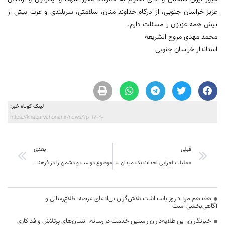
عزیز خراسان جنوبی، از درگاه خداوند منان، سلامتی، سربلندی و عزت بیش از
پیش همه عزیزان را مسئلت دارم.
محمد مهدی مروج الشریعه
استاندار خراسان جنوبی
لینک کوتاه خبر:
https://khabarvahonar.ir/news/?p=17020
قبلی
بعدی
عملیات اجرایی احداث یک میدان جدید در بیرجند کلید خور
موضوع دوست و دشمن را در فرهنگ خود بشناسیم
هفدهم مرداد روز پاسداشت تلاش‌گران بی‌ادعای عرصه اطلاع‌رسانی و
آگاهی‌بخشی است
خبرنگاران، این طلایه‌داران راستین خدمت در رسانه، انسان‌های پرتلاش و فداکاری