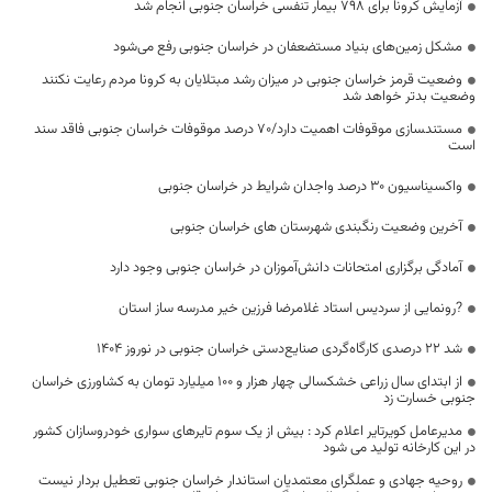
آزمایش کرونا برای ۷۹۸ بیمار تنفسی خراسان جنوبی انجام شد
مشکل زمین‌های بنیاد مستضعفان در خراسان جنوبی رفع می‌شود
وضعیت قرمز خراسان جنوبی در میزان رشد مبتلایان به کرونا مردم رعایت نکنند
وضعیت بدتر خواهد شد
مستند‍سازی موقوفات اهمیت دارد/۷۰ درصد موقوفات خراسان جنوبی فاقد سند
است
واکسیناسیون ۳۰ درصد واجدان شرایط در خراسان جنوبی
آخرین وضعیت رنگبندی شهرستان های خراسان جنوبی
آمادگی برگزاری امتحانات دانش‌آموزان در خراسان جنوبی وجود دارد
?رونمایی از سردیس استاد غلامرضا فرزین خیر مدرسه ساز استان
شد 22 درصدی کارگاه‌گردی صنایع‌دستی خراسان جنوبی در نوروز 1404
از ابتدای سال زراعی خشکسالی چهار هزار و ۱۰۰ میلیارد تومان به کشاورزی خراسان
جنوبی خسارت زد
مدیرعامل کویرتایر اعلام کرد : بیش از یک سوم تایرهای سواری خودروسازان کشور
در این کارخانه تولید می شود
روحیه جهادی و عملگرای معتمدیان استاندار خراسان جنوبی تعطیل بردار نیست