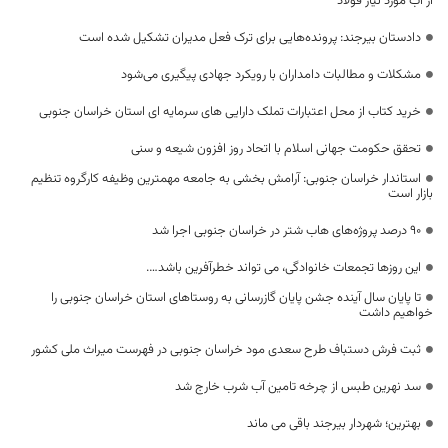
از آب مورد نیاز فولاد
دادستان بیرجند: پرونده‌هایی برای ترک فعل مدیران تشکیل شده است
مشکلات و مطالبات دامداران با رویکرد جهادی پیگیری می‌شود
خرید کتاب از محل اعتبارات تملک دارایی های سرمایه ای استان خراسان جنوبی
تحقق حکومت جهانی اسلام با اتحاد روز افزون شیعه و سنی
استاندار خراسان جنوبی: آرامش بخشی به جامعه مهمترین وظیفه کارگروه تنظیم
بازار است
۹۰ درصد پروژه‌های هاب شتر در خراسان جنوبی اجرا شد
این روزها تجمعات خانوادگی، می تواند خطر‌آفرین باشد….
تا پایان سال آینده جشن پایان گازرسانی به روستاهای استان خراسان جنوبی را
خواهیم داشت
ثبت فرش دستباف طرح سعدی مود خراسان جنوبی در فهرست میراث ملی کشور
سد نهرین طبس از چرخه تامین آب شرب خارج شد
بهترین؛ شهردار بیرجند باقی می ماند