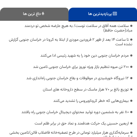
پربازدیدترین ها
داغ ترین ها
سلامت همه آفاق در سلامت توست/ به هیچ عارضه شخص تو دردمند
مباد(حضرت حافظ)
تا ساعت 14 بعد از ظهر 2 فروردین موردی از ابتلا به کرونا در خراسان جنوبی گزارش
نشده است
مردم خراسان جنوبی دین خود را به شهید رئیسی ادا می‌کنند
۲۰۰ تن میوه تنظیم بازار ویژه نوروز برای خراسان جنوبی تامین شد
۱۲ نیروگاه خورشیدی در موقوفات و بقاع خراسان جنوبی راه‌اندازی شد
توزیع بالغ بر ۷۰ هزار ماسک در سطح داروخانه های استان
بیماری‌هایی که خطر کروناویروس را تشدید می‌کنند
۸۰ نفر به ششمین دوره تولید محتوای دیجیتال خراسان جنوبی راه یافتند
اربعین حسینی یک حرکت هدفمند و نماد حق در برابر ظلم است
سرمایه‌گذاری هزار میلیارد تومانی در طرح تصفیه‌خانه فاضلاب قائن/تامین بخشی