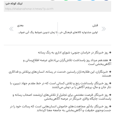
لینک کوتاه خبر:
https://khabarvahonar.ir/news/?p=51899
قبلی
بعدی
اولین جشنواره کالاهای فرهنگی خراسان جنوبی برگزار می شود
تا زمان تدوین ضوابط رنگ آبی ضوابط این شهرهای همان ضوابط شهر های رنگ زرد می باشد
روز خبرنگار در خراسان جنوبی؛ شورای اداری به رنگ رسانه
هفدهم مرداد روز پاسداشت تلاش‌گران بی‌ادعای عرصه اطلاع‌رسانی و
آگاهی‌بخشی است
خبرنگاران، این طلایه‌داران راستین خدمت در رسانه، انسان‌های پرتلاش و فداکاری
هستند
روز خبرنگار، پاسداشت رنج و تلاش کسانی است که در خط مقدم جهاد تبیین، با
نثار جان و مال، پرچم آگاهی را بر دوش می‌کشند
روز خبرنگار، فرصت مغتنمی برای تجلیل از تلاش‌های ارزشمند اصحاب رسانه و
پاسداشت جایگاه والای خبرنگار در عرصه آگاهی‌بخشی
روز خبرنگار، یادآور مجاهدت‌های خاموش انسان‌هایی است که رسالت خود را در
جست‌وجوی حقیقت و آگاهی‌بخشی به جامعه معنا کرده‌اند