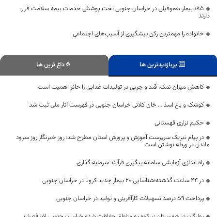
۱۸۵ بیمار هموفیلی در خراسان جنوبی تحت پوشش خدمات بیمه سلامت قرار
دارند
خانواده را مهمترین رکن پیشگیری از آسیب‌های اجتماعی
پربازدیدترین ها
داغ ترین ها
کاهش میزان نمک، قند و چربی در تولیدات غذایی را حائز اهمیت است
کوشک و باغ اسدا… خان کلانی خراسان جنوبی در فهرست آثار ملی ثبت شد
حکیم نزاری قهستانی
در پیام تبریک سرپرست آموزش و پرورش استان مطرح شد: روز خبرنگار روز سرود
ماندن در ورطه نوشتن است
راه اندازی آزمایشی سامانه پیگیری فرآیند سرمایه گذاری
در 24 ساعت گذشته؛شناسایی 20 بیمار جدید کرونا در خراسان جنوبی
پرداخت ۵۹ درصد تسهیلات کارآفرینی و تولید در خراسان جنوبی
پطرگان در شهرستان زیرکوه به مناطق حفاظت شده خراسان جنوبی اضافه شد