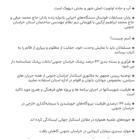
آب و جاده اولویت اصلی شهر و بخش دیهوک است
پایان مسابقات فوتسال دستگاه‌های اجرایی یادواره زنده یادان حاج محمد عرفی و
حاج محمد ابراهیم آرگینی با قهرمانی تیم نظام مهندسی ساختمان استان خراسان
جنوبی
آسم چیست؟
مسلمانان باید با نمایش وحدت خود، حمایت از مظلوم و بیزاری از ظالم را به
اثبات برسانند
فرآوری و بسته بندی ۴۳ درصد زرشک خراسان جنوبی/باغات زرشک شناسنامه دار
می شود
توصیه رییس جمهور به ملانوری استاندار خراسان جنوبی از همه جریان های
سیاسی، بخصوص جوانان، بانوان و اقوام در اداره استان استفاده نمایید
ظرفیت شهرستانها در اجرای برنامه ها و پروژه های فرهنگی و هنری مورد تاکید
است
رشد ۱۶۶ درصدی ظرفیت نیروگاه‌های خورشیدی با سرمایه‌گذاری خارجی در
خراسان جنوبی
حوزه‌های علمیه همواره در مقابل استکبار جهانی ایستادگی کرده اند
موارد بستری بیماران کرونایی در خراسان جنوبی کاهش یافت