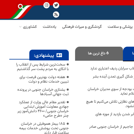
پزشکی و سلامت
گردشگری و میراث فرهنگی
یادداشت
کشاورزی
ا
داغ ترین ها
پیشنهادی:
سخت‌ترین شرایط پس از انقلاب را
ب سرایان ردیف اعتباری ندارد
با اتکای به مردم پشت سر گذاشتیم
شکل گیری تمدن آینده بشر
هفته دولت بهترین فرصت برای
تبیین خدمات نظام و دولت
 بودجه از سوی مدیران خراسان
یشتازی خراسان جنوبی در پرونده
لام نماید
ثبت جهانی آسبادها
ای نظارتی تلاش می‌کنیم تا هیچ
تقدیر مقام عالی وزارت از عملکرد
نشود.
جهادی معاونت آموزش ابتدایی
خراسان جنوبی/ ۴۶۰۰ دانش‌آموز زیر
بر شدن بازدید از موزه های
چتر «طرح حامی»
۱۸۵ بیمار هموفیلی در خراسان
ربع جاجیم از خراسان جنوبی صادر
جنوبی تحت پوشش خدمات بیمه
سلامت قرار دارند