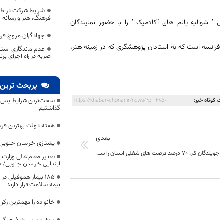
شرایط شرکت در ط
فرهنگ، هنر و رسانه 
دولت فرانسه نشان عالی ‘ شوالیه پالم های آکادمیک ‘ را با حضور نمایندگان
جهادگران مروج ف
رانسه است که به استادان پژوهشگری که در زمینه هنر،
عدم ماندگاری استا
ضربه در راه اجرای بر
پربحث ترین 
سخت‌ترین شرایط پس از 
 کوتاه خبر:
https://khabarvahonar.ir/news/?p=12850
گذاشتیم
هفته دولت بهترین فرص
بعدی
یشتازی خراسان جنوبی د
فقدان مهارت جویندگان کار، 70 درصد فرصت های شغلی استان را سوزاند
تقدیر مقام عالی وزارت
ابتدایی خراسان جنوبی/ ۴۶۰۰ دانش‌آموز زیر چتر «طرح حامی»
۱۸۵ بیمار هموفیلی
بیمه سلامت قرار دارند
خانواده را مهمترین رک