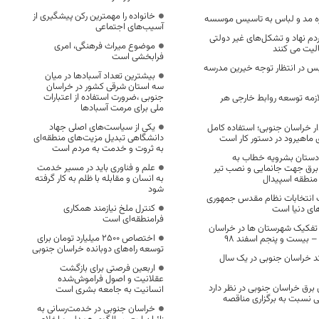
خانواده را مهمترین رکن پیشگیری از
ه مد و لباس به تاسیس موسسه
آسیب‌های اجتماعی
مردم نهاد و تشکل‌های غیر دولتی
موضوع میراث فرهنگی، امری
لیت می کنند
فرابخشی است
بس در انتظار توجه خیرین مدرسه
بیشترین تعداد آسبادها در میان
سه استان شرقی کشور در خراسان
جنوبی ،ضرورت استفاده از اعتبارات
ازمه توسعه روابط خارجی هر
ملی برای مرمت آسبادها
یکی از سیاست‌های اصلی جهاد
ندار خراسان جنوبی؛ استفاده کامل
دانشگاهی تبدیل مزیت‌های منطقه‌ای
ی ماهیرود در دستور کار است
به ثروت و خدمت به مردم است
دستان بشرویه خطاب به
علم و فناوری باید در مسیر خدمت
برق جهت جانمایی و نصب تیر
به انسان و مقابله با ظلم به کار گرفته
 منطقه اسپیدال
شود
ت انتخابات نظام مقدس جمهوری
کنترل ملخ نیازمند همکاری
های دنیا است
فرامنطقه‌ای است
ه تفکیک شهرستان ها در خراسان
اختصاص 2500 میلیارد تومان برای
توسعه راه‌های دوبانده خراسان جنوبی
دن راکد خراسان جنوبی در یک سال
اربعین فرصتی برای بازگشت
عقلانیت و اصول فراموش‌شده
برق خراسان جنوبی در نظر دارد
انسانیت به جامعه بشری است
ی نسبت به برگزاری مناقصه
خراسان جنوبی در خدمت‌رسانی به