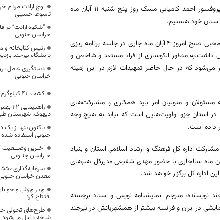
اوج ارادت مردم خرا
مدیر کل فرهنگ و ارشاد اسلامی خراسان جنوبی از برگزاری مراسم نکوداشت پروفسور احمد کامیابی مسک روز پنج شنبه ١١ آبان ماه
تاسوعا حسینی
 استان خود هستیم.
“شکوه ارادت” در ق
خراسان جنوبی
به گزارش روابط عمومی اداره کل فرهنگ و ارشاد اسلامی خراسان جنوبی؛ احمد محبی صبح امروز ٤ آبان ماه جاری در جلسه برنامه ریزی
رئیس کتابخانه و م
ن داشت:به منظور الگوسازی از افراد مستعد و شاخص و
دانشگاه بیرجند بازدید
می‌شود که در حال حاضر تمهیدات لازم در این زمینه
دستگیری عامل ترویج
خراسان جنوبی
کشف ۴۱۱ کیلوگرم مواد مخدر در شهرستان طبس
نه مسئولان و متولیان امر باید همکاری و مشارکت‌های
راهپیما
 در استان جزو اولویت‌هایی است که نباید به هیچ وجه
دیهوک؛ شهرستان ط
ر داده است.
تاکنون تنها از یک
جنوبی استفاده شده
آخـرین وضــعیت آ
 مشارکت اداره کل فرهنگ و ارشاد اسلامی استان و بنیاد
خـراسان جنـوبی
 استان برگزار خواهد شد تصریح کرد:این مراسم صبح روز پنج شنبه ١١ آبان ماه سالجاری با حضور مهدی شفیعی مدیرکل هنرهای
س
معدن خراسان جنوبی
یابی مسک متولد ١٣٢٢ رو ستای مسک بیرجند نویسنده، مترجم، نمایشنامه نویس و استاد برجسته
افتتاح کرد
شی در ایران و فرانسه بیشتر از همشهریانش در بیرجند
طرح‌های تحولی حو
شاخه دنبال می‌شود