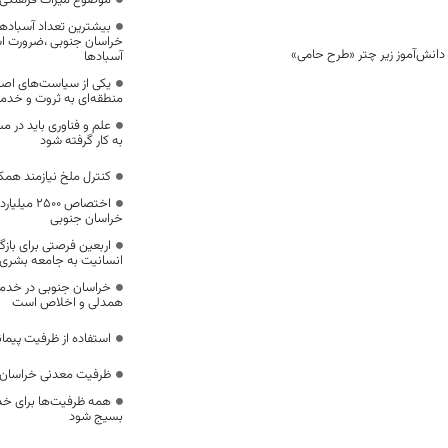
موضوع میراث فرهنگی،
بیشترین تعداد آسبادها
خراسان جنوبی ،ضرورت است
آسبادها
یکی از سیاست‌های اصل
منطقه‌ای به ثروت و خد
علم و فناوری باید در م
به کار گرفته شود
کنترل ملخ نیازمند همک
اختصاص 500
خراسان جنوبی
اربعین فرصتی برای با
انسانیت به جامعه بشری
خراسان جنوبی در خدمت‌
همدلی و اخلاص است
استفاده از ظرفیت پیمان
ظرفیت معدنی خراسان 
همه ظرفیت‌ها برای خدم
بسیج شود