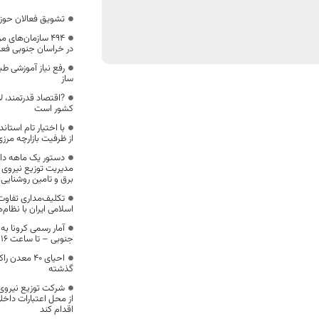
تشویق فعالان حوز
۴۹۴ سازمان‌های 
در خراسان جنوبی فعا
رفع نیاز آموزشی ط
ساز
?اقتصاد قدرتمند، ل
کشور است
با اختیار تام استا
از ظرفیت بازارچه مرز
دستور یک ماهه دا
مدیریت توزیع نیروی 
برق و تامین روشنایی
تکلیف‌مداری تفاو
اسلامی ایران با نظام‌
آمار رسمی کرونا ب
جنوبی – تا ساعت ۱۶ – بیست و پنجم اسفند 98
احیای ۴۰ مع
گذشته
شرکت توزیع نیروی 
از محل اعتبارات داخل
اقدام کند