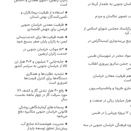
زائران اربعین، الگوی همدلی و اخلاص
سان جنوبی به علمدار کربلا در
است
استفاده از ظرفیت پیمانکاران و
اب تصویر عکاسان و مردم
تأمین‌کنندگان بومی استان
ظرفیت معدنی خراسان جنوبی
رکزاسناد مجلس شورای اسلامی از
فرصتی برای جهش اقتصادی
 کرد
همه ظرفیت‌ها برای خدمت‌رسانی
 بی‌بندوباری اینستاگرامی در
ایمن به زائران پایان صفر بسیج شود
53 موکب خراسان جنوبی در
خدمت زائران اربعین
جابه‌جایی 2 میلیون و 404 هزار تن
یی 22 بهمن، جشن سالروز پیروزی انقلاب،
کالا از خراسان جنوبی به سراسر کشور
بس
تشدید نظارت‌ها و همکاری
 دهم ظرفیت معادن خراسان
دستگاه‌ها برای کنترل قیمت‌ها
 است
ضروری است
ماری ڪرونا و واڪسیناسـیون
رفع 40 هزار نشتی گاز و کشف 76
مورد سرقت گاز در چهار ماهه نخست
سال
رمایه‌گذاری ۵۵۰ هزار میلیارد ریالی در صنعت و
پسماندهای آزمایشگاهی پزشکی
قانونی خراسان جنوبی مکانیزه دفع
وزیر ورزش و جوانان ۱۲ پروژه ورزشی را در طبس
می‌شود
مدیریت هوشمندانه منابع آب،
زه فرهنگی خراسان جنوبی در سه
پیش‌نیاز تحقق توسعه پایدار