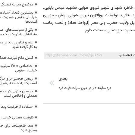
موضوع میراث فرهنگی،
و خاطره شهدای شهیر نیروی هوایی «شهید عباس بابایی،
بیشترین تعداد آسبادها
تانی»، توفیقات روزافزون نیروی هوایی ارتش جمهوری
خراسان جنوبی ،ضرورت است
آسبادها
ذیل ولایت حضرت ولی عصر (ارواحنا فداء) و تحت زعامت
یکی از سیاست‌های اصل
ر حضرت حق تعالی مسئلت دارم.
منطقه‌ای به ثروت و خد
علم و فناوری باید در م
به کار گرفته شود
 کوتاه خبر:
https://khabarvahonar.ir/news/?p=68109
کنترل ملخ نیازمند همک
اختصاص 500
خراسان جنوبی
بعدی
اربعین فرصتی برای با
انسانیت به جامعه بشری
دزد سابقه دار در حین سرقت فوت کرد
خراسان جنوبی در خدمت‌
همدلی و اخلاص است
استفاده از ظرفیت پیمان
ظرفیت معدنی خراسان 
همه ظرفیت‌ها برای خدم
بسیج شود