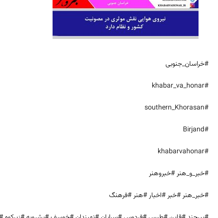
#خراسان_جنوبی
#khabar_va_honar
#southern_Khorasan
#Birjand
#khabarvahonar
#خبر_و_هنر #خبروهنر
#خبر_هنر #خبر #اخبار #هنر #فرهنگ
#بیرجند #قاین #طبس #فردوس #سرایان #نهبندان #خوسف #بشرویه #زیرکوه #