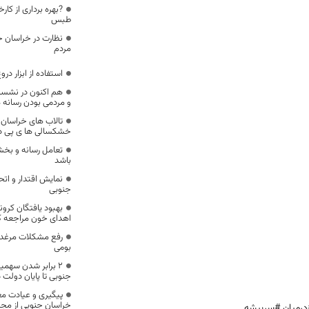
?بهره برداری از کار
طبس
نظارت در خراسان 
مردم
استفاده از ابزار در
هم اکنون در نشست 
و مردمی بودن رسانه 
تالاب های خراسان ج
خشکسالی ها ی پی در
تعامل رسانه و بخ
باشد
نمایش اقتدار و ات
جنوبی
بهبود یافتگان کرونا
اهدای خون مراجعه کن
رفع مشکلات مرغدا
بومی
۲ برابر شدن سهمیه
جنوبی تا پایان دولت 
پیگیری و عیادت مع
خراسان جنوبی از مجر
درمیان #سربیشه