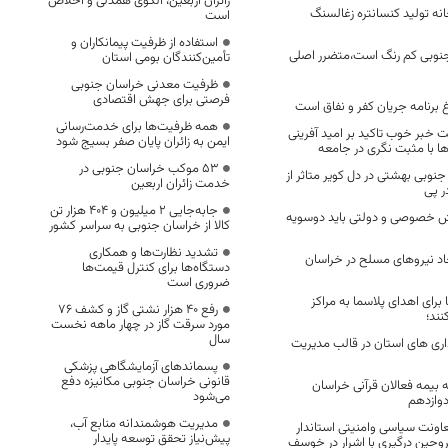
زائران اربعین، الگوی همدلی و اخلاص
خانه تولید کنسانتره زغالسنگ
است
استفاده از ظرفیت پیمانکاران و
جنوبی کم رنگ است،متضرر اصلی
تأمین‌کنندگان بومی استان
ظرفیت معدنی خراسان جنوبی
فرصتی برای جهش اقتصادی
وغ برنامه جریان کفر و نفاق است
همه ظرفیت‌ها برای خدمت‌رسانی
خبر خوب تاکید بر امید آفرینی
ایمن به زائران پایان صفر بسیج شود
ها با مثبت نگری در جامعه
53 موکب خراسان جنوبی در
نوبی بهشتی در دل کویر متاثر از
خدمت زائران اربعین
 پی
جابه‌جایی 2 میلیون و 404 هزار تن
ش خصوصی و دولتی باید دوسویه
کالا از خراسان جنوبی به سراسر کشور
تشدید نظارت‌ها و همکاری
حاد نیروهای مسلح در خراسان
دستگاه‌ها برای کنترل قیمت‌ها
ضروری است
 برای اهدای پلاسما به مراکز
رفع 40 هزار نشتی گاز و کشف 76
ند؛
مورد سرقت گاز در چهار ماهه نخست
سال
ری های استان در قالب مدیریت
پسماندهای آزمایشگاهی پزشکی
قانونی خراسان جنوبی مکانیزه دفع
 بیمه فعالان قرآنی خراسان
می‌شود
دوازدهم
مدیریت هوشمندانه منابع آب،
اونت سیاسی وامنیتی استاندار
پیش‌نیاز تحقق توسعه پایدار
وحین درگیری با اشرار در خوسف