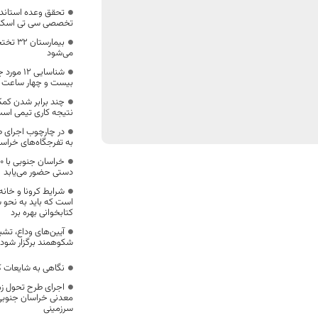
تحقق وعده استاندا
تخصصی سی تی اسکن
بیمارست
می‌شود
شناسایی 2
بیست و چهار ساعت گ
چند برابر شدن کمک
نتیجه کاری تیمی اس
در چارچوب اجرای ط
به تفرجگاه‌های خرا
دستی حضور می‌یابد
شرایط کرونا و خا
است که باید به نحو 
کتابخوانی بهره برد
آیین‌های وداع، تش
شکوهمند برگزار شود
نگاهی به شایعات ک
اجرای طرح تحول زم
معدنی خراسان جنوبی،
سرزمینی