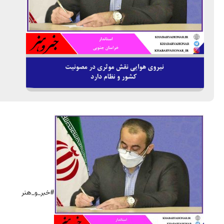
#خبر_و_هنر