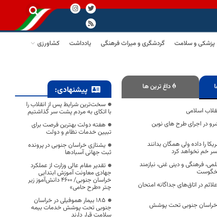
پزشکی و سلامت
گردشگری و میراث فرهنگی
یادداشت
کشاورزی
ا
داغ ترین ها
پیشنهادی:
سخت‌ترین شرایط پس از انقلاب را
قلاب اسلامی
با اتکای به مردم پشت سر گذاشتیم
و در اجرای طرح های نوین
هفته دولت بهترین فرصت برای
تبیین خدمات نظام و دولت
یکا را داده ولی همگان بدانند
یشتازی خراسان جنوبی در پرونده
ر سر خم نخواهد کرد
ثبت جهانی آسبادها
لمی، فرهنگی و دینی غنی، نیازمند
تقدیر مقام عالی وزارت از عملکرد
اسخگوست
جهادی معاونت آموزش ابتدایی
خراسان جنوبی/ ۴۶۰۰ دانش‌آموز زیر
علائم در اتاق‌های جداگانه امتحان
چتر «طرح حامی»
۱۸۵ بیمار هموفیلی در خراسان
 خراسان جنوبی تحت پوشش
جنوبی تحت پوشش خدمات بیمه
سلامت قرار دارند