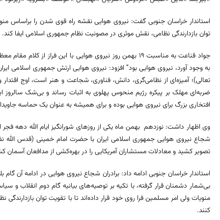
استاندار خراسان جنوبی گفت: نیروی هوایی نقشه راه قوی شدن را براساس منویات
توان بازدارندگی نظامی، نقش موثری در مصونیت نظام جمهوری اسلامی ایفا کند.
جواد قناعت به مناسبت ۱۹ بهمن روز نیروی هوایی با این فراز از 
به‌ وجود آورد، نیروی هوایی بود” افزود: نیروی هوایی ارتش جمهوری اسلامی ایرا
ضربه‌ای مهلک بر پیکره رژیم منحوس پهلوی به اثبات رساند و بی‌شک سالروز ای
افتخاری بزرگ برای نیروی هوایی بوده و برای همیشه به عنوان یک حماسه جاویدان
وی اظهار داشت: نوزدهم بهمن ماه یکی از روزهای شورانگیز ایام الله دهه فجر
شجاع نیروی هوایی جمهوری اسلامی ایران با حضرت امام خمینی (قدس الله نفسه
تصویر کشید و معادلات مستشاران آمریکایی را در بهره‌کشی از مدافعان آسمان کش
استاندار خراسان جنوبی ادامه داد: برادران شجاع نیروی هوایی در ادامه آن گام بل
بی‌شمار دشمنان قرار گرفته، با تکیه بر توصیه‌های بیانیه گام دوم انقلاب و س
منویات ولی امر مسلمین فرا روی خود قرار داده‌اند تا با تقویت توان بازدارندگ
کنند.