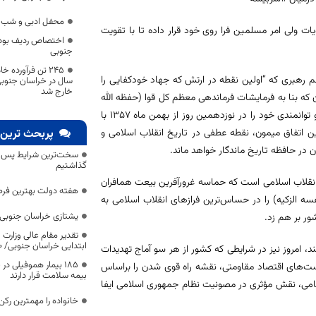
محفل ادبی و شب شع
 ولی امر مسلمین فرا روی خود قرار داده‌ تا با تقویت
اختصاص ردیف بودج
جنوبی
کلام مقام معظم رهبری که “اولین نقطه در ارتش که جهاد خودکفایی را
سال در خراسان جنوب
خارج شد
ن که بنا به فرمایشات فرماندهی معظم کل قوا (حفظه الله
تعالی)؛ آمیزه‌ای از نظامی‌گری، دانش، فناوری، شجاعت و هنر است، اوج اقتدار و توانمندی خود را در نوزدهمین روز از بهمن ماه ۱۳۵۷ با
ن اتفاق میمون، نقطه عطفی در تاریخ انقلاب اسلامی و
پربحث ترین 
 در حافظه تاریخ ماندگار خواهد ماند.
سخت‌ترین شرایط پس از 
گذاشتیم
 انقلاب اسلامی است که حماسه غرورآفرین بیعت همافران
هفته دولت بهترین فرص
 الزکیه) را در حساس‌ترین فرازهای انقلاب اسلامی به
یشتازی خراسان جنوبی د
ور بر هم زد.
تقدیر مقام عالی وزارت
ابتدایی خراسان جنوبی/ ۴۶۰۰ دانش‌آموز زیر چتر «طرح حامی»
ند، امروز نیز در شرایطی که کشور از هر سو آماج تهدیدات
۱۸۵ بیمار هموفیلی
یاست‌های اقتصاد مقاومتی، نقشه راه قوی شدن را براساس
بیمه سلامت قرار دارند
ی نظامی، نقش مؤثری در مصونیت نظام جمهوری اسلامی ایفا
خانواده را مهمترین رک