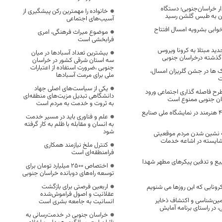
ر خراسان‌جنوبی؛ دستگاه
خانواده را مهمترین رکن پیشگیری از
 به طبس گلشن رسید
آسیب‌های اجتماعی
ان ۳۲ تختخوابی بشرویه امسال افتتاح
موضوع میراث فرهنگی، امری
فرابخشی است
1 مورد جدید مبتلا به کرونا ویروس
بیشترین تعداد آسبادها در میان
ذشته درخراسان جنوبی
سه استان شرقی کشور در خراسان
جنوبی ،ضرورت استفاده از اعتبارات
 ها در جشن گلریزان امسال،
ملی برای مرمت آسبادها
ت
یکی از سیاست‌های اصلی جهاد
رح فاصله گذاری اجتماعی ورود
دانشگاهی تبدیل مزیت‌های منطقه‌ای
سان جنوبی ممنوع است
به ثروت و خدمت به مردم است
خراسان جنوبی با ۴۰ هنرمند در نمایشگاه ملی صنایع
علم و فناوری باید در مسیر خدمت
به انسان و مقابله با ظلم به کار گرفته
شود
نه نشین شدن مردم موقعیتی
شایسته در اشاعه خدمات
کنترل ملخ نیازمند همکاری
فرامنطقه‌ای است
ییع و تدفین پیکرهای مطهر شهدا
اختصاص 2500 میلیارد تومان برای
توسعه راه‌های دوبانده خراسان جنوبی
اربعین فرصتی برای بازگشت
رونایی که این روزها می شنویم
عقلانیت و اصول فراموش‌شده
ین‌شناسی و اکتشاف ذخایر
انسانیت به جامعه بشری است
 در راستای برنامه آمایش
خراسان جنوبی در خدمت‌رسانی به