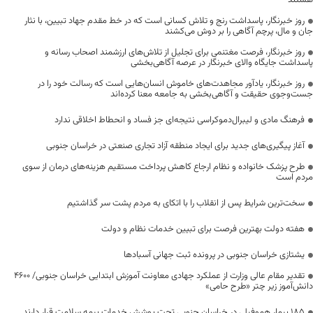
هستند
روز خبرنگار، پاسداشت رنج و تلاش کسانی است که در خط مقدم جهاد تبیین، با نثار
جان و مال، پرچم آگاهی را بر دوش می‌کشند
روز خبرنگار، فرصت مغتنمی برای تجلیل از تلاش‌های ارزشمند اصحاب رسانه و
پاسداشت جایگاه والای خبرنگار در عرصه آگاهی‌بخشی
روز خبرنگار، یادآور مجاهدت‌های خاموش انسان‌هایی است که رسالت خود را در
جست‌وجوی حقیقت و آگاهی‌بخشی به جامعه معنا کرده‌اند
فرهنگ مادی و لیبرال‌دموکراسی نتیجه‌ای جز فساد و انحطاط اخلاقی ندارد
آغاز پیگیری‌های جدید برای ایجاد منطقه آزاد تجاری صنعتی در خراسان جنوبی
طرح پزشک خانواده و نظام ارجاع کاهش پرداخت مستقیم هزینه‌های درمان از سوی
مردم است
سخت‌ترین شرایط پس از انقلاب را با اتکای به مردم پشت سر گذاشتیم
هفته دولت بهترین فرصت برای تبیین خدمات نظام و دولت
یشتازی خراسان جنوبی در پرونده ثبت جهانی آسبادها
تقدیر مقام عالی وزارت از عملکرد جهادی معاونت آموزش ابتدایی خراسان جنوبی/ ۴۶۰۰
دانش‌آموز زیر چتر «طرح حامی»
۱۸۵ بیمار هموفیلی در خراسان جنوبی تحت پوشش خدمات بیمه سلامت قرار دارند