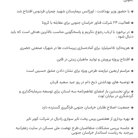
جنوبی
با حضور وزیر بهداشت : اورژانس بیمارستان شهید چمران فردوس افتتاح شد
فعالیت ۲۴ شرکت فناور خراسان جنوبی برای مقابله با کرونا
در برخورد با ارباب رجوع ،تکریم و پاسخگویی مناسب بالاترین هدفی است که باید
دنبال شود .
هزینه‌کرد ۱۵میلیارد برای آماده‌سازی زیرساخت ها در شهرک صنعتی خضری
افتتاح پروژه پرورش و تولید ماهیان زینتی در قاین
مراسم اربعین نیازمند طرحی ویژه برای نشان دادن عشق حسینی است
توصیه های بهداشتی ذبح دام در روز عید سعید قربان
برای نخستین بار امضای تفاهم‌نامه سه استان برای توسعه سرمایه‌گذاری و
گردشگری در بیابان لوت
جمعیت اصلاح طلبان خراسان جنوبی فراگیری گسترده دارد
بهره برداری از هفتمین پرس پخت تایر سواری رادیال در شرکت کویر تایر
جلسه بررسی مشکلات متقاضیان طرح نهضت ملی مسکن در سایت زعفرانیه
بیرجند به ریاست استاندار خراسان جنوبی