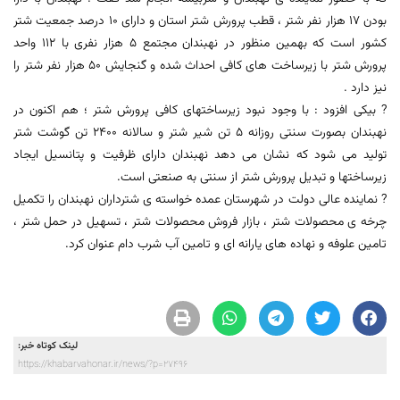
بودن 17 هزار نفر شتر ، قطب پرورش شتر استان و دارای 10 درصد جمعیت شتر
کشور است که بهمین منظور در نهبندان مجتمع 5 هزار نفری با 112 واحد
پرورش شتر با زیرساخت های کافی احداث شده و گنجایش 50 هزار نفر شتر را
نیز دارد .
? بیکی افزود : با وجود نبود زیرساختهای کافی پرورش شتر ؛ هم اکنون در
نهبندان بصورت سنتی روزانه 5 تن شیر شتر و سالانه 2400 تن گوشت شتر
تولید می شود که نشان می دهد نهبندان دارای ظرفیت و پتانسیل ایجاد
زیرساختها و تبدیل پرورش شتر از سنتی به صنعتی است.
? نماینده عالی دولت در شهرستان عمده خواسته ی شترداران نهبندان را تكميل
چرخه ی محصولات شتر ، بازار فروش محصولات شتر ، تسهیل در حمل شتر ،
تامین علوفه و نهاده های یارانه ای و تامین آب شرب دام عنوان کرد.
لینک کوتاه خبر:
https://khabarvahonar.ir/news/?p=27496