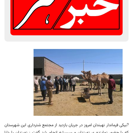
?بیکی فرماندار نهبندان امروز در جریان بازدید از مجتمع شترداری این شهرستان
که با حضور نماینده ی نهبندان و سربیشه انجام شد گفت : نهبندان با دارا