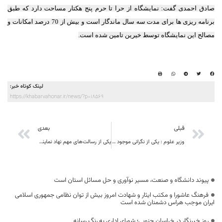
صادق احمدی گفت: نمایشگاه از حرا تا حرم پنج هکتار مساحت دارد که طبق
برنامه ریزی ها برای مدت سه سال ماندگار است و بیش از 70 درصد امکانات و
مصالح این نمایشگاه توسط خیرین تامین شده است.
لینک کوتاه خبر:
https://khabarvahonar.ir/news/?p=18569
قبلی
بعدی
وزیر علوم : یکی از نگرانی موجود را کاهش اقبال به تحصیل در رشته های علوم پایه است
یکی از رسالت‌های مهم نهاد نمایندگی مقام معظم رهبری در دانشگاه‌ها برطرف کردن شبهات است
پیوند دانشگاه و صنعت، مسیر نوآوری و حل مسائل استان است
فرهنگ عاشورا و مکتب ایثار و شهادت امروز بیش از توان نظامی جمهوری اسلامی
ایران موجب هراس دشمنان شده است
روز خبرنگار در خراسان جنوبی؛ شورای اداری به رنگ رسانه