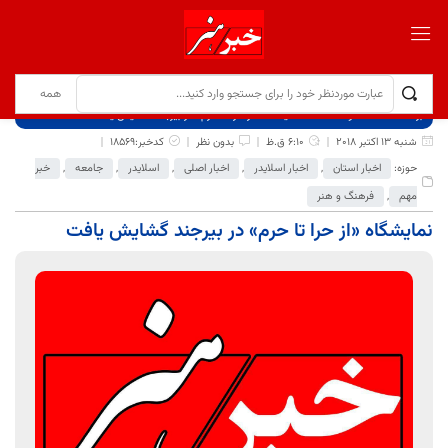
برگ نخست
نوشته‌ها
نمایشگاه «از حرا تا حرم» در بیرجند گشایش یافت
شنبه 13 اکتبر 2018
6:10 ق.ظ
بدون نظر
کدخبر:18569
حوزه:
اخبار استان
,
اخبار اسلایدر
,
اخبار اصلی
,
اسلایدر
,
جامعه
,
خبر
مهم
,
فرهنگ و هنر
نمایشگاه «از حرا تا حرم» در بیرجند گشایش یافت