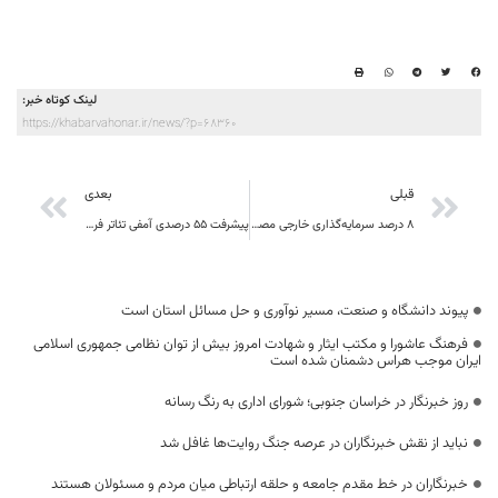
لینک کوتاه خبر:
https://khabarvahonar.ir/news/?p=68360
قبلی
بعدی
۸ درصد سرمایه‌گذاری خارجی مصوب در خراسان جنوبی جذب شد
پیشرفت ۵۵ درصدی آمفی تئاتر فرزان،نیاز اعتباری بیش از ۱۳ میلیارد تومانی برای تکمیل و تجهیز سالن
پیوند دانشگاه و صنعت، مسیر نوآوری و حل مسائل استان است
فرهنگ عاشورا و مکتب ایثار و شهادت امروز بیش از توان نظامی جمهوری اسلامی
ایران موجب هراس دشمنان شده است
روز خبرنگار در خراسان جنوبی؛ شورای اداری به رنگ رسانه
نباید از نقش خبرنگاران در عرصه جنگ روایت‌ها غافل شد
خبرنگاران در خط مقدم جامعه و حلقه ارتباطی میان مردم و مسئولان هستند