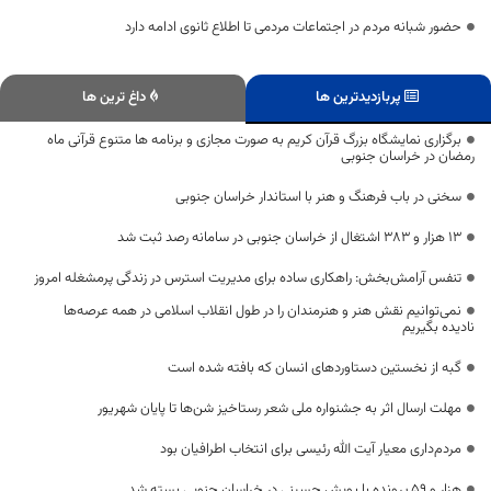
حضور شبانه مردم در اجتماعات مردمی تا اطلاع ثانوی ادامه دارد
پربازدیدترین ها
داغ ترین ها
برگزاری نمایشگاه بزرگ قرآن کریم به صورت مجازی و برنامه ها متنوع قرآنی ماه
رمضان در خراسان جنوبی
سخنی در باب فرهنگ و هنر با استاندار خراسان جنوبی
۱۳ هزار و ۳۸۳ اشتغال از خراسان جنوبی در سامانه رصد ثبت شد
تنفس آرامش‌بخش: راهکاری ساده برای مدیریت استرس در زندگی پرمشغله امروز
نمی‌توانیم نقش هنر و هنرمندان را در طول انقلاب اسلامی در همه عرصه‌ها
نادیده بگیریم
گبه‌ از نخستین دستاوردهای انسان که بافته شده است
مهلت ارسال اثر به جشنواره ملی شعر رستاخیز شن‌ها تا پایان شهریور
مردم‌داری معیار آیت الله رئیسی برای انتخاب اطرافیان بود
هزار و ۵۹ پرونده با پویش حسینی در خراسان جنوبی بسته شد