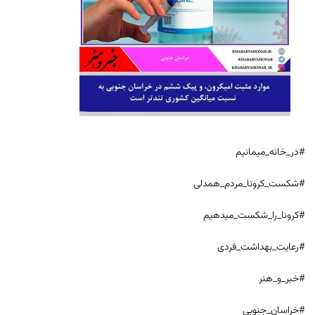
#در_خانه_میمانیم
#شکست_کرونا_مردم_همدلی
#کرونا_را_شکست_میدهیم
#رعایت_بهداشت_فردی
#خبر_و_هنر
#خراسان_جنوبی