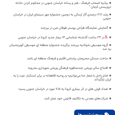
بیانیه اصحاب فرهنگ ، هنر و رسانه خراسان جنوبی در محکوم کردن حادثه
تروریستی کرمان “
رشد ۱۲۸ درصدی آثار ارسالی به دومین جشنواره مهر سینمای ایران در خراسان
جنوبی
گشایش نمایشگاه طراحی پوستر طوفان شن در بیرجند
در 24 ساعت گذشته؛ شناسایی 14 بیمار جدید کرونا در خراسان جنوبی
گروه موسیقی شوکتیه بیرجند برگزیده جشنواره منطقه ای موسیقی کویرنشینان
یزد شد
ساخت مسکن محرومان براساس اقلیم و فرهنگ منطقه ای باشد
افتتاح سالن ورزشی چندمنظوره فرهنگی ورزشی شهرداری بشرویه
امام راحل با شعار «ما می‌توانیم» و روحیه قاطعانه در برابر استکبار، عزت را به
ایران بازگرداند
تعداد فوتی های در اثر بیماری کرونا به 715 مورد در خراسان جنوبی رسید؛
شرکت‌های معدنی به تکالیف قانونی خود عمل کنند
پربحث ترین ها