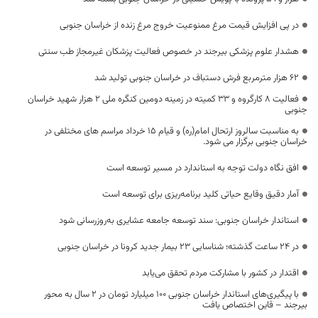
در پی افزایش قیمت مرغ ممنوعیت خروج مرغ زنده از خراسان جنوبی
هشدار علوم پزشکی بیرجند در خصوص فعالیت پزشکان غیرمجاز طب سنتی
۶۲ هزار مترمربع فرش دستباف در خراسان جنوبی تولید شد
فعالیت ۸ کارگروه و ۳۳ کمیته در زمینه دومین کنگره ملی ۲ هزار شهید خراسان
جنوبی
به مناسبت سالروز ارتحال امام(ره) و قیام ۱۵ خرداد مراسم های مختلفی در
خراسان جنوبی برگزار می شود.
افق نگاه دولت توجه به استاندارد در مسیر توسعه است
آمار دقیق وقایع حیاتی کلید برنامه‌ریزی برای توسعه است
استاندار خراسان جنوبی: سند توسعه جامعه عشایری به‌روزرسانی شود
در 24 ساعت گذشته؛ شناسایی 23 بیمار جدید کرونا در خراسان جنوبی
اقتدار در کشور با مشارکت مردم تحقق می‌یابد
با پیگیری‌های استاندار خراسان جنوبی ۱۰۰ میلیارد تومان در ۲ سال به محور
بیرجند – قاین اختصاص یافت