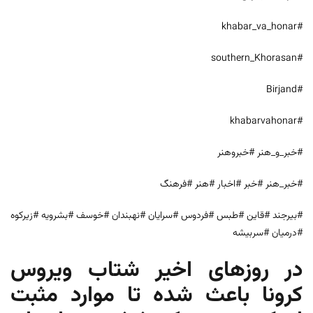
#khabar_va_honar
#southern_Khorasan
#Birjand
#khabarvahonar
#خبر_و_هنر #خبروهنر
#خبر_هنر #خبر #اخبار #هنر #فرهنگ
#بیرجند #قاین #طبس #فردوس #سرایان #نهبندان #خوسف #بشرویه #زیرکوه
#درمیان #سربیشه
در روز‌های اخیر شتاب ویروس
کرونا باعث شده تا موارد مثبت