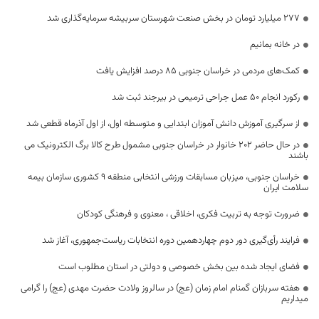
۲۷۷ میلیارد تومان در بخش صنعت شهرستان سربیشه سرمایه‌گذاری شد
در خانه بمانیم
کمک‌های مردمی در خراسان جنوبی ۸۵ درصد افزایش یافت
رکورد انجام 50 عمل جراحی ترمیمی در بیرجند ثبت شد
از سرگیری آموزش دانش آموزان ابتدایی و متوسطه اول، از اول آذرماه قطعی شد
در حال حاضر 202 خانوار در خراسان جنوبی مشمول طرح کالا برگ الکترونیک می
باشند
خراسان جنوبی، میزبان مسابقات ورزشی انتخابی منطقه ۹ کشوری سازمان بیمه
سلامت ایران
ضرورت توجه به تربیت فکری، اخلاقی ، معنوی و فرهنگی کودکان
فرایند رأی‌گیری دور دوم چهاردهمین دوره انتخابات ریاست‌جمهوری، آغاز شد
فضای ایجاد شده بین بخش خصوصی و دولتی در استان مطلوب است
هفته سربازان گمنام امام زمان (عج) در سالروز ولادت حضرت مهدی (عج) را گرامی
میداریم