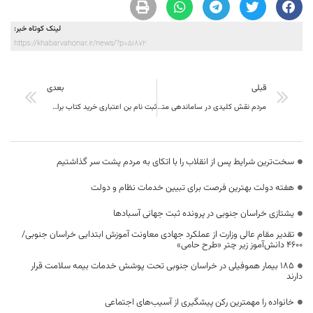
لینک کوتاه خبر:
https://khabarvahonar.ir/news/?p=51872
قبلی
بعدی
مردم نقش کلیدی در ساماندهی متکدیان و زباله‌گردها دارند
ثبت نام بن اعتباری خرید کتاب برای نخستین نمایشگاه مجازی کتاب تهران
سخت‌ترین شرایط پس از انقلاب را با اتکای به مردم پشت سر گذاشتیم
هفته دولت بهترین فرصت برای تبیین خدمات نظام و دولت
یشتازی خراسان جنوبی در پرونده ثبت جهانی آسبادها
تقدیر مقام عالی وزارت از عملکرد جهادی معاونت آموزش ابتدایی خراسان جنوبی/
۴۶۰۰ دانش‌آموز زیر چتر «طرح حامی»
۱۸۵ بیمار هموفیلی در خراسان جنوبی تحت پوشش خدمات بیمه سلامت قرار
دارند
خانواده را مهمترین رکن پیشگیری از آسیب‌های اجتماعی