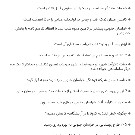
خدمات ماندگار معتمدیان در خراسان جنوبی قابل تقدیر است .
کاهش میزان نمک، قند و چربی در تولیدات غذایی را حائز اهمیت است
خراسان جنوبي، پيشتاز در تامين ميوه شب عيد با انعقاد تفاهم نامه با بخش
خصوصی
ارزش هر قلم و نوشته، به پیام و محتوای آن است
۳ کشته و ۸ مصدوم در تصادف شبانه محور بیرجند – اسدیه
بافت ناکارآمد شهری و جرم‌خیز در شهر بیرجند، تعیین تکلیف و حداکثر تا یک ماه
دیگر ساماندهی خواهد شد
توانمند سازی شبکه فرهنگی خراسان جنوبی باید مورد توجه قرار گیرد
? لزوم بهره مندی کامل جمعیت استان از خدمات صدا و سیما خراسان جنوبی
مدیران نا کارآمد آفت خراسان جنوبی در بازی های سیاسیون
چگونه خطر ابتلا به کرونا را در آرایشگاهه کاهش دهیم؟
۳۰۵ طرح روستایی در خراسان جنوبی به بهره‌برداری رسید