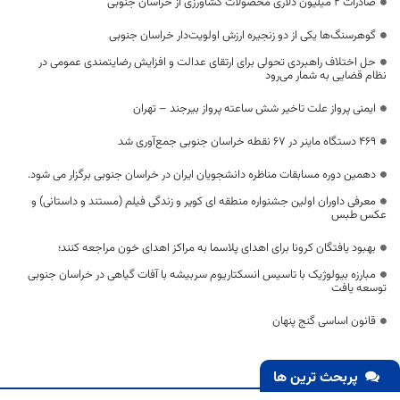
صادرات ۲ میلیون دلاری محصولات کشاورزی از خراسان جنوبی
گوهرسنگ‌ها یکی از دو زنجیره ارزش اولویت‌دار خراسان جنوبی
حل اختلاف راهبردی تحولی برای ارتقای عدالت و افزایش رضایتمندی عمومی در
نظام قضایی به شمار می‌رود
ایمنی پرواز علت تاخیر شش ساعته پرواز بیرجند – تهران
۴۶۹ دستگاه ماینر در ۶۷ نقطه خراسان جنوبی جمع‌آوری شد
دهمین دوره مسابقات مناظره دانشجویان ایران در خراسان جنوبی برگزار می شود.
معرفی داوران اولین جشنواره منطقه ای کویر و زندگی فیلم (مستند و داستانی) و
عکس طبس
بهبود یافتگان کرونا برای اهدای پلاسما به مراکز اهدای خون مراجعه کنند؛
مبارزه بیولوژیک با تاسیس انسکتاریوم سربیشه با آفات گیاهی در خراسان جنوبی
توسعه یافت
قانون اساسی گنج پنهان
پربحث ترین ها