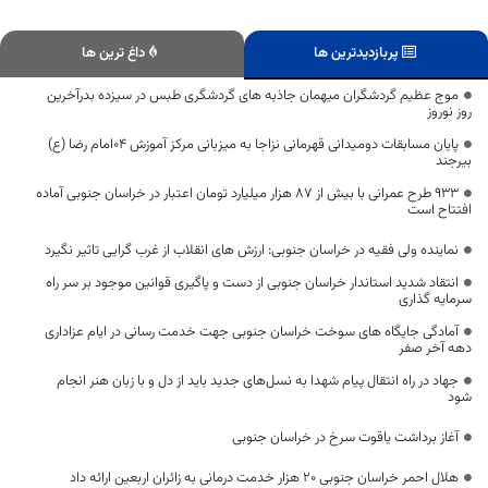
پربازدیدترین ها
داغ ترین ها
موج عظیم گردشگران میهمان جاذبه های گردشگری طبس در سیزده بدرآخرین
روز نوروز
پایان مسابقات دومیدانی قهرمانی نزاجا به میزبانی مرکز آموزش ۰۴امام رضا (ع)
بیرجند
۹۳۳ طرح عمرانی با بیش از ۸۷ هزار میلیارد تومان اعتبار در خراسان جنوبی آماده
افتتاح است
نماینده ولی فقیه در خراسان جنوبی: ارزش های انقلاب از غرب گرایی تاثیر نگیرد
انتقاد شدید استاندار خراسان جنوبی از دست و پاگیری قوانین موجود بر سر راه
سرمایه گذاری
آمادگی جایگاه های سوخت خراسان جنوبی جهت خدمت رسانی در ایام عزاداری
دهه آخر صفر
جهاد در راه انتقال پیام شهدا به نسل‌های جدید باید از دل و با زبان هنر انجام
شود
آغاز برداشت یاقوت سرخ در خراسان جنوبی
هلال احمر خراسان‌ جنوبی ۲۰ هزار خدمت درمانی به زائران اربعین ارائه داد