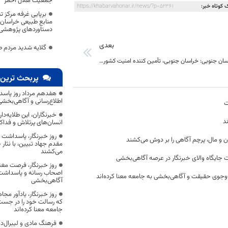
جمعیت هلال احمر
 کوتاه خبر:
https://khabarvahonar.ir/news/?p=52361
برپایی غرفه مرکز 
منابع طبیعی خراسان 
دستاوردهای پژوهشی 
بعدی
گلایه شدید مردم ط
?استاندار خراسان جنوبی: خراسان جنوبی، تأمین کننده امنیت کشور است
پربحث ترین 
هفدهم مرداد روز پاسد
اطلاع‌رسانی و آگاهی‌بخش
ت
خبرنگاران، این طلایه‌د
د
انسان‌های پرتلاش و فداک
روز خبرنگار، پاسداشت
ن و مال، پرچم آگاهی را بر دوش می‌کشند
مقدم جهاد تبیین، با نثار
می‌کشند
 جایگاه والای خبرنگار در عرصه آگاهی‌بخشی
روز خبرنگار، فرصت مغت
اصحاب رسانه و پاسداشت ج
وجوی حقیقت و آگاهی‌بخشی به جامعه معنا کرده‌اند
آگاهی‌بخشی
روز خبرنگار، یادآور 
که رسالت خود را در جس
جامعه معنا کرده‌اند
فرهنگ مادی و لیبرال‌د