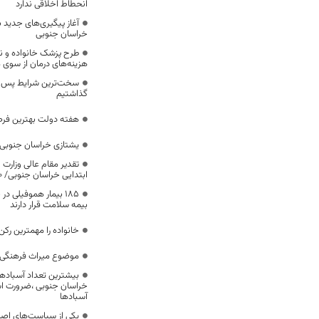
انحطاط اخلاقی ندارد
آغاز پیگیری‌های جدید ب
خراسان جنوبی
طرح پزشک خانواده و 
هزینه‌های درمان از سوی
سخت‌ترین شرایط پس از 
گذاشتیم
هفته دولت بهترین فرص
یشتازی خراسان جنوبی د
تقدیر مقام عالی وزارت
ابتدایی خراسان جنوبی/ ۴۶۰۰ دانش‌آموز زیر چتر «طرح حامی»
۱۸۵ بیمار هموفیلی
بیمه سلامت قرار دارند
خانواده را مهمترین رک
موضوع میراث فرهنگی،
بیشترین تعداد آسبادها
خراسان جنوبی ،ضرورت است
آسبادها
یکی از سیاست‌های اصل