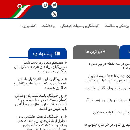
پزشکی و سلامت
گردشگری و میراث فرهنگی
یادداشت
کشاورزی
ا
داغ ترین ها
پیشنهادی:
هفدهم مرداد روز پاسداشت
ی در سه نقطه در بیرجند راه
تلاش‌گران بی‌ادعای عرصه اطلاع‌رسانی
ند )
و آگاهی‌بخشی است
رد 130 میلیون تومان با هدف پیشگیری از
خبرنگاران، این طلایه‌داران راستین
ر مدارس استان خراسان جنوبی
خدمت در رسانه، انسان‌های پرتلاش و
فداکاری هستند
جنوبی در سرمایه گذاری مصوب
روز خبرنگار، پاسداشت رنج و تلاش
کسانی است که در خط مقدم جهاد
 مرشدان برتر ایران زمین، از آن
تبیین، با نثار جان و مال، پرچم آگاهی
را بر دوش می‌کشند
و شهادت با تولید محتوای
روز خبرنگار، فرصت مغتنمی برای
تجلیل از تلاش‌های ارزشمند اصحاب
بیماری کرونا در خراسان جنوبی به
رسانه و پاسداشت جایگاه والای
خبرنگار در عرصه آگاهی‌بخشی