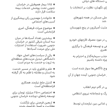
 دستگاه های دولتی
۱۸۵ بیمار هموفیلی در خراسان
ی نگهبان: نظارت بر انتخابات با
جنوبی تحت پوشش خدمات بیمه
سلامت قرار دارند
ملی مسکن در همه شهرهای
خانواده را مهمترین رکن پیشگیری از
 شد
آسیب‌های اجتماعی
39 مورد مثبت اُمیکرون در پنج شهرستان
موضوع میراث فرهنگی، امری
فرابخشی است
بیشترین تعداد آسبادها در میان
 در مورد مصرف قارچهای خودرو
سه استان شرقی کشور در خراسان
جنوبی ،ضرورت استفاده از اعتبارات
ی و توسعه فرهنگی با برگزاری
ملی برای مرمت آسبادها
هنری
یکی از سیاست‌های اصلی جهاد
ذب سرمایه‌گذار و احترام به
دانشگاهی تبدیل مزیت‌های منطقه‌ای
یژه داشته باشیم
به ثروت و خدمت به مردم است
ج ناآگاهی‌ها سوار شده است
علم و فناوری باید در مسیر خدمت
به انسان و مقابله با ظلم به کار گرفته
 خراسان جنوبی: آینده جهان از آنِ
شود
کنترل ملخ نیازمند همکاری
فرامنطقه‌ای است
ی در گام دوم انقلاب
اختصاص 2500 میلیارد تومان برای
زرگ و شجاعانه نیروی انتظامی
توسعه راه‌های دوبانده خراسان جنوبی
اربعین فرصتی برای بازگشت
سبدهای غذایی بین نیازمندان توسط
عقلانیت و اصول فراموش‌شده