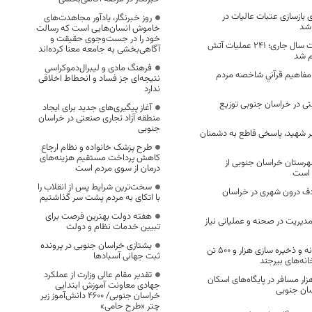
ای بازسازی عتبات عالیات در
روز خبرنگار، یادآور مجاهدت‌های
 شد
خاموش انسان‌هایی است که رسالت
خود را در جست‌وجوی حقیقت و
طی دو ماهه نخست سال جاری؛ ۲۴۱ عملیات آتش
آگاهی‌بخشی به جامعه معنا کرده‌اند
م شد
فرهنگ مادی و لیبرال‌دموکراسی
 مفاهیم قرآني شاخصه مردم
نتیجه‌ای جز فساد و انحطاط اخلاقی
ندارد
تی در خراسان جنوبی توزیع
آغاز پیگیری‌های جدید برای ایجاد
منطقه آزاد تجاری صنعتی در خراسان
جنوبی
ر شهید، پاسخی قاطع به دشمنان
طرح پزشک خانواده و نظام ارجاع
کاهش پرداخت مستقیم هزینه‌های
 کرونا در ۵ شهرستان خراسان جنوبی از
درمان از سوی مردم است
 است
سخت‌ترین شرایط پس از انقلاب را
انه ۸۰ تصادف درون شهری در خراسان
با اتکای به مردم پشت سر گذاشتیم
هفته دولت بهترین فرصت برای
دیریت در صحنه و عملیاتی نیاز
تبیین خدمات نظام و دولت
یشتازی خراسان جنوبی در پرونده
فعالیت ۳ راهدارخانه و ذخیره سازی هزار و ۵۰۰ تن
ثبت جهانی آسبادها
نه‌های بیرجند
تقدیر مقام عالی وزارت از عملکرد
ان بیش از 14 هزار مسافر در پایگاه‌های اسکان
جهادی معاونت آموزش ابتدایی
ان جنوبی
خراسان جنوبی/ ۴۶۰۰ دانش‌آموز زیر
چتر «طرح حامی»