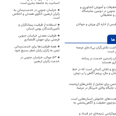
انسانیت به جامعه بشری است
تحقیقات و آموزش کشاورزی و
خراسان جنوبی در خدمت‌رسانی به
جنوبی در دومین نمایشگاه
زائران اربعین، الگوی همدلی و اخلاص
و تحقیقاتی
است
بس از اداره کل ورزش و جوانان
استفاده از ظرفیت پیمانکاران و
تأمین‌کنندگان بومی استان
ظرفیت معدنی خراسان جنوبی
ها
فرصتی برای جهش اقتصادی
همه ظرفیت‌ها برای خدمت‌رسانی
اشت تلاش‌گران بی‌ادعای عرصه
ایمن به زائران پایان صفر بسیج شود
ی است
53 موکب خراسان جنوبی در
اران راستین خدمت در رسانه،
خدمت زائران اربعین
اری هستند
 رنج و تلاش کسانی است که در خط
 جان و مال، پرچم آگاهی را بر دوش
نمی برای تجلیل از تلاش‌های ارزشمند
ایگاه والای خبرنگار در عرصه
مجاهدت‌های خاموش انسان‌هایی است
ت‌وجوی حقیقت و آگاهی‌بخشی به
موکراسی نتیجه‌ای جز فساد و