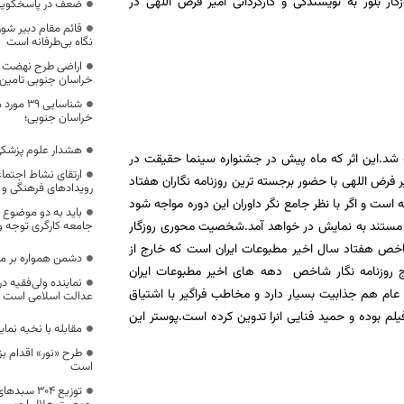
ار بلور به نویسندگی و کارگردانی امیر فرض اللهی در
ضعف در پاسخگویی
قائم مقام دبیر شورا
نگاه بی‌طرفانه است
اراضی طرح نهضت 
خراسان جنوبی تامین
شناسایی 
خراسان جنوبی؛
هشدار علوم پزشکی
د.این اثر که ماه پیش در جشنواره سینما حقیقت در
ارتقای نشاط اجتماع
 فرض اللهی با حضور برجسته ترین روزنامه نگاران هفتاد
رویدادهای فرهنگی و 
ست و اگر با نظر جامع نگر داوران این دوره مواجه شود
باید به دو موضوع ج
ر مستند به نمایش در خواهد آمد.شخصیت محوری روزگار
جامعه کارگری توجه و
ر شاخص هفتاد سال اخیر مطبوعات ایران است که خارج از
دشمن همواره بر مو
 روزنامه نگار شاخص دهه های اخیر مطبوعات ایران
نماینده ولی‌فقیه در
ام هم جذابیت بسیار دارد و مخاطب فراگیر با اشتیاق
عدالت اسلامی است
ن فیلم بوده و حمید فنایی انرا تدوین کرده است.پوستر این
مقابله با نخبه نمای
طرح «نور» اقدام ب
است
توزیع 304 