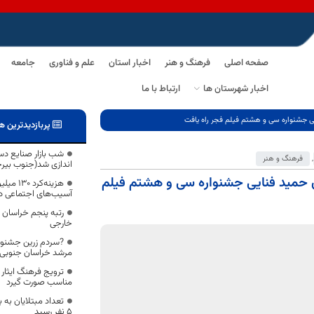
صفحه اصلی
فرهنگ و هنر
اخبار استان
علم و فناوری
جامعه
اخبار شهرستان ها
ارتباط با ما
ایی جشنواره سی و هشتم فیلم فجر راه یافت
پربازدیدترین ه
شب بازار صنایع دست
,
فرهنگ و هنر
اندازی شد(جنوب بیرج
دی حمید فنایی جشنواره سی و هشتم فیلم
هزینه‌ک
آسیب‌های اجتماعی د
رتبه پنجم خراسان 
خارجی
?سردم زرین جشنواره
مرشد خراسان جنوبی
ترویج فرهنگ ایثار 
مناسب صورت گیرد
تعداد مبتلایان به 
5 نفر رسید