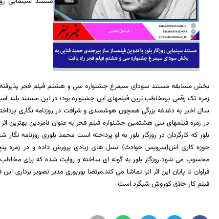
مستند سینمایی روزگ
بخش مسابقه مستند سودای سیمرغ جشنواره سی و هشتم فیلم فجر پذیرفته ش
زمره تک رقمی پرمخاطب ترین فیلمهای این جشنواره بود؛ در این مستند بلند امیر
سال اخیر به دغدغه بزرگی همچون هوشمندی و شرافت در روزنامه نگاری پرداخته ا
در زمره فیلمهای سی هشتمین جشنواره فیلم فجر به عنوان نامزدین بهترین اث
بلور که کارگردان در روزگار بلور به او پرداخته است محمد بلوری روزنامه نگا
حوزه کاری اش{سرویس حوادث} نسل های زیادی پرورش داده و در زمره پنج
محسوب می شود.روزگار بلور به گونه ای ساخته و روایت شده که برای مخاطب ع
فراوان تا پایان این اثر انرا تماشا می کند.مرتضا بوربوری مدیر تصویر برداری ای
فیلم کار خلاق کوروش شبگرد است