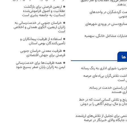
نتظار می‌رود اطلاعات و آمار دقیق
ر بدهند
اربعین فرصتی برای بازگشت
عقلانیت و اصول فراموش‌شده
 اقامت گردشگران در واحدهای
انسانیت به جامعه بشری است
جنوبی
خراسان جنوبی در خدمت‌رسانی به
بازارچه صنایع‌دستی در ورودی شهر‌های
زائران اربعین، الگوی همدلی و اخلاص
است
صدی اعتبارات مشاغل خانگی، سهمیه
استفاده از ظرفیت پیمانکاران و
تأمین‌کنندگان بومی استان
ظرفیت معدنی خراسان جنوبی
فرصتی برای جهش اقتصادی
ها
همه ظرفیت‌ها برای خدمت‌رسانی
ایمن به زائران پایان صفر بسیج شود
جنوبی؛ شورای اداری به رنگ رسانه
اشت تلاش‌گران بی‌ادعای عرصه
ی است
اران راستین خدمت در رسانه،
اری هستند
 رنج و تلاش کسانی است که در خط
 جان و مال، پرچم آگاهی را بر دوش
نمی برای تجلیل از تلاش‌های ارزشمند
ایگاه والای خبرنگار در عرصه