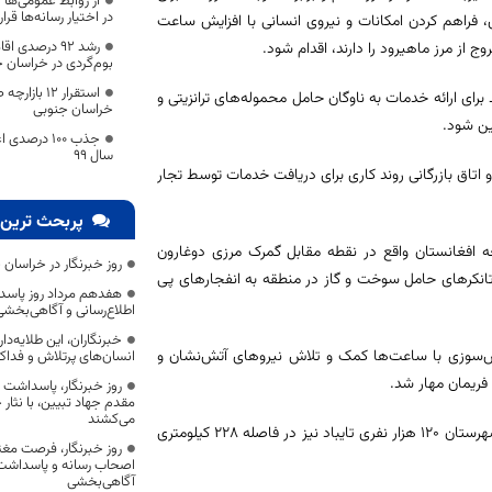
از روابط عمومی‌ها ا
در اختیار رسانه‌ها قرا
، فراهم کردن امکانات و نیروی انسانی با افزایش ساعت
رشد ۹۲ درصدی
 از مرز ماهیرود را دارند، اقدام شود.
بوم‌گردی در خراسان 
استقرار ۱۲ 
رای ارائه خدمات به ناوگان حامل محموله‌های ترانزیتی و
خراسان جنوبی
ین شود.
جذب ۱۰۰ در
سال ۹۹
 اتاق بازرگانی روند کاری برای دریافت خدمات توسط تجار
پربحث ترین 
ام‌قلعه افغانستان واقع در نقطه مقابل گمرک مرزی دوغارون
روز خبرنگار در خراسان 
تانکرهای حامل سوخت و گاز در منطقه به انفجارهای پی
هفدهم مرداد روز پاسد
اطلاع‌رسانی و آگاهی‌بخش
خبرنگاران، این طلایه‌د
تش‌سوزی با ساعت‌ها کمک و تلاش نیروهای آتش‌نشان و
انسان‌های پرتلاش و فداک
فریمان مهار شد.
روز خبرنگار، پاسداشت
مقدم جهاد تبیین، با نثار
می‌کشند
گمرک و گذرگاه مرزی دوغارون در فاصله ۱۸ کیلومتری شهر تایباد قرار دارد. مرکز شهرستان ۱۲۰ هزار نفری تایباد نیز در فاصله ۲۲۸ کیلومتری
روز خبرنگار، فرصت مغت
اصحاب رسانه و پاسداشت ج
آگاهی‌بخشی