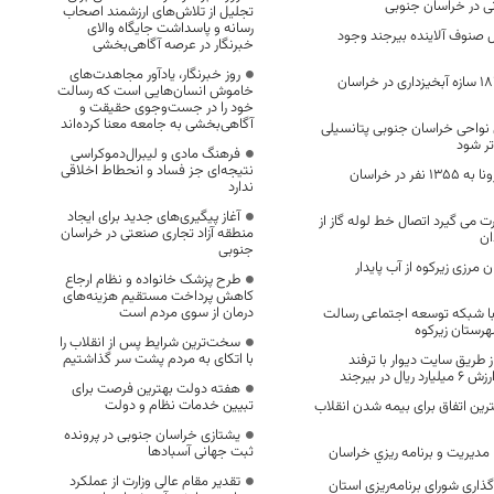
ی در خراسان جنوبی
تجلیل از تلاش‌های ارزشمند اصحاب
رسانه و پاسداشت جایگاه والای
ل صنوف آلاینده بیرجند وجود
خبرنگار در عرصه آگاهی‌بخشی
روز خبرنگار، یادآور مجاهدت‌های
سال ۱۴۰۰ ساخت ۱۸۴ سازه آبخیزداری در خراسان
خاموش انسان‌هایی است که رسالت
خود را در جست‌وجوی حقیقت و
آگاهی‌بخشی به جامعه معنا کرده‌اند
نواحی خراسان جنوبی پتانسیلی
ر شود
فرهنگ مادی و لیبرال‌دموکراسی
نتیجه‌ای جز فساد و انحطاط اخلاقی
افزایش قربانیان کرونا به 1355 نفر در خراسان
ندارد
آغاز پیگیری‌های جدید برای ایجاد
ت می گیرد اتصال خط لوله گاز از
منطقه آزاد تجاری صنعتی در خراسان
ان
جنوبی
 مرزی زیرکوه از آب پایدار
طرح پزشک خانواده و نظام ارجاع
کاهش پرداخت مستقیم هزینه‌های
درمان از سوی مردم است
 با شبکه توسعه اجتماعی رسالت
رستان زیرکوه
سخت‌ترین شرایط پس از انقلاب را
با اتکای به مردم پشت سر گذاشتیم
طریق سایت دیوار با ترفند
هفته دولت بهترین فرصت برای
تبیین خدمات نظام و دولت
رین اتفاق برای بیمه شدن انقلاب
یشتازی خراسان جنوبی در پرونده
ثبت جهانی آسبادها
ديريت و برنامه ريزي خراسان
تقدیر مقام عالی وزارت از عملکرد
اری شورای برنامه‌ریزی استان