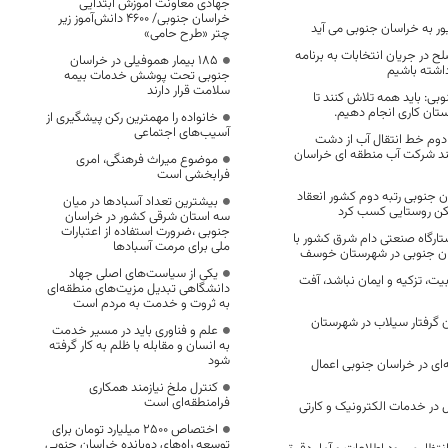
جهادی معاونت آموزش ابتدایی
خراسان جنوبی/ ۴۶۰۰ دانش‌آموز زیر
ر به خراسان جنوبی می آید
چتر «طرح حامی»
لح در جريان انتخابات به برنامه
۱۸۵ بیمار هموفیلی در خراسان
اشته باشیم
جنوبی تحت پوشش خدمات بیمه
سلامت قرار دارند
وبی: باید همه تلاش کنند تا
ستان کاری انجام دهیم.
خانواده را مهمترین رکن پیشگیری از
آسیب‌های اجتماعی
 دوم خط انتقال آب از دشت
ند شرکت آب منطقه ای خراسان
موضوع میراث فرهنگی، امری
فرابخشی است
 جنوبی رتبه دوم کشور انعقاد
بیشترین تعداد آسبادها در میان
کن روستایی کسب کرد
سه استان شرقی کشور در خراسان
جنوبی ،ضرورت استفاده از اعتبارات
تارگاه صنعتی دام شرق کشور با
ملی برای مرمت آسبادها
ان جنوبی در شهرستان خوسف
یکی از سیاست‌های اصلی جهاد
بیت، تزکیه و ایمان نباشد، آفت
دانشگاهی تبدیل مزیت‌های منطقه‌ای
به ثروت و خدمت به مردم است
 گرفتار سیلاب در شهرستان
علم و فناوری باید در مسیر خدمت
به انسان و مقابله با ظلم به کار گرفته
شود
ای در خراسان جنوبی اعمال
کنترل ملخ نیازمند همکاری
فرامنطقه‌ای است
 در خدمات الکترونیک و کارتی
اختصاص 2500 میلیارد تومان برای
توسعه راه‌های دوبانده خراسان جنوبی