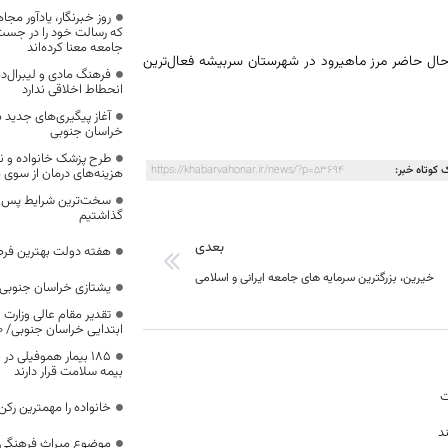
روز خبرنگار، یادآور 
که رسالت خود را در جس
جامعه معنا کرده‌اند
 حال حاضر مرز ماهیرود در شهرستان سربیشه فعال‌ترین
فرهنگ مادی و لیبرال‌د
انحطاط اخلاقی ندارد
آغاز پیگیری‌های جدید ب
خراسان جنوبی
طرح پزشک خانواده و 
 کوتاه خبر:
https://khabarvahonar.ir/news/?p=53694
هزینه‌های درمان از سوی
سخت‌ترین شرایط پس از 
گذاشتیم
بعدی
هفته دولت بهترین فرص
خیرین، بزرگترین سرمایه های جامعه ایرانی و اسلامی
یشتازی خراسان جنوبی د
تقدیر مقام عالی وزارت
ابتدایی خراسان جنوبی/ ۴۶۰۰ دانش‌آموز زیر چتر «طرح حامی»
۱۸۵ بیمار هموفیلی
بیمه سلامت قرار دارند
ت
خانواده را مهمترین رک
د
موضوع میراث فرهنگی،