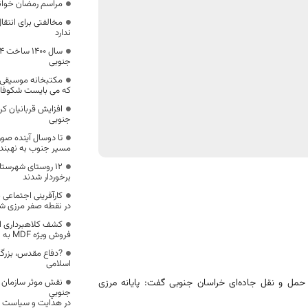
مراسم رمضان خوان
مخالفتی برای انتقا
ندارد
جنوبی
مکتبخانه موسیقی 
که می بایست شکوفات
جنوبی
تا دوسال آینده صور
مسیر جنوب به نهبند
۱۲ روستای شهرستان
برخوردار شدند
کارآفرینی اجتماعی
در نقطه صفر مرزی شه
کشف کلاهبرداری از 
فروش ویژه MDF به ارزش ۶ میلیارد ریال در بیرجند
?دفاع مقدس، بزرگت
اسلامی
حمل و نقل جاده‌ای خراسان جنوبی گفت: پایانه مرزی
نقش موثر سازمان م
جنوبي
در هدایت و سیاست گذ