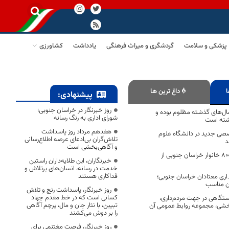
پزشکی و سلامت
گردشگری و میراث فرهنگی
یادداشت
کشاورزی
ا
داغ ترین ها
پیشنهادی:
روز خبرنگار در خراسان جنوبی؛
ل‌های گذشته مظلوم بوده و
شورای اداری به رنگ رسانه
اشته است
هفدهم مرداد روز پاسداشت
صی جدید در دانشگاه علوم
تلاش‌گران بی‌ادعای عرصه اطلاع‌رسانی
د
و آگاهی‌بخشی است
بهره‌مندی بیش از ۸۰۰ خانوار خراسان جنوبی از
خبرنگاران، این طلایه‌داران راستین
خدمت در رسانه، انسان‌های پرتلاش و
فداکاری هستند
هداری معتادان خراسان جنوبی؛
ن مناسب
روز خبرنگار، پاسداشت رنج و تلاش
کسانی است که در خط مقدم جهاد
تگاهی در جهت مردم‌داری،
تبیین، با نثار جان و مال، پرچم آگاهی
بخشی، مجموعه روابط عمومی آن
را بر دوش می‌کشند
روز خبرنگار، فرصت مغتنمی برای