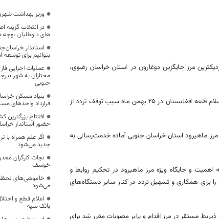
وزیر بهداشت شهریو
در انتخاب گزینه اص
های داوطلبان توجه د
استاندار خراسان‌جن
بتوانیم برای توسعه ا
دیکترین مرز جایگزین دوغارون در استان خراسان رضوی،
عملیات اجرایی فاز
مختاران به شهر بیرج
جنوبی
بنیاد مسکن خراسان
اسداله جلال زاده افزود: بروز آتش سوزی و حریق گسترده در تاسیسات گمرک اسلام قلعه افغانستان در ۲۵ بهمن ماه سبب توقف تردد از
قرارداد واحدهای مس
افتتاح بزرگترین کش
حضور استاندار خراس
ا مرز ماهیرود استان خراسان جنوبی آماده خدمت‌رسانی به
اگر علم همراه با تر
جدید می‌شود
نجات کارگران معدن
خوسف
 اهمیت و جایگاه ویژه مرز ماهیرود در تحکیم روابط و
خاموشی‌های لحظه‌
ا برای همکاری و تسهیل تردد در کنار سایر دستگاه‌های
می‌شود
اعلام قطع و اختلال
بانک سپه
ربط مستقر در مرز اقدام و برابر مصوبات مقرر شد برای