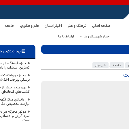
صفحه اصلی
فرهنگ و هنر
اخبار استان
علم و فناوری
جامعه
اخبار شهرستان ها
ارتباط با ما
پربازدیدترین ه
حوزه فرهنگ طی سا
,
جامعه
,
خبر مهم
کمترین اعتبارات را د
ست
مجوز دو رشته تخص
پزشکی بیرجند اخذ ش
کشت‌های گلخانه‌ای
راه‌اندازی مرکز نگ
نیازمند تخصیص مکا
موتور محرکه هر دس
امیدآفرینی و اعتماد
است