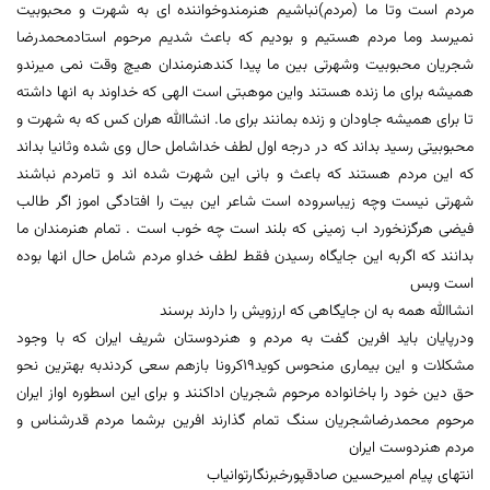
مردم است وتا ما (مردم)نباشیم هنرمندوخواننده ای به شهرت و محبوبیت
نمیرسد وما مردم هستیم و بودیم که باعث شدیم مرحوم استادمحمدرضا
شجریان محبوبیت وشهرتی بین ما پیدا کندهنرمندان هیچ وقت نمی میرندو
همیشه برای ما زنده هستند واین موهبتی است الهی که خداوند به انها داشته
تا برای همیشه جاودان و زنده بمانند برای ما. انشاالله هران کس که به شهرت و
محبوبیتی رسید بداند که در درجه اول لطف خداشامل حال وی شده وثانیا بداند
که این مردم هستند که باعث و بانی این شهرت شده اند و تامردم نباشند
شهرتی نیست وچه زیباسروده است شاعر این بیت را افتادگی اموز اگر طالب
فیضی هرگزنخورد اب زمینی که بلند است چه خوب است . تمام هنرمندان ما
بدانند که اگربه این جایگاه رسیدن فقط لطف خداو مردم شامل حال انها بوده
است وبس
انشاالله همه به ان جایگاهی که ارزویش را دارند برسند
ودرپایان باید افرین گفت به مردم و هنردوستان شریف ایران که با وجود
مشکلات و این بیماری منحوس کوید۱۹کرونا بازهم سعی کردندبه بهترین نحو
حق دین خود را باخانواده مرحوم شجریان اداکنند و برای این اسطوره اواز ایران
مرحوم محمدرضاشجریان سنگ تمام گذارند افرین برشما مردم قدرشناس و
مردم هنردوست ایران
انتهای پیام امیرحسین صادقپورخبرنگارتوانیاب