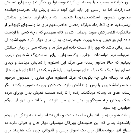
این خواننده محبوب را رسانه ای کردند،ومسئولین دیگر نیز پیامهای تسلیتی
صادرکردند اما به راستی چرا باید این گونه باشد وارزش یک هنرمندوخواننده
محبوبی همچون استادمحمدرضا شجریان که بارهاوبارها باصدای ربنایش
برسرسفره های افطارماه مبارک رمضان حاضرشدیم برای ما ونسلهای کوچکتر از
مااینگونه افتخاراتش هویدا ونمایان شودو تازه بفهمیم که ، چه کسی را ازدست
داده ایم ویاخوبی و محبوبیت هرهنرمندی زمانی برای دیگر افراد هویداشود ان
هم زمانی باشد که وی را از دست داده ایم مگر ما و رسانه ملی در زمان حیاتش
نمیتوانستیم مراسمات تجلیلی یاکنسرتهایی برای استادبزرگ شجریان ترتیب
ببینیم که حالا مداوم رسانه ملی مرگ این استوره را نمایش میدهد و زیبای
صدای اورا درتک تک ترک های موسیقیش راپخش میکنددر کانالهای خبری حال
باید به رسانه ملی چه بگویم؟که مرگ اسطوره های هنری را همچون مرحوم
محمدرضاشجریان را پس از نداشتن وازدست دادن وی به تصویر میکشد مگر
رسانه های ما رسانه مردگانند. زنده را تا زنده هست قدرش بدان وربرای مرده
اشک ریختن چه سودگرنپرسیدی حال من تازنده ام خانه من درزمان مرگم
خوابیدن چه سود
رسانه هاو بویژه رسانه ملی ما باید باعث و بانی نشاط وامید به زندگی در مردم
باشندوتا زمانی که این هنرمندان وبزرگان موسیقی دیگر حال و حیاتی دارند به
سراغ انها بروندحداقل برای یک احوال پرسی و قدردانی چون یک هنرمند برای