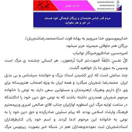
خداییم‌وبسوی خدا میرویم به بهانه فوت استادمحمدرضاشجریان/
بزرگان هنر ماوقتی میمیرند عزیز میشود
امیرحسین صادقپورخبرنگار توانیاب
كلُّ نفـسٍ ذائِقَةُ الموت،ثم الینا تُرجَعون… هر انسانی چشنده ی مرگ است
وسپس به سوی ما باز خواهید گشت.
چند ساعتی است که ازپر کشیدن استاد بزرگ و خواننده سرشناس و بی بدیل
ایران محمدرضا شجریان میگذرد و همه ایران به ویژه اصحاب هنرورسانه برای
وی داغ داریم وهریک ازهنرمندان و مسئولین سعی دارند به نوعی با خانواده
مرحوم شجریان همدردی داشته باشند که به نوعی حق دین خود را اداکنندکه
در ساعت اولیه مرگ این اسطوره اوازایران جناب اقای صالحی امیری وزیرمحترم
فرهنگ وارشاد اسلامی بودند که پیام تسلیتی صادرکرده و حق دین خود را به
نوعی به خانواده این مرحوم ادعا کردند و اسم خود رادر کنارطرفداران
استادشجریان ثبت نمودندوبعدازان هم در شبکه خبر بصورت زیرنویس مرگ