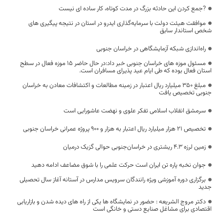
?جمع کردن این حادثه بزرگ در مدت کوتاه، کار ساده ای نیست
موافقت هیئت دولت با سرمایه‌گذاری ایدرو در استان در نتیجه پیگیری های
شخص استاندار سابق
راه‌اندازی شبکه آزمایشگاهی در خراسان جنوبی
مسئول موزه های خراسان جنوبی خبر داد:در حال حاضر ۱۵ موزه فعال در سطح
استان فعال بوده که طی ایام عید پذیرای مسافران است.
مبلغ ۳۵۰ میلیارد ریال اعتبار در زمینه مطالعات و اکتشافات معادن به خراسان
جنوبی تخصیص یافت
سرمشق انقلاب اسلامی تفکر علوی و نهضت عاشورایی است
تخصیص ۲۱ هزار میلیارد ریال اعتبار به هزار و ۹۰۰ پروژه عمرانی خراسان جنوبی
زمین لرزه ۴.۳ ریشتری در خراسان‌جنوبی حوالی گزیک درمیان
جوان نخبه پاره تن ایران است حرکت علمی را با شوق مضاعف ادامه دهید
برگزاری دوره آموزشی ویژه رانندگان سرویس مدارس در آستانه آغاز سال تحصیلی
جدید
دکتر مروج الشریعه : حضور در نمایشگاه ها یکی از راه های دیده شدن و بازاریابی
اقتصادی برای مشاغل صنایع دستی و خانگی است