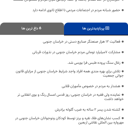
حضور شبانه مردم در اجتماعات مردمی تا اطلاع ثانوی ادامه دارد
پربازدیدترین ها
داغ ترین ها
فعالیت 12 هزار صنعتگر صنایع دستی در خراسان جنوبی
مشارکت ۷میلیارد تومانی مردم خراسان جنوبی در نذورات قربانی
زغال سنگ پروده طبس فرا بورسی شد.
تلاش برای بهره مندی همه افراد واجد شرایط خراسان جنوبی از مزایای قانون
جوانی جمعیت
هشدار به مردم در خصوص مأموران قلابی
نماینده ولی فقیه در خراسان جنوبی: روز قدس امسال رنگ و بوی انقلابی ‌تر
خواهد داشت
کشته شدن پسر 2 ساله به ضرب گلوله برادرش
کسب نشان‌های طلا، نقره و برنز توسط کودکان ونوجوانان خراسان جنوبی در
مهرواره بین المللی نقاشی اربعین