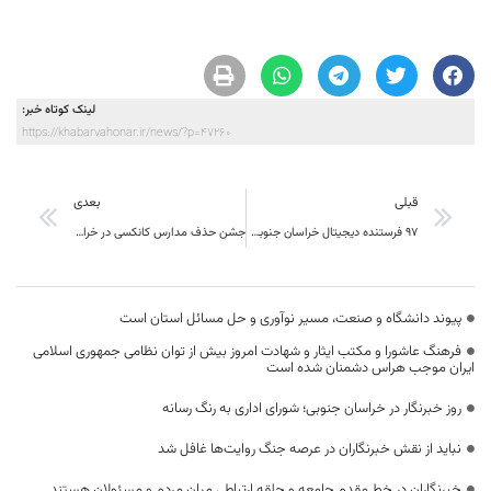
لینک کوتاه خبر:
https://khabarvahonar.ir/news/?p=47260
قبلی
بعدی
۹۷ فرستنده دیجیتال خراسان جنوبی در ۲ سال راه‌اندازی شد
جشن حذف مدارس کانکسی در خراسان جنوبی برگزار می‌شود
پیوند دانشگاه و صنعت، مسیر نوآوری و حل مسائل استان است
فرهنگ عاشورا و مکتب ایثار و شهادت امروز بیش از توان نظامی جمهوری اسلامی
ایران موجب هراس دشمنان شده است
روز خبرنگار در خراسان جنوبی؛ شورای اداری به رنگ رسانه
نباید از نقش خبرنگاران در عرصه جنگ روایت‌ها غافل شد
خبرنگاران در خط مقدم جامعه و حلقه ارتباطی میان مردم و مسئولان هستند