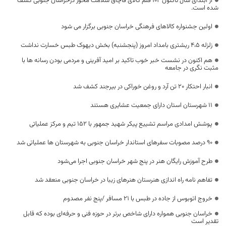
از ابتدای سال تاکنون ۱۰۲ قلم کالای قاچاق سلامت محور درخراسان جنوبی کشف
شده است.
اولین جشنواره کالاهای فرهنگی خراسان جنوبی برگزار می شود
زلزله ۴،۵ ریشتری بامداد امروز (پنجشنبه) بخش دیهوک طبس خسارت نداشت
هم اکنون در نشست خبر خوب تاکید بر امید آفرینی و مردمی بودن رسانه ها با
مثبت نگری در جامعه
انبار احتکار ۲۰ تن آرد و روغن خوراکی در بیرجند کشف شد
11 شهرستان استان دارای جمعیت عشایری هستند
پوشش امدادی مراسم تشییع پیکر شهید جمهور با ۱۵۲ تیم و مرکز عملیاتی
۹۰ درصد مصوبات سفرهای استاندار خراسان جنوبی به شهرستان ها عملیاتی شد
طرح آموزش رایگان هنر در پنج شهر خراسان جنوبی اجرا می‌شود
تفاهم نامه راه اندازی هنرستان هنرهای زیبا در خراسان جنوبی منعقد شد
خروج اتوبوس از جاده در طبس با ۲۱ مسافر /پنج نفر مصدوم
خراسان جنوبی همواره دارای شاخص برتر در حوزه فنی و حرفه‌ای بوده که قابل
تقدیر است