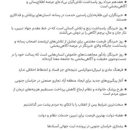
هفدهم مرداد روز پاسداشت تلاش‌گران بی‌ادعای عرصه اطلاع‌رسانی و
آگاهی‌بخشی است
خبرنگاران، این طلایه‌داران راستین خدمت در رسانه، انسان‌های پرتلاش و فداکاری
هستند
روز خبرنگار، پاسداشت رنج و تلاش کسانی است که در خط مقدم جهاد تبیین، با
نثار جان و مال، پرچم آگاهی را بر دوش می‌کشند
روز خبرنگار، فرصت مغتنمی برای تجلیل از تلاش‌های ارزشمند اصحاب رسانه و
پاسداشت جایگاه والای خبرنگار در عرصه آگاهی‌بخشی
روز خبرنگار، یادآور مجاهدت‌های خاموش انسان‌هایی است که رسالت خود را در
جست‌وجوی حقیقت و آگاهی‌بخشی به جامعه معنا کرده‌اند
فرهنگ مادی و لیبرال‌دموکراسی نتیجه‌ای جز فساد و انحطاط اخلاقی ندارد
آغاز پیگیری‌های جدید برای ایجاد منطقه آزاد تجاری صنعتی در خراسان جنوبی
طرح پزشک خانواده و نظام ارجاع کاهش پرداخت مستقیم هزینه‌های درمان از
سوی مردم است
سخت‌ترین شرایط پس از انقلاب را با اتکای به مردم پشت سر گذاشتیم
هفته دولت بهترین فرصت برای تبیین خدمات نظام و دولت
یشتازی خراسان جنوبی در پرونده ثبت جهانی آسبادها