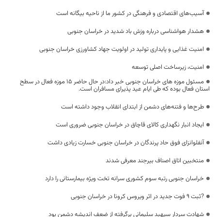
آسیب‌های اقتصادی و فرهنگی در کشور ما از ناحیه بیگانه است
هشدار هواشناسی درباره وزش باد شدید در خراسان جنوبی
امنیت غذایی و پایداری تولید در اولویت جهاد کشاورزی خراسان جنوبی
امنیت، زیرساخت اصلی توسعه
مسئول موزه های خراسان جنوبی خبر داد:در حال حاضر ۱۵ موزه فعال در سطح
استان فعال بوده که طی ایام عید پذیرای مسافران است.
طرح‌ها و فتنه‌های دشمن از ابتدای انقلاب وجود داشته است
ایجاد انبار نگهداری کالای قاچاق در خراسان جنوبی ضروری است
آنفلوانزای فوق حاد پرندگان در خراسان جنوبی خسارت زیادی داشت
منتخبین اتاق اصناف بیرجند معرفی شدند
خراسان جنوبی رتبه سوم کشوری سرانه تخت ویژه بیمارستانی را دارد
?ثبت ۹ فوت جدید در اثر ویروس کرونا در خراسان جنوبی
شهادت سردار سپهبد سلیمانی برگرفته از ضعف اندیشه دشمن بود