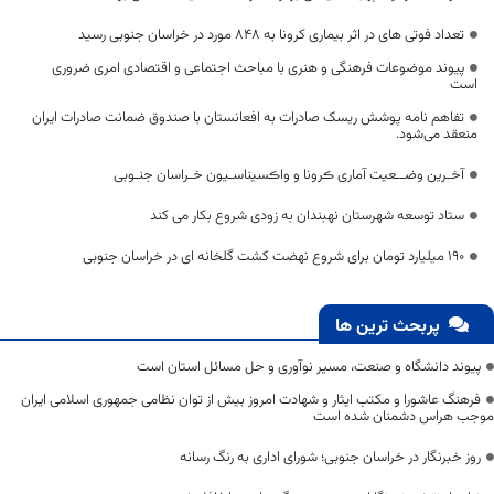
تعداد فوتی های در اثر بیماری کرونا به 848 مورد در خراسان جنوبی رسید
پیوند موضوعات فرهنگی و هنری با مباحث اجتماعی و اقتصادی امری ضروری
است
تفاهم نامه پوشش ریسک صادرات به افعانستان با صندوق ضمانت صادرات ایران
منعقد می‌شود.
آخـرین وضــعیت آماری ڪرونا و واڪسیناسـیون خـراسان جنـوبی
ستاد توسعه شهرستان نهبندان به زودی شروع بکار می کند
۱۹۰ میلیارد تومان برای شروع نهضت کشت گلخانه ای در خراسان جنوبی
پربحث ترین ها
پیوند دانشگاه و صنعت، مسیر نوآوری و حل مسائل استان است
فرهنگ عاشورا و مکتب ایثار و شهادت امروز بیش از توان نظامی جمهوری اسلامی ایران
موجب هراس دشمنان شده است
روز خبرنگار در خراسان جنوبی؛ شورای اداری به رنگ رسانه