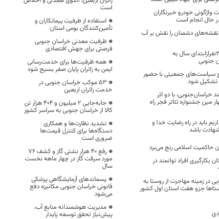
زائران اربعین، الگوی همدلی و اخلاص
است
واژگونی خودرو خبرنگاران
ر حال انجام است
استفاده از ظرفیت پیمانکاران و
تأمین‌کنندگان بومی استان
نقشه‌های دشمنان را نقش بر آب
ظرفیت معدنی خراسان جنوبی
فرصتی برای جهش اقتصادی
مراجعه12هزارو235نفرازابتدای سال به
ن جنوبی
همه ظرفیت‌ها برای خدمت‌رسانی
ایمن به زائران پایان صفر بسیج شود
یج سیاست‌های جمعیتی با حضور
ر تشکیل شود
53 موکب خراسان جنوبی در
خدمت زائران اربعین
 خراسان‌جنوبی، با دو اثر
ر مین جشنواره تئاتر فجر راه
جابه‌جایی 2 میلیون و 404 هزار تن
کالا از خراسان جنوبی به سراسر کشور
ریم باید در راه رضایت خدا و
تشدید نظارت‌ها و همکاری
 شهادت باشد
دستگاه‌ها برای کنترل قیمت‌ها
ضروری است
ان حاکمیت اسلامی رنج می‌برد
رفع 40 هزار نشتی گاز و کشف 76
مورد سرقت گاز در چهار ماهه نخست
 بکارگیری افراد توانمند در
سال
پسماندهای آزمایشگاهی پزشکی
 در زمینه مهاجرت از روستا به
قانونی خراسان جنوبی مکانیزه دفع
تاها جزو هفت استان اول کشور
می‌شود
مدیریت هوشمندانه منابع آب،
دی
پیش‌نیاز تحقق توسعه پایدار