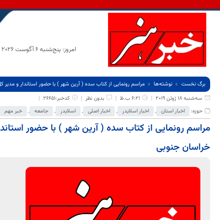
امروز: پنج‌شنبه 6 آگوست 2026
برگ نخست
نوشته‌ها
مراسم رونمایی از کتاب سده ( آرین شهر ) با حضور استاندار و مدیر 
سه‌شنبه 18 ژوئن 2019
6:21 ب.ظ
بدون نظر
کدخبر:26651
حوزه:
اخبار استان
,
اخبار اسلایدر
,
اخبار اصلی
,
اسلایدر
,
جامعه
,
خبر مهم
مراسم رونمایی از کتاب سده ( آرین شهر ) با حضور استاند
خراسان جنوبی