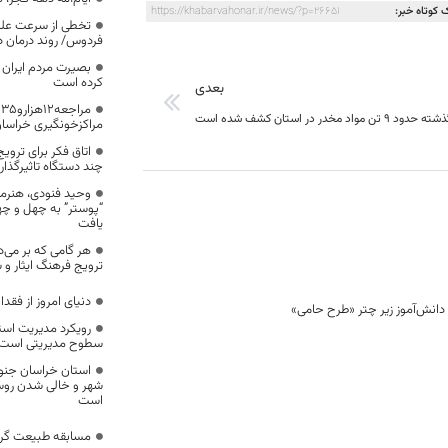
 کوتاه خبر:
https://khabarvahonar.ir/news/?p=26651
تخطی از سرعت علت 
فردوس/ روند درمان د
بصیرت مردم ایران 
کرده است
بعدی
واد مخدر در استان کشف شده است
مراکزخونگیری خراسا
اتاق فکر برای ترو
چند دستگاه تاثیرگذا
وحید فنودی، هنرمند
“پوستر” به چهل و چها
یافت
هر گامی که بر می‌دا
ترویج فرهنگ ایثار و
دنیای امروز از فقد
رویکرد مدیریت استان
سطوح مدیریتی است
استان خراسان جنوبی
شهر و خالی شدن روس
است
مسابقه طبیعت گر