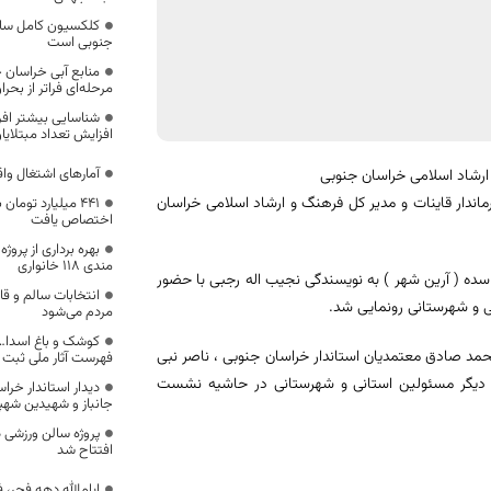
کلکسیون کامل ساز
جنوبی است
منابع آبی خراسان 
مرحله‌ای فراتر از بحرا
شناسایی بیشتر اف
افزایش تعداد مبتلایا
آمارهای اشتغال وا
 ارشاد اسلامی خراسان جنوبی
ماندار قاینات و مدیر کل فرهنگ و ارشاد اسلامی خراسان
۴۴۱ میلیارد توما
اختصاص یافت
بهره برداری از پروژ
مندی 118 خانواری
ده ( آرین شهر ) به نویسندگی نجیب اله رجبی با حضور
انتخابات سالم و ق
ی و شهرستانی رونمایی شد.
مردم می‌شود
کوشک و باغ اسدا… 
مد صادق معتمدیان استاندار خراسان جنوبی ، ناصر نبی
فهرست آثار ملی ثبت
 و دیگر مسئولین استانی و شهرستانی در حاشیه نشست
دیدار استاندار خراس
جانباز و شهیدین شهپ
پروژه سالن ورزشی 
افتتاح شد
ایام‌الله دهه فجر،