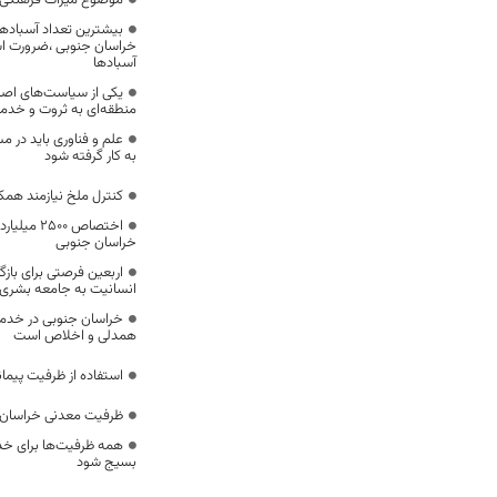
موضوع میراث فرهنگی،
بیشترین تعداد آسبادها
خراسان جنوبی ،ضرورت است
آسبادها
یکی از سیاست‌های اصل
منطقه‌ای به ثروت و خد
علم و فناوری باید در م
به کار گرفته شود
کنترل ملخ نیازمند همک
اختصاص 500
خراسان جنوبی
اربعین فرصتی برای با
انسانیت به جامعه بشری
خراسان جنوبی در خدمت‌
همدلی و اخلاص است
استفاده از ظرفیت پیمان
ظرفیت معدنی خراسان 
همه ظرفیت‌ها برای خدم
بسیج شود