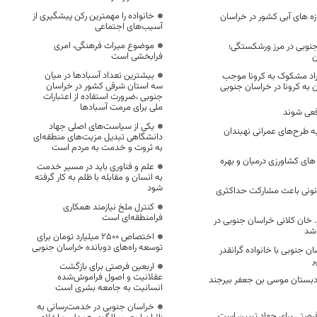
خانواده را مهمترین رکن پیشگیری از
ه های آبی کشور در خراسان
آسیب‌های اجتماعی
موضوع میراث فرهنگی، امری
جنوبی در مرز ورشکستگی؛
فرابخشی است
ن
بیشترین تعداد آسبادها در میان
راد مشکوک به کرونا موجب
سه استان شرقی کشور در خراسان
ن به کرونا در خراسان جنوبی
جنوبی ،ضرورت استفاده از اعتبارات
ملی برای مرمت آسبادها
قعی شوند
یکی از سیاست‌های اصلی جهاد
ن به طرح‌های عمرانی نهبندان
دانشگاهی تبدیل مزیت‌های منطقه‌ای
به ثروت و خدمت به مردم است
ه های کشاورزی درمیان و بهره
علم و فناوری باید در مسیر خدمت
به انسان و مقابله با ظلم به کار گرفته
شود
انونی باعث مشارکت حداکثری
کنترل ملخ نیازمند همکاری
فرامنطقه‌ای است
خان کلانی خراسان جنوبی در
 شد
اختصاص 2500 میلیارد تومان برای
توسعه راه‌های دوبانده خراسان جنوبی
ان جنوبی با خانواده گرانقدر
ر
اربعین فرصتی برای بازگشت
عقلانیت و اصول فراموش‌شده
دبستان موسی بن جعفر بیرجند
انسانیت به جامعه بشری است
خراسان جنوبی در خدمت‌رسانی به
 فرصتی برای جهاد تبیین است