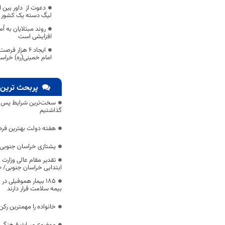
دعوت از داور بین 
لیگ دسته یک کشور
روند مبتلایان به ا
افزایشی است
ایجاد ۶ هزار
امام خمینی(ره) خراسا
پربحث ترین 
سخت‌ترین شرایط پس از 
گذاشتیم
هفته دولت بهترین فرص
یشتازی خراسان جنوبی د
تقدیر مقام عالی وزارت
ابتدایی خراسان جنوبی/ ۴۶۰۰ دانش‌آموز زیر چتر «طرح حامی»
۱۸۵ بیمار هموفیلی
بیمه سلامت قرار دارند
خانواده را مهمترین رک