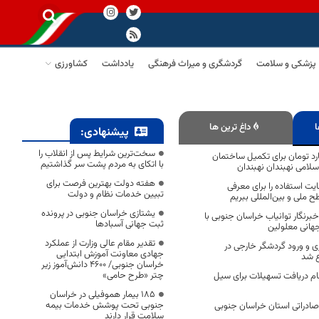
پزشکی و سلامت
گردشگری و میراث فرهنگی
یادداشت
کشاورزی
ا
داغ ترین ها
پیشنهادی:
سخت‌ترین شرایط پس از انقلاب را
د تومان برای تکمیل ساختمان
با اتکای به مردم پشت سر گذاشتیم
اسلامی نهبندان نهبندان
هفته دولت بهترین فرصت برای
یت استفاده را برای معرفی
تبیین خدمات نظام و دولت
 ملی و بین‌المللی ببریم
یشتازی خراسان جنوبی در پرونده
خبرنگار توانیاب خراسان جنوبی با
ثبت جهانی آسبادها
 جهانی معلولین
تقدیر مقام عالی وزارت از عملکرد
 و ورود گردشگر خارجی در
جهادی معاونت آموزش ابتدایی
ع شد
خراسان جنوبی/ ۴۶۰۰ دانش‌آموز زیر
چتر «طرح حامی»
ام دریافت تسهیلات برای سیل
۱۸۵ بیمار هموفیلی در خراسان
جنوبی تحت پوشش خدمات بیمه
ادراتی استان خراسان جنوبی
سلامت قرار دارند