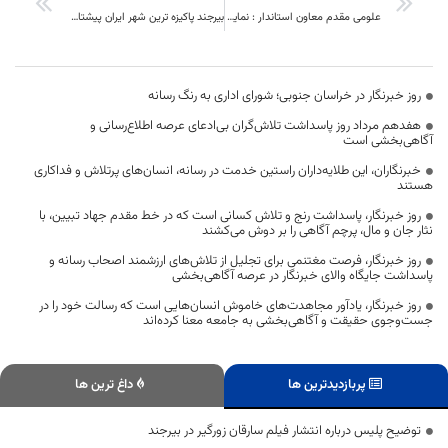
علومی مقدم معاون استاندار : نمایشگاه نوروزگاه ایران در مشهد پتانسیل خوب معرفی توانمندی های استان در حوزه گردشگری وصنایع دستی
بیرجند پاکیزه ترین شهر ایران پیشتاز در کاشت لاله ،کاشت 14000 پیاز گل لاله در سطح شهر
روز خبرنگار در خراسان جنوبی؛ شورای اداری به رنگ رسانه
هفدهم مرداد روز پاسداشت تلاش‌گران بی‌ادعای عرصه اطلاع‌رسانی و
آگاهی‌بخشی است
خبرنگاران، این طلایه‌داران راستین خدمت در رسانه، انسان‌های پرتلاش و فداکاری
هستند
روز خبرنگار، پاسداشت رنج و تلاش کسانی است که در خط مقدم جهاد تبیین، با
نثار جان و مال، پرچم آگاهی را بر دوش می‌کشند
روز خبرنگار، فرصت مغتنمی برای تجلیل از تلاش‌های ارزشمند اصحاب رسانه و
پاسداشت جایگاه والای خبرنگار در عرصه آگاهی‌بخشی
روز خبرنگار، یادآور مجاهدت‌های خاموش انسان‌هایی است که رسالت خود را در
جست‌وجوی حقیقت و آگاهی‌بخشی به جامعه معنا کرده‌اند
پربازدیدترین ها
داغ ترین ها
توضیح پلیس درباره انتشار فیلم سارقان زورگیر در بیرجند