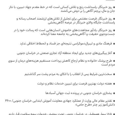
روز خبرنگار، پاسداشت رنج و تلاش کسانی است که در خط مقدم جهاد تبیین، با نثار
جان و مال، پرچم آگاهی را بر دوش می‌کشند
روز خبرنگار، فرصت مغتنمی برای تجلیل از تلاش‌های ارزشمند اصحاب رسانه و
پاسداشت جایگاه والای خبرنگار در عرصه آگاهی‌بخشی
روز خبرنگار، یادآور مجاهدت‌های خاموش انسان‌هایی است که رسالت خود را در
جست‌وجوی حقیقت و آگاهی‌بخشی به جامعه معنا کرده‌اند
فرهنگ مادی و لیبرال‌دموکراسی نتیجه‌ای جز فساد و انحطاط اخلاقی ندارد
آغاز پیگیری‌های جدید برای ایجاد منطقه آزاد تجاری صنعتی در خراسان جنوبی
طرح پزشک خانواده و نظام ارجاع کاهش پرداخت مستقیم هزینه‌های درمان از سوی
مردم است
سخت‌ترین شرایط پس از انقلاب را با اتکای به مردم پشت سر گذاشتیم
هفته دولت بهترین فرصت برای تبیین خدمات نظام و دولت
یشتازی خراسان جنوبی در پرونده ثبت جهانی آسبادها
تقدیر مقام عالی وزارت از عملکرد جهادی معاونت آموزش ابتدایی خراسان جنوبی/ ۴۶۰۰
دانش‌آموز زیر چتر «طرح حامی»
۱۸۵ بیمار هموفیلی در خراسان جنوبی تحت پوشش خدمات بیمه سلامت قرار دارند