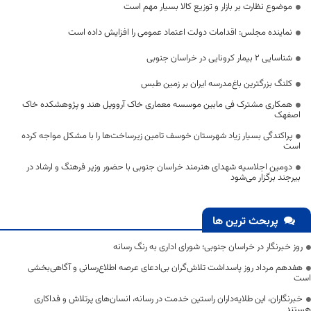
موضوع نظارت بر بازار و توزیع کالا بسیار مهم است
نماینده مجلس: اقدامات دولت اعتماد عمومی را افزایش داده است
شناسایی ۲ بیمار کرونایی در خراسان جنوبی
کلنگ بزرگترین باغ‌مدرسه ایران بر زمین طبس
همکاری مشترک فی مابین موسسه معماری خاک آروویل هند و پژوهشکده خاک
اصفهک
پراکندگی بسیار زیاد شهرستان خوسف تامین زیرساخت‌ها را با مشکل مواجه کرده
است
دومین اجلاسیه شهدای هنرمند خراسان جنوبی با حضور وزیر فرهنگ و ارشاد در
بیرجند برگزار می‌شود
پربحث ترین ها
روز خبرنگار در خراسان جنوبی؛ شورای اداری به رنگ رسانه
هفدهم مرداد روز پاسداشت تلاش‌گران بی‌ادعای عرصه اطلاع‌رسانی و آگاهی‌بخشی
است
خبرنگاران، این طلایه‌داران راستین خدمت در رسانه، انسان‌های پرتلاش و فداکاری
هستند