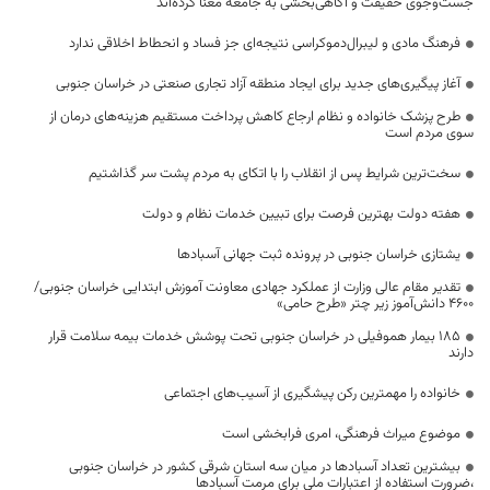
جست‌وجوی حقیقت و آگاهی‌بخشی به جامعه معنا کرده‌اند
فرهنگ مادی و لیبرال‌دموکراسی نتیجه‌ای جز فساد و انحطاط اخلاقی ندارد
آغاز پیگیری‌های جدید برای ایجاد منطقه آزاد تجاری صنعتی در خراسان جنوبی
طرح پزشک خانواده و نظام ارجاع کاهش پرداخت مستقیم هزینه‌های درمان از
سوی مردم است
سخت‌ترین شرایط پس از انقلاب را با اتکای به مردم پشت سر گذاشتیم
هفته دولت بهترین فرصت برای تبیین خدمات نظام و دولت
یشتازی خراسان جنوبی در پرونده ثبت جهانی آسبادها
تقدیر مقام عالی وزارت از عملکرد جهادی معاونت آموزش ابتدایی خراسان جنوبی/
۴۶۰۰ دانش‌آموز زیر چتر «طرح حامی»
۱۸۵ بیمار هموفیلی در خراسان جنوبی تحت پوشش خدمات بیمه سلامت قرار
دارند
خانواده را مهمترین رکن پیشگیری از آسیب‌های اجتماعی
موضوع میراث فرهنگی، امری فرابخشی است
بیشترین تعداد آسبادها در میان سه استان شرقی کشور در خراسان جنوبی
،ضرورت استفاده از اعتبارات ملی برای مرمت آسبادها