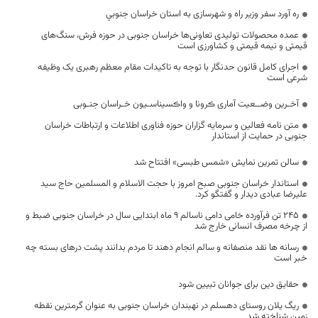
ره آورد سفر وزیر راه و شهرسازی به استان خراسان جنوبي
عمده محصولات تولیدی تعاونی‌ها خراسان جنوبی در حوزه فرش، سنگ‌های
قیمتی و نیمه قیمتی و کشاورزی است
اجرای کامل قانون حدنگار با توجه به تاکیدات مقام معظم رهبری یک وظیفه
شرعی است
آخـرین وضــعیت آماری ڪرونا و واڪسیناسـیون خـراسان جنـوبی
متن نامه فعالین و سرمایه گزاران حوزه فناوری اطلاعات و ارتباطات خراسان
جنوبی در حمایت از استاندار
سالن تمرین نمایش «شمس طبسی» افتتاح شد
استاندار خراسان جنوبی صبح امروز با حجت الاسلام و المسلمین حاج سید
علیرضا عبادی دیدار و گفتگو کرد.
۲۴۵ تن فرآورده خامی دامی ناسالم ۹ ماه ابتدایی سال در خراسان جنوبی ضبط و
از چرخه مصرف انسانی خارج شد
رسانه ها نقد منصفانه و سالم انجام دهند تا مردم بدانند پشت درهای بسته چه
خبر است
حقایق دین برای جوانان تبیین شود
ریگ یلان روستای دهسلم در نهبندان خراسان جنوبی به عنوان گرمترین نقطه
زمین شناخته شد