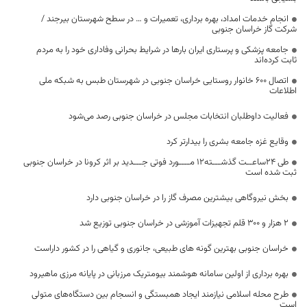
انجام خدمات امداد، بهره برداری، تعمیرات و … در سطح شهرستان بیرجند /
شرکت گاز خراسان جنوبی
جامعه پزشکی و پرستاری ایران بارها در شرایط بحرانی وفاداری خود را به مردم
ثابت کرده‌اند
اتصال ۶۰۰ خانوار روستایی خراسان جنوبی در شهرستان طبس به شبکه ملی
اطلاعات
فعالیت داوطلبان انتخابات مجلس در خراسان جنوبی رصد می‌شود
وقایع غزه جامعه بشری را بیدارتر کرد
طی 24ساعــت گذشـــته12 مــــورد فوتی جـــدید بر اثر کرونا در خراسان جنوبی
ثبت شده است
بخش نیروگاهی بیشترین مصرف گاز را در خراسان جنوبی دارد
۲ هزار و ۳۰۰ قلم تجهیزات آموزشی در خراسان جنوبی توزیع شد
خراسان جنوبی بهترین گونه های طبیعی، جانوری و گیاهی را در کشور داراست
بهره برداری از اولین سامانه هوشمند بیومتریک مرزبانی در پایانه مرزی ماهیرود
طرح محله اسلامی نیازمند ایجاد همبستگی و انسجام بین دستگاه‌های متولی
است