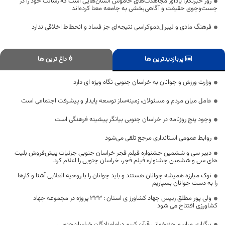
روز خبرنگار، یادآور مجاهدت‌های خاموش انسان‌هایی است که رسالت خود را در
جست‌وجوی حقیقت و آگاهی‌بخشی به جامعه معنا کرده‌اند
فرهنگ مادی و لیبرال‌دموکراسی نتیجه‌ای جز فساد و انحطاط اخلاقی ندارد
پربازدیدترین ها
داغ ترین ها
وزارت ورزش و جوانان به خراسان جنوبی نگاه ویژه ای دارد
عامل میان مردم و مسئولان، زمینه‌ساز توسعه پایدار و پیشرفت اجتماعی است
وجود پنج روزنامه در خراسان جنوبی بیانگر پیشینه فرهنگی است
روابط عمومی استانداری مرجع تلقی می‌شود
دبیر سی و ششمین جشنواره فیلم فجر خراسان جنوبی جزئیات پیش‌فروش بلیت
های سی و ششمین جشنواره فیلم فجر، خراسان جنوبی را اعلام کرد.
نوک مبارزه همیشه جوانان هستند و باید جوانان را با روحیه انقلابی آشنا و کارها
را به دست جوانان بسپاریم
ولی پور مطلق رییس جهاد کشاورز ی استان : ٣٣٣ پروژه در مجموعه جهاد
کشاورزی افتتاح می شود
برگزاری مراسم جزء‌خوانی قرآن کریم درامامزادگان خراسان‌جنوبی