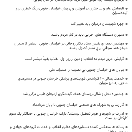
نارضایتی عام و ساختاری در آموزش و پرورش خراسان جنوبی؛ زنگ خطری برای
آینده‌سازان
چهره شهرستان درمیان باید تغییر کند
مدیران دستگاه های اجرایی باید در کنار مردم باشند
مهندس دیمه ور رئيس ستاد دکتر روحانی در خراسان جنوبی : بعضي از مديران
ميخواهند مرداني براي تمام فصول باشند
گرایش امروز مردم به انقلاب و دین از روز اول انقلاب یقیناً بیشتر است
بیابان های خراسان جنوبی بي نصيب از اعتبارات ملی
خدمت رسانی ۲۰ کارشناس فوریت‌های پزشکی خراسان جنوبی در مسیر‌های
منتهی به مرز مهران
جشنوراه نخل و شالی روستای هدف گردشگری ازمیغان طبس برگزار شد
گاز رسانی به شهرک های صنعتی خراسان جنوبی تا پایان مردادماه
ادارات در شهرهای قرمز تعطیل نیستند/ادارات خراسان جنوبی با حداکثر یک سوم
کارکنان باز است
رسانه ها منعکس کننده دستاوردهای عظیم انقلاب و خدمات گروه‌های جهادی و
بسیجی باشند