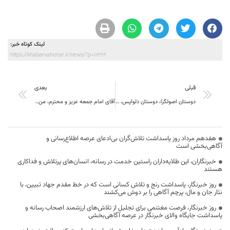
لینک کوتاه خبر:
https://khabarvahonar.ir/news/?p=11444
قبلی
بعدی
دوستان اصولگرا، دوستان دلواپس، کلاه خود رو قاضی کنید!!
آقای امام جمعه عزیز و محترم، من هم مسلمانم و ایرانی و دلم می‌تپد برای این آب و خاک
هفدهم مرداد روز پاسداشت تلاش‌گران بی‌ادعای عرصه اطلاع‌رسانی و
آگاهی‌بخشی است
خبرنگاران، این طلایه‌داران راستین خدمت در رسانه، انسان‌های پرتلاش و فداکاری
هستند
روز خبرنگار، پاسداشت رنج و تلاش کسانی است که در خط مقدم جهاد تبیین، با
نثار جان و مال، پرچم آگاهی را بر دوش می‌کشند
روز خبرنگار، فرصت مغتنمی برای تجلیل از تلاش‌های ارزشمند اصحاب رسانه و
پاسداشت جایگاه والای خبرنگار در عرصه آگاهی‌بخشی