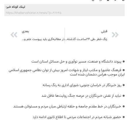
لینک کوتاه خبر:
https://khabarvahonar.ir/news/?p=46645
قبلی
بعدی
زنگ خطر ،طی ۲۴ساعــت گذشته، ســـه مـــورد فوتی جـــدید بر اثر کرونا ویروس در خراسان جنوبی
در مطالبه‌گری باید پیوست علم و نخبگان و پیوست رسانه رعایت شود
پیوند دانشگاه و صنعت، مسیر نوآوری و حل مسائل استان است
فرهنگ عاشورا و مکتب ایثار و شهادت امروز بیش از توان نظامی جمهوری اسلامی
ایران موجب هراس دشمنان شده است
روز خبرنگار در خراسان جنوبی؛ شورای اداری به رنگ رسانه
نباید از نقش خبرنگاران در عرصه جنگ روایت‌ها غافل شد
خبرنگاران در خط مقدم جامعه و حلقه ارتباطی میان مردم و مسئولان هستند
حضور شبانه مردم در اجتماعات مردمی تا اطلاع ثانوی ادامه دارد