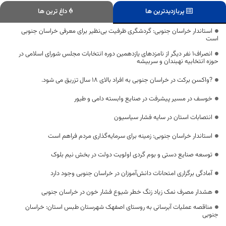
پربازدیدترین ها
داغ ترین ها
استاندار خراسان جنوبی: گردشگری ظرفیت بی‌نظیر برای معرفی خراسان جنوبی
است
انصراف١ نفر دیگر از نامزدهای یازدهمین دوره انتخابات مجلس شورای اسلامی در
حوزه انتخابیه نهبندان و سربیشه
?واکسن برکت در خراسان جنوبی به افراد بالای ۱۸ سال تزریق می شود.
خوسف در مسیر پیشرفت در صنایع وابسته دامی و طیور
انتصابات استان در سایه فشار سیاسیون
استاندار خراسان جنوبی: زمینه برای سرمایه‌گذاری مردم فراهم است
توسعه صنایع دستی و بوم گردی اولویت دولت در بخش نیم بلوک
آمادگی برگزاری امتحانات دانش‌آموزان در خراسان جنوبی وجود دارد
هشدار مصرف نمک زیاد زنگ خطر شیوع فشار خون در خراسان جنوبی
مناقصه عملیات آبرسانی به روستای اصفهک شهرستان طبس استان: خراسان
جنوبی