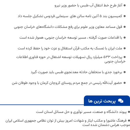
آغاز طرح خط انتقال آب طبس با حضور وزیر نیرو
کمیسیون بند 5 آئین نامه سالن های سینمایی فردوس تشکیل جلسه داد
قول مساعد معاون وزیر علوم برای رفع مشکلات دانشگاه‌های خراسان جنوبی
با اقدامات صورت گرفته ، مسیر توسعه خراسان جنوبی، هموار شده است
ملت ایران با تمسک به مکتب قرآن استقلال و عزت خود را حفظ کرده است
پرداخت ۵۳۳ میلیارد ریال تسهیلات توسعه اشتغال در حوزه فناوری اطلاعات
خراسان جنوبی
برخورد جدی با متخلفان حادثه معدنجوی طبس باید صوررت گیرد
حضور آیت‌الله رئیسی در جمع مردم روستای کروچان کرمان با وجود طوفان شن
پربحث ترین ها
پیوند دانشگاه و صنعت، مسیر نوآوری و حل مسائل استان است
فرهنگ عاشورا و مکتب ایثار و شهادت امروز بیش از توان نظامی جمهوری اسلامی ایران
موجب هراس دشمنان شده است