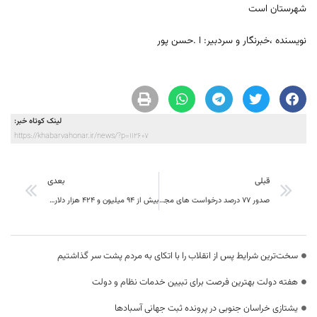
شهرستان است
نویسنده ،خبرنگار و سردبیر: ا .حسن پور
لینک کوتاه خبر:
https://khabarvahonar.ir/news/?p=112607
قبلی
بعدی
صدور ۷۷ درصد درخواست های مجوزکسب‌وکار در خراسان جنوبی
بیش از ۹۴ میلیون و ۴۲۴ هزار دلار کالا به وزن ۵۲۵ هزار تن از گمرکات خراسان جنوبی صادر شد
سخت‌ترین شرایط پس از انقلاب را با اتکای به مردم پشت سر گذاشتیم
هفته دولت بهترین فرصت برای تبیین خدمات نظام و دولت
یشتازی خراسان جنوبی در پرونده ثبت جهانی آسبادها