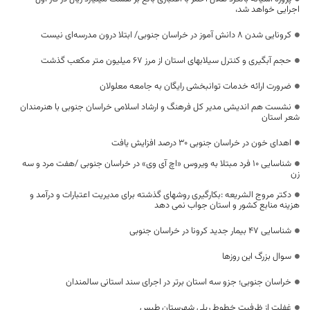
اجرایی خواهد شد،
کرونایی شدن ۸ دانش آموز در خراسان جنوبی/ ابتلا درون مدرسه‌ای نیست
حجم آبگیری و کنترل سیلابهای استان از مرز ۶۷ میلیون متر مکعب گذشت
ضرورت ارائه خدمات توانبخشی رایگان به جامعه معلولان
نشست هم اندیشی مدیر کل فرهنگ و ارشاد اسلامی خراسان جنوبی با هنرمندان
شعر استان
اهدای خون در خراسان جنوبی ۳۰ درصد افزایش یافت
شناسایی ۱۰ فرد مبتلا به ویروس «اچ آی وی» در خراسان جنوبی /هفت مرد و سه
زن
دکتر مروج الشریعه :بکارگیری روشهای گذشته برای مدیریت اعتبارات و درآمد و
هزینه منابع کشور و استان جواب نمی دهد
شناسایی 47 بیمار جدید کرونا در خراسان جنوبی
سوال بزرگ این روزها
خراسان جنوبی؛ جزو سه استان برتر در اجرای سند استانی سالمندان
غفلت از ظرفیت خطوط ریلی شهرستان طبس