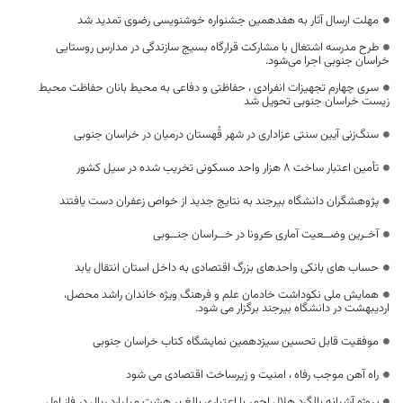
مهلت ارسال آثار به هفدهمین جشنواره خوشنویسی رضوی تمدید شد
طرح مدرسه اشتغال با مشارکت قرارگاه بسیج سازندگی در مدارس روستایی
خراسان جنوبی اجرا می‌شود.
سری چهارم تجهیزات انفرادی ، حفاظتی و دفاعی به محیط بانان حفاظت محیط
زیست خراسان جنوبی تحویل شد
سنگ‌زنی آیین سنتی عزاداری در شهر قُهستان درمیان در خراسان جنوبی
تأمین اعتبار ساخت 8 هزار واحد مسکونی تخریب شده در سیل کشور
پژوهشگران دانشگاه بیرجند به نتایج جدید از خواص زعفران دست یافتند
آخـرین وضــعیت آماری ڪرونا در خــراسان جنــوبی
حساب های بانکی واحدهای بزرگ اقتصادی به داخل استان انتقال یابد
همایش ملی نکوداشت خادمان علم و فرهنگ ویژه خاندان راشد محصل،
اردیبهشت در دانشگاه بیرجند برگزار می شود.
موفقیت قابل تحسین سیزدهمین نمایشگاه کتاب خراسان جنوبی
راه آهن موجب رفاه ، امنیت و زیرساخت اقتصادی می شود
پروژه آشیانه بالگرد هلال احمر با اعتباری بالغ بر هشت میلیارد ریال در فاز اول