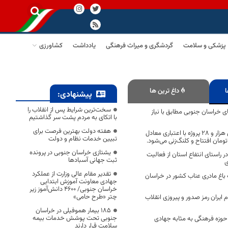
پزشکی و سلامت
گردشگری و میراث فرهنگی
یادداشت
کشاورزی
ا
داغ ترین ها
پیشنهادی:
سخت‌ترین شرایط پس از انقلاب را
ی خراسان جنوبی مطابق با نیاز
با اتکای به مردم پشت سر گذاشتیم
هفته دولت بهترین فرصت برای
در دهه فجر امسال هزار و ۲۸ پروژه با اعتباری معادل
تبیین خدمات نظام و دولت
یشتازی خراسان جنوبی در پرونده
 راستای انتفاع استان از فعالیت
ثبت جهانی آسبادها
ی
تقدیر مقام عالی وزارت از عملکرد
اغ مادری عناب کشور در خراسان
جهادی معاونت آموزش ابتدایی
خراسان جنوبی/ ۴۶۰۰ دانش‌آموز زیر
چتر «طرح حامی»
ایران رمز صدور و پیروزی انقلاب
۱۸۵ بیمار هموفیلی در خراسان
جنوبی تحت پوشش خدمات بیمه
حوزه فرهنگی به مثابه جهادی
سلامت قرار دارند