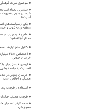
موضوع میراث فرهنگی،
بیشترین تعداد آسبادها
خراسان جنوبی ،ضرورت است
آسبادها
یکی از سیاست‌های اصل
منطقه‌ای به ثروت و خد
علم و فناوری باید در م
به کار گرفته شود
کنترل ملخ نیازمند همک
اختصاص 500
خراسان جنوبی
اربعین فرصتی برای با
انسانیت به جامعه بشری
خراسان جنوبی در خدمت‌
همدلی و اخلاص است
استفاده از ظرفیت پیمان
ظرفیت معدنی خراسان 
همه ظرفیت‌ها برای خدم
بسیج شود