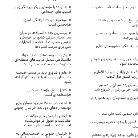
خانواده را مهمترین رکن پیشگیری از
ی عازم محل حادثه قطار مشهد-
آسیب‌های اجتماعی
موضوع میراث فرهنگی، امری
یلوگرم انواع مواد مخدرطی هفته
فرابخشی است
وبی
بیشترین تعداد آسبادها در میان
 مورد نیاز از معادن خراسان
سه استان شرقی کشور در خراسان
ی بیرجند
جنوبی ،ضرورت استفاده از اعتبارات
رونا به تفکیک شهرستان های
ملی برای مرمت آسبادها
یکی از سیاست‌های اصلی جهاد
ه یک جریان مستمر تبدیل شود و
دانشگاهی تبدیل مزیت‌های منطقه‌ای
نجانده شود
به ثروت و خدمت به مردم است
ای بزرگ حاجی‌آباد و امیرآباد اقماری
علم و فناوری باید در مسیر خدمت
وزارت کشور قرار گرفت
به انسان و مقابله با ظلم به کار گرفته
شود
سیل زده استان با دستور
لیات اجرایی رفع آن شروع شد
کنترل ملخ نیازمند همکاری
فرامنطقه‌ای است
دیران و مسئولان باید همواره در
اختصاص 2500 میلیارد تومان برای
توسعه راه‌های دوبانده خراسان جنوبی
ان جنوبی ثبت ملی شد
اربعین فرصتی برای بازگشت
عقلانیت و اصول فراموش‌شده
 کشور با وجود تحریم پیشرفت
انسانیت به جامعه بشری است
ست
خراسان جنوبی در خدمت‌رسانی به
وحانی: توجه ویژه رهبر معظم