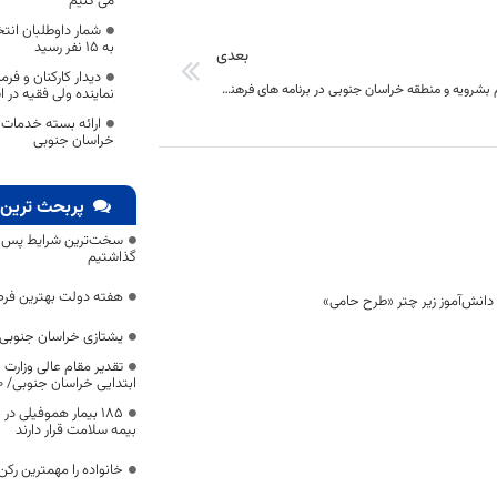
می کنیم
شمار داوطلبان انت
به ۱۵ نفر رسید
بعدی
دیدار کارکنان و فر
مشارکت مردم بشرویه و منطقه خراسان جنوبی در برنامه های فرهنگی و هنری، کم نظیر است
نماینده ولی فقیه در 
ارائه بسته خدمات 
خراسان جنوبی
پربحث ترین 
سخت‌ترین شرایط پس از 
گذاشتیم
هفته دولت بهترین فرص
یشتازی خراسان جنوبی د
تقدیر مقام عالی وزارت
ابتدایی خراسان جنوبی/ ۴۶۰۰ دانش‌آموز زیر چتر «طرح حامی»
۱۸۵ بیمار هموفیلی
بیمه سلامت قرار دارند
خانواده را مهمترین رک