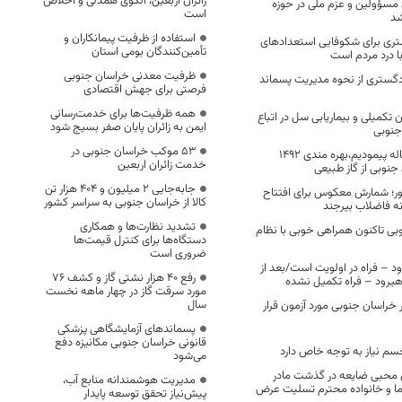
زائران اربعین، الگوی همدلی و اخلاص
مسؤولین و عزم ملی در حوزه
است
شد
استفاده از ظرفیت پیمانکاران و
تری برای شکوفایی استعدادهای
تأمین‌کنندگان بومی استان
ا درد مردم است
ظرفیت معدنی خراسان جنوبی
دگستری از نحوه مدیریت پسماند
فرصتی برای جهش اقتصادی
همه ظرفیت‌ها برای خدمت‌رسانی
تکمیلی و بیماریابی سل در اتباع
ایمن به زائران پایان صفر بسیج شود
 جنوبی
53 موکب خراسان جنوبی در
راه ده ساله را دو ساله پیمودیم،بهره مندی 1492
خدمت زائران اربعین
نوبی از گاز طبیعی
جابه‌جایی 2 میلیون و 404 هزار تن
ر؛ شمارش معکوس برای افتتاح
کالا از خراسان جنوبی به سراسر کشور
ه فاضلاب بیرجند
تشدید نظارت‌ها و همکاری
ی تاکنون همراهی‌ خوبی با نظام
دستگاه‌ها برای کنترل قیمت‌ها
ضروری است
د – فراه در اولویت است/بعد از
رفع 40 هزار نشتی گاز و کشف 76
مورد سرقت گاز در چهار ماهه نخست
سال
ر خراسان جنوبی مورد آزمون قرار
پسماندهای آزمایشگاهی پزشکی
قانونی خراسان جنوبی مکانیزه دفع
 جسم نیاز به توجه خاص دارد
می‌شود
محبی ضایعه در گذشت مادر
مدیریت هوشمندانه منابع آب،
ما و خانواده محترم تسلیت عرض
پیش‌نیاز تحقق توسعه پایدار