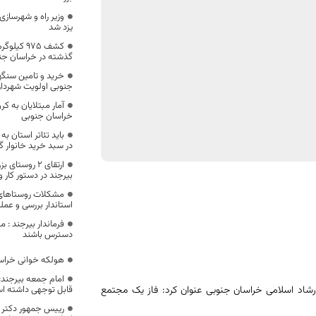
وزیر راه و شهرساز
یزد شد
کشف 975 ک
گذشته در خراسان جن
خرید و تامین سنگها
جنوبی اولویت شهردار
آمار مبتلایان به ک
خراسان جنوبی
باید تئاتر استان ب
در سبد خرید خانوار گ
ارتقای ۲ روست
بیرجند در دستور کار 
مشکلات روستاهای 
استاندار بررسی و عم
فرماندار بیرجند : م
دسترس باشند
هولکه خوانی خراس
امام جمعه بیرجند:
رشاد اسلامی خراسان جنوبی عنوان کرد: فاز یک مجتمع
قابل توجهی داشته ا
رییس جمهور دکتر ر