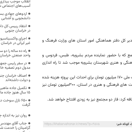
انقلاب موجب بیداری 
آسیب‌های اجتماعی 
اردوهای جهادی بس
دانشجویی و آشنایی ب
انتقاد رییس کل دا
در خراسان جنوبی
اجرای واکسیناسیون 
دیر کل دفتر هماهنگی امور استان های وزارت فرهنگ و
غیر ایرانی در خراسان
، در مراسم افتتاحیه این مجتمع که با حضور نماینده مردم بشرویه، طبس، فردوس و
واحد صنعتی خراسان ج
رهنگی و هنری شهرستان بشرویه موجب شد تا راه اندازی
در سفر رئیس جمهو
مدول دوم تصفیه خان
اصناف خراسان جنوب
وی با بیان این که تا کنون از محل اعتبارات استانی 655میلیون و از محل اعتبارات ملی 170 میلیون تومان برای احداث این پروژه هزینه شده
و دولت داشته‌اند
است، خاطرنشان کرد: پیرو توجه ویژه استاندار خراسان جنوبی به توسعه زیرساخت های فرهنگی و هنری در استان، 300میلیون تومان نیز
تکمیل جاده ماهیرو
۱۵ سال هنوز جاده ماهیرود – فراه تکمیل نشده
۶۵۰ نازل سوخت د
گرفت
روان نیز به اندازه
جناب آقای مهندس 
 کوتاه خبر:
https://khabarvahonar.ir/news/?p=45115
گرامیتان را خدمت ش