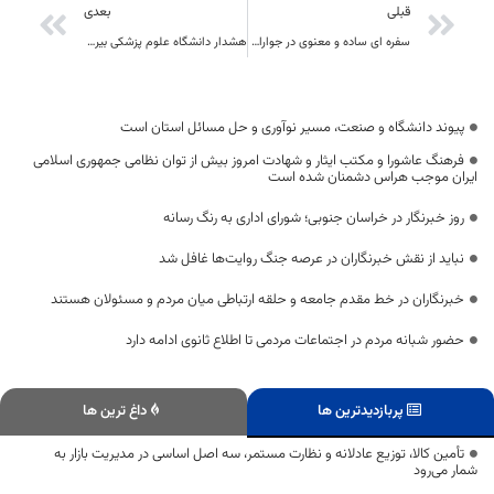
قبلی
بعدی
سفره ای ساده و معنوی در جوارامامزادگان و بقاع متبرکه در شبهای قدر
هشدار دانشگاه علوم پزشکی بیرجند در مورد گروه واکسیناسیون متقلب
پیوند دانشگاه و صنعت، مسیر نوآوری و حل مسائل استان است
فرهنگ عاشورا و مکتب ایثار و شهادت امروز بیش از توان نظامی جمهوری اسلامی
ایران موجب هراس دشمنان شده است
روز خبرنگار در خراسان جنوبی؛ شورای اداری به رنگ رسانه
نباید از نقش خبرنگاران در عرصه جنگ روایت‌ها غافل شد
خبرنگاران در خط مقدم جامعه و حلقه ارتباطی میان مردم و مسئولان هستند
حضور شبانه مردم در اجتماعات مردمی تا اطلاع ثانوی ادامه دارد
پربازدیدترین ها
داغ ترین ها
تأمین کالا، توزیع عادلانه و نظارت مستمر، سه اصل اساسی در مدیریت بازار به
شمار می‌رود