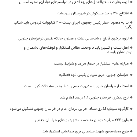
لزوم رعایت دستورالعمل‌های بهداشتی در مراسم‌های عزاداری محرم امسال
افتتاح ۳۱۰ واحد مسکونی در شهرستان سربیشه
بنا به مصوبه سفر رئیس جمهور، اجرای پست ۴۰۰ کیلوولت فردوس باید شتاب
بگیرد
لزوم برخورد قاطع و شناسایی علت و معلول حادثه طبس درخراسان جنوبی
اهل سنت و تشیع باید با وحدت مقابل استکبار و توطئه‌های دشمنان و
نوکرانشان بایستد
مبارزه علیه استکبار در حصار مرزها و شرایط نیست
خراسان جنوبی امروز میزبان رئیس قوه قضائیه
استاندار خراسان جنوبی: مدیریت بومی راه غلبه بر مشکلات کرونا است
نرخ بیکاری خراسان جنوبی ۴.۱ درصد اعلام شد
کارگروه سرمایه‌گذاری ستاد اجرایی فرمان امام در خراسان جنوبی تشکیل می‌شود
واریز ۲۴۴ میلیارد تومان به حساب شهرداری‌های خراسان جنوبی
طرح محله‌محور شهید سلیمانی برای بیماریابی استمرار یابد