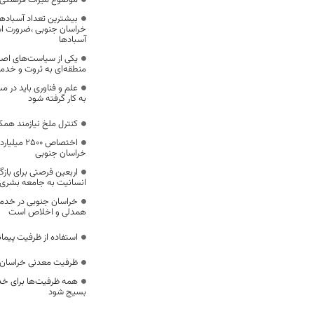
موضوع میراث فرهنگی،
بیشترین تعداد آسبادها
خراسان جنوبی ،ضرورت است
آسبادها
یکی از سیاست‌های اصل
منطقه‌ای به ثروت و خد
علم و فناوری باید در م
به کار گرفته شود
کنترل ملخ نیازمند همک
اختصاص 500
خراسان جنوبی
اربعین فرصتی برای با
انسانیت به جامعه بشری
خراسان جنوبی در خدمت‌
همدلی و اخلاص است
استفاده از ظرفیت پیمان
ظرفیت معدنی خراسان 
همه ظرفیت‌ها برای خدم
بسیج شود