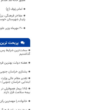
مجوز خانه مد اقدام ک
امام رئوف (ع)
مفاخر فرهنگی، بزر
پایدار شهرستان خو
20 مهرماه وزیر علوم به خراسان جنوبی سفر می‌کند
پربحث ترین 
سخت‌ترین شرایط پس از 
گذاشتیم
هفته دولت بهترین فرص
یشتازی خراسان جنوبی د
تقدیر مقام عالی وزارت
ابتدایی خراسان جنوبی/ ۴۶۰۰ دانش‌آموز زیر چتر «طرح حامی»
۱۸۵ بیمار هموفیلی
بیمه سلامت قرار دارند
خانواده را مهمترین رک