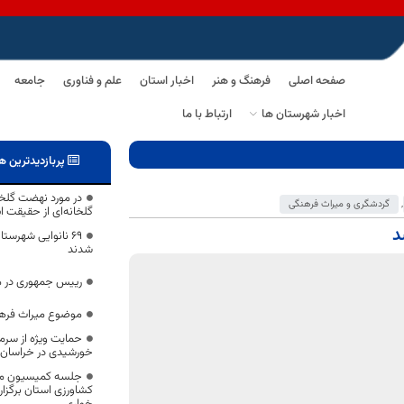
صفحه اصلی
فرهنگ و هنر
اخبار استان
علم و فناوری
جامعه
اخبار شهرستان ها
ارتباط با ما
پربازدیدترین ه
در مورد نهضت گلخا
,
گردشگری و میراث فرهنگی
گلخانه‌ای از حقیقت ا
د
۶۹ نانوایی شهرس
شدند
رییس جمهوری در م
موضوع میراث فرهن
حمایت ویژه از سرما
خورشیدی در خراسان 
کشاورزی استان برگزار