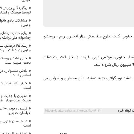
خواری
برگزیدگان پویش ف
توسط فرهنگ و ارشاد
مشارکت بالای بانو
جنوبی
برای حضور تورهای د
 جنوبی گفت :طرح مطالعاتی مزار انجیری روم ، روستای
جشنواره ملی زرشک بر
رشد ۴۵ درصدی
جنوبی در دولت سیزد
ان جنوبی، مرتضی عربی افزود: از محل اعتبارات تملک
خالی نشدن روستاها
بحث امنیت است
تلاش مسئولان، در ر
اسلامی است
 نقشه توپوگرافی، تهیه نقشه های معماری و اجرایی می
خطر ابتلا به دیابت 
است
مدیران با جدیت و
مسکن مددجويان اقدا
فرسو
 کوتاه خبر:
https://khabarvahonar.ir/news/?p=16222
خراسان جنوبی
در خراسان جنوبی ه
است
بعدی
تحقق عدالت فرهنگ