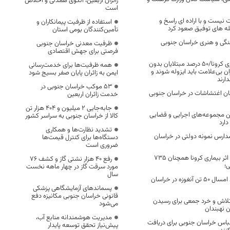
زائران اربعین، الگوی همدلی و اخلاص
است
یست و با اراده ای راسخ و
استفاده از ظرفیت پیمانکاران و
قله های توفیق صعود کرد
تأمین‌کنندگان بومی استان
گی و هنری خراسان جنوبی
ظرفیت معدنی خراسان جنوبی
فرصتی برای جهش اقتصادی
افزایشِ علائم بیماری کرونا/۵۰ درصد مبتلایان بدون
همه ظرفیت‌ها برای خدمت‌رسانی
 بی‌علامت باید ایزوله شوند و
ایمن به زائران پایان صفر بسیج شود
دارند
53 موکب خراسان جنوبی در
ومان اغتشاشات در خراسان جنوبی
خدمت زائران اربعین
جابه‌جایی 2 میلیون و 404 هزار تن
 مجموعه‌های اجرایی و قضایی
کالا از خراسان جنوبی به سراسر کشور
ارد
تشدید نظارت‌ها و همکاری
مدارس نمونه دولتی در خراسان
دستگاه‌ها برای کنترل قیمت‌ها
ضروری است
تعداد فوتی های در اثر بیماری کرونا همچنان 735
رفع 40 هزار نشتی گاز و کشف 76
ی؛
مورد سرقت گاز در چهار ماهه نخست
سال
پیش بینی می شود امسال 50 تن آنغوزه در خراسان
پسماندهای آزمایشگاهی پزشکی
قانونی خراسان جنوبی مکانیزه دفع
تلاش و خرد جمعی برای رسیدن
می‌شود
 نهبندان
مدیریت هوشمندانه منابع آب،
لباس خراسان جنوبی برای دریافت
پیش‌نیاز تحقق توسعه پایدار