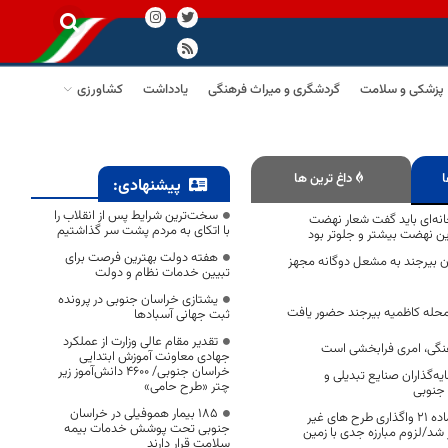
پزشکی و سلامت
گردشگری و میراث فرهنگی
یادداشت
کشاورزی
ا
داغ ترین ها
پیشنهادی:
سخت‌ترین شرایط پس از انقلاب را
نه‌ای باید گفت شعار نهضت
با اتکای به مردم پشت سر گذاشتیم
ین نهضت بیشتر و جلوتر بود
هفته دولت بهترین فرصت برای
تان بیرجند به مشعل دوگانه مجهز
تبیین خدمات نظام و دولت
یشتازی خراسان جنوبی در پرونده
حله کاظمیه بیرجند حضور یافت
ثبت جهانی آسبادها
تقدیر مقام عالی وزارت از عملکرد
گی، امری فرابخشی است
جهادی معاونت آموزش ابتدایی
خراسان جنوبی/ ۴۶۰۰ دانش‌آموز زیر
یه‌گذاران صنایع تبدیلی و
چتر «طرح حامی»
جنوبی
۱۸۵ بیمار هموفیلی در خراسان
جلسه کمیسیون ماده ۲۱ واگذاری طرح های غیر
جنوبی تحت پوشش خدمات بیمه
 شد/لزوم مبارزه جدی با زمین‌
سلامت قرار دارند