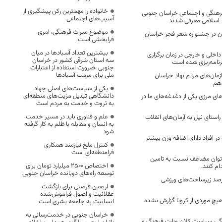
خانواده را مهمترین رکن پیشگیری از
رهنگی و اجتماعی خراسان جنوبی
آسیب‌های اجتماعی
 اسلامی معرفی شدند
موضوع میراث فرهنگی، امری
ان در جشنواره شعر فجر خراسان
فرابخشی است
بیشترین تعداد آسبادها در میان
اخلی و خارجی در زمان برگزاری
سه استان شرقی کشور در خراسان
نامه‌ریزی شده است
جنوبی ،ضرورت استفاده از اعتبارات
ملی برای مرمت آسبادها
 سازمان‌های مردم نهاد خراسان
هم
یکی از سیاست‌های اصلی جهاد
دانشگاهی تبدیل مزیت‌های منطقه‌ای
ی مرزی یکی از دغدغه‌های ما در
به ثروت و خدمت به مردم است
علم و فناوری باید در مسیر خدمت
استای نیل به آرمان‌های انقلاب
به انسان و مقابله با ظلم به کار گرفته
شود
در افراد دارای اضافه وزن بیشتر
کنترل ملخ نیازمند همکاری
فرامنطقه‌ای است
 توان مضاعف نسبت به تامین
اختصاص 2500 میلیارد تومان برای
م کنند.
توسعه راه‌های دوبانده خراسان جنوبی
ده بودن ۶۰ درصد زیرساخت‌های ورزشی
اربعین فرصتی برای بازگشت
عقلانیت و اصول فراموش‌شده
یچ موردی از کرونا گزارش نشده
انسانیت به جامعه بشری است
خراسان جنوبی در خدمت‌رسانی به
ی، سیاست کلان وزارت فرهنگ و