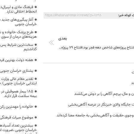
فرهنگ مادی و لیبرال‌د
انحطاط اخلاقی ندارد
 کوتاه خبر:
https://khabarvahonar.ir/news/?p=111298
آغاز پیگیری‌های جدید ب
خراسان جنوبی
طرح پزشک خانواده و 
هزینه‌های درمان از سوی
بعدی
سخت‌ترین شرایط پس از 
طبس، مرکز افتتاح پروژه‌های شاخص دهه فجر بود،افتتاح 79 پروژه با 2637 میلیارد تومان
گذاشتیم
هفته دولت بهترین فرص
یشتازی خراسان جنوبی د
ت
تقدیر مقام عالی وزارت
د
ابتدایی خراسان جنوبی/ ۴۶۰۰ دانش‌آموز زیر چتر «طرح حامی»
۱۸۵ بیمار هموفیلی
ن و مال، پرچم آگاهی را بر دوش می‌کشند
بیمه سلامت قرار دارند
 جایگاه والای خبرنگار در عرصه آگاهی‌بخشی
خانواده را مهمترین رک
وجوی حقیقت و آگاهی‌بخشی به جامعه معنا کرده‌اند
موضوع میراث فرهنگی،
بیشترین تعداد آسبادها
خراسان جنوبی ،ضرورت است