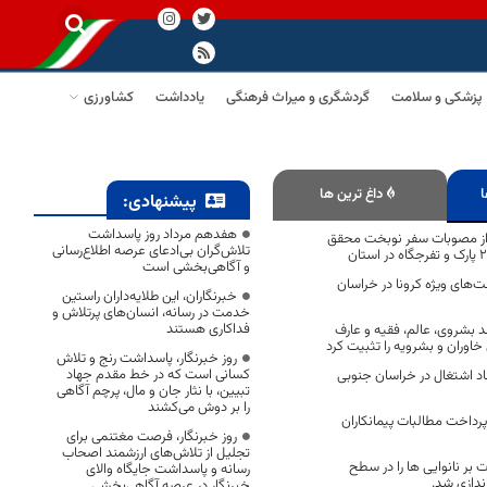
پزشکی و سلامت
گردشگری و میراث فرهنگی
یادداشت
کشاورزی
ا
داغ ترین ها
پیشنهادی:
هفدهم مرداد روز پاسداشت
ر از مصوبات سفر نوبخت محقق
تلاش‌گران بی‌ادعای عرصه اطلاع‌رسانی
و آگاهی‌بخشی است
صد تخت‌های ویژه کرونا در خراسان
خبرنگاران، این طلایه‌داران راستین
خدمت در رسانه، انسان‌های پرتلاش و
فداکاری هستند
د بشروی، عالم، فقیه و عارف
وران و بشرویه را تثبیت کرد
روز خبرنگار، پاسداشت رنج و تلاش
کسانی است که در خط مقدم جهاد
یجاد اشتغال در خراسان جنوبی
تبیین، با نثار جان و مال، پرچم آگاهی
را بر دوش می‌کشند
 پرداخت مطالبات پیمانکاران
روز خبرنگار، فرصت مغتنمی برای
تجلیل از تلاش‌های ارزشمند اصحاب
بر نانوایی ها را در سطح
رسانه و پاسداشت جایگاه والای
ندازی شد.
خبرنگار در عرصه آگاهی‌بخشی