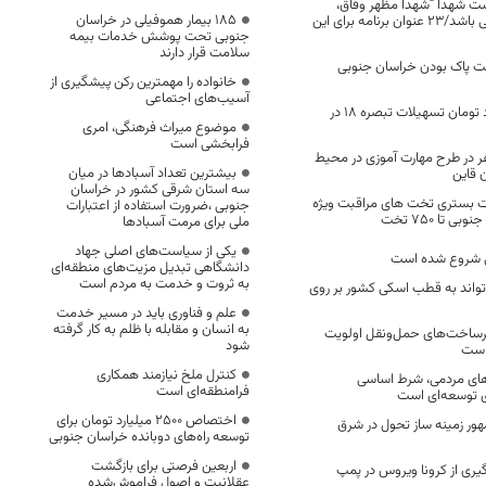
شت شهدا “شهدا مظهر وفاق،
۱۸۵ بیمار هموفیلی در خراسان
مقاومت و همدلی” می باشد/۲۳ عنوان برنامه برای این
جنوبی تحت پوشش خدمات بیمه
سلامت قرار دارند
 پاک بودن خراسان جنوبی
خانواده را مهمترین رکن پیشگیری از
آسیب‌های اجتماعی
پرداخت 960 میلیارد تومان تسهیلات تبصره 18 در
موضوع میراث فرهنگی، امری
فرابخشی است
رت آموزی 210 نفر در طرح مهارت آموزی در محیط
بیشترین تعداد آسبادها در میان
 قاین
سه استان شرقی کشور در خراسان
ت بستری تخت های مراقبت ویژه
جنوبی ،ضرورت استفاده از اعتبارات
 تا ۷۵۰ تخت
ملی برای مرمت آسبادها
یکی از سیاست‌های اصلی جهاد
نی شروع شده است
دانشگاهی تبدیل مزیت‌های منطقه‌ای
به ثروت و خدمت به مردم است
واند به قطب اسکی کشور بر روی
علم و فناوری باید در مسیر خدمت
به انسان و مقابله با ظلم به کار گرفته
یرساخت‌های حمل‌ونقل اولویت
شود
است
کنترل ملخ نیازمند همکاری
های مردمی، شرط اساسی
فرامنطقه‌ای است
ی توسعه‌ای است
اختصاص 2500 میلیارد تومان برای
هور زمینه ساز تحول در شرق
توسعه راه‌های دوبانده خراسان جنوبی
اربعین فرصتی برای بازگشت
ری از کرونا ویروس در پمپ
عقلانیت و اصول فراموش‌شده