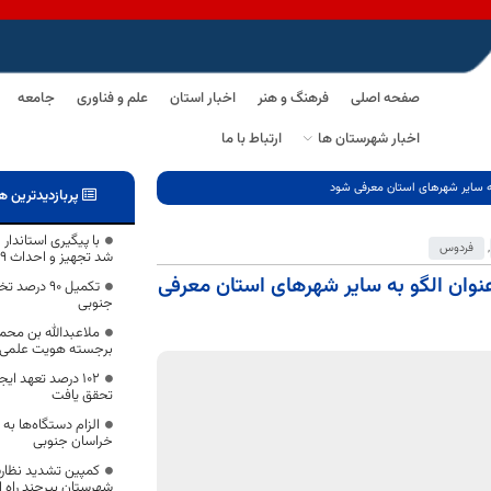
صفحه اصلی
فرهنگ و هنر
اخبار استان
علم و فناوری
جامعه
اخبار شهرستان ها
ارتباط با ما
به سایر شهرهای استان معرفی شود
پربازدیدترین ه
با پیگیری استاندا
,
فردوس
شد تجهیز و احداث ۲۹ پارک و تفرجگاه در استان
وان الگو به سایر شهرهای استان معرفی
تکمیل ۹۰ در
جنوبی
ملاعبدالله بن محم
برجسته هویت علمی خا
۱۰۲ درصد تعهد ا
تحقق یافت
الزام دستگاه‌ها به
خراسان جنوبی
کمپین تشدید نظارت 
شهرستان بیرجند راه ا