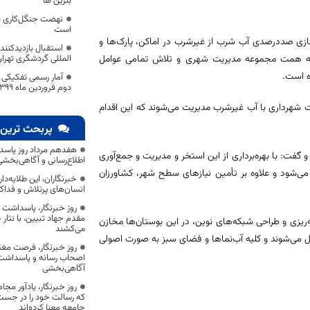
بنزین ها
نهضت جنگل‌کاری د
است
سازی صددرصدی آب شرب از غیرشرب در اماکن، پارک‌ها و
استقبال بازدیدکنند
 به همت مجموعه مدیریت شهری و تلاش تمامی عوامل
المللی گردشگری تهرا
ه است.
آمار رسمی تفکیکی 
دوم فروردین ماه 1399
ت شهرداری با آب غیرشرب مدیریت می‌شوند که این اقدام
پربحث ترین 
هفدهم مرداد روز پاسد
ت: با بهره‌برداری از این استخر و مدیریت و جمع‌آوری
اطلاع‌رسانی و آگاهی‌بخش
‌شود و علاوه بر تأمین نیازهای سطح شهر، کشاورزان
خبرنگاران، این طلایه‌د
انسان‌های پرتلاش و فداک
روز خبرنگار، پاسداشت
مقدم جهاد تبیین، با نثار
مه‌ریزی و طراحی شبکه‌های نوین، در این بوستان‌ها مخازن
می‌کشند
 می‌شوند و کلیه آب‌نماها و فضای سبز به صورت اصولی
روز خبرنگار، فرصت مغت
اصحاب رسانه و پاسداشت ج
آگاهی‌بخشی
روز خبرنگار، یادآور 
که رسالت خود را در جس
جامعه معنا کرده‌اند