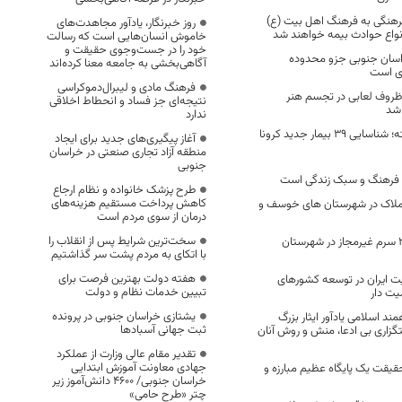
 فرهنگی به فرهنگ اهل بیت (ع)
روز خبرنگار، یادآور مجاهدت‌های
انواع حوادث بیمه خواهند شد
خاموش انسان‌هایی است که رسالت
خود را در جست‌وجوی حقیقت و
راسان جنوبی جزو محدوده
آگاهی‌بخشی به جامعه معنا کرده‌اند
ی است
فرهنگ مادی و لیبرال‌دموکراسی
ظروف لعابی در تجسم هنر
نتیجه‌ای جز فساد و انحطاط اخلاقی
 شد
ندارد
در 24 ساعت گذشته؛ شناسایی 39 بیمار جدید کرونا
آغاز پیگیری‌های جدید برای ایجاد
منطقه آزاد تجاری صنعتی در خراسان
جنوبی
فرهنگ و سبک زندگی است
طرح پزشک خانواده و نظام ارجاع
کاهش پرداخت مستقیم هزینه‌های
 املاک در شهرستان های خوسف و
درمان از سوی مردم است
سخت‌ترین شرایط پس از انقلاب را
کشف ۲ هزار و ۳۰۵ سرم غیرمجاز در شهرستان
با اتکای به مردم پشت سر گذاشتیم
هفته دولت بهترین فرصت برای
یت ایران در توسعه کشورهای
تبیین خدمات نظام و دولت
یت دار
یشتازی خراسان جنوبی در پرونده
ند اسلامی یادآور ایثار بزرگ
ثبت جهانی آسبادها
زاری بی ادعا، منش و روش آنان
تقدیر مقام عالی وزارت از عملکرد
جهادی معاونت آموزش ابتدایی
قیقت یک پایگاه عظیم مبارزه و
خراسان جنوبی/ ۴۶۰۰ دانش‌آموز زیر
چتر «طرح حامی»