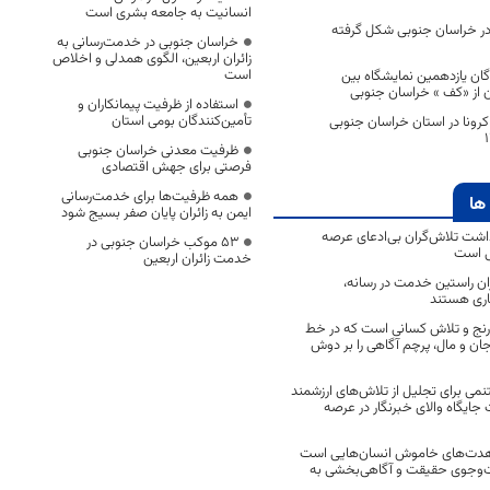
انسانیت به جامعه بشری است
ر خراسان جنوبی شکل گرفته
خراسان جنوبی در خدمت‌رسانی به
زائران اربعین، الگوی همدلی و اخلاص
است
گان یازدهمین نمایشگاه بین
ن از «کف » خراسان جنوبی
استفاده از ظرفیت پیمانکاران و
تأمین‌کنندگان بومی استان
کرونا در استان خراسان جنوبی
ظرفیت معدنی خراسان جنوبی
فرصتی برای جهش اقتصادی
همه ظرفیت‌ها برای خدمت‌رسانی
ها
ایمن به زائران پایان صفر بسیج شود
اشت تلاش‌گران بی‌ادعای عرصه
53 موکب خراسان جنوبی در
ی است
خدمت زائران اربعین
اران راستین خدمت در رسانه،
اری هستند
 رنج و تلاش کسانی است که در خط
 جان و مال، پرچم آگاهی را بر دوش
نمی برای تجلیل از تلاش‌های ارزشمند
ایگاه والای خبرنگار در عرصه
مجاهدت‌های خاموش انسان‌هایی است
ت‌وجوی حقیقت و آگاهی‌بخشی به