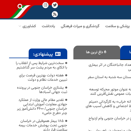
پزشکی و سلامت
گردشگری و میراث فرهنگی
یادداشت
کشاورزی
ا
داغ ترین ها
پیشنهادی:
سخت‌ترین شرایط پس از انقلاب را
داد جانباختگان در اثر بیماری
با اتکای به مردم پشت سر گذاشتیم
ی
هفته دولت بهترین فرصت برای
انستان سه شنبه به استان سفر
تبیین خدمات نظام و دولت
یشتازی خراسان جنوبی در پرونده
 به عنوان موتور محرکه توسعه
ثبت جهانی آسبادها
بات عمومی نقش‌آفرینی کنند
تقدیر مقام عالی وزارت از عملکرد
ه خراب» به کارگردانی «میثم
جهادی معاونت آموزش ابتدایی
اط اجتماعی و کاهش آسیب های
خراسان جنوبی/ ۴۶۰۰ دانش‌آموز زیر
چتر «طرح حامی»
زار زوج در خراسان جنوبی وام ازدواج
۱۸۵ بیمار هموفیلی در خراسان
جنوبی تحت پوشش خدمات بیمه
سلامت قرار دارند
ن و نوجوان در راهپیمایی روز