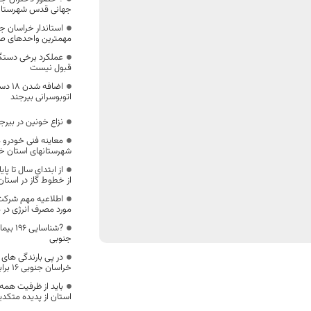
جهانی قدس شهرستان
استاندار خراسان جنو
مهمترین واحدهای ص
عملکرد برخی دستگا
قبول نیست
اضافه
اتوبوسرانی بیرجند
نزاع خونین در بیرج
معاینه فنی خودرو ه
شهرستانهای استان خ
از خطوط گاز در استا
اطلاعیه مهم شرکت 
مورد مصرف انرژی در 
?شناسا
جنوبی
در پی بارندگی های 
خراسان جنوبی 16 برابر شد
باید از ظرفیت همه
استان از پدیده متکدیا