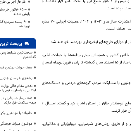
وی افزود: این سازه‌ها یک‌هزار و ۳۰۰ روستا با جمعیتی حدود ۳۳ هزار خانوار و بیش از ۲ هزار منبع آبی را تحت تاثیر قرار داده‌اند و
آغاز فاز اجرایی طر
خوسف بوده است.
۶۵۰۰ خانوار خر
پایش شدند
سرپرست اداره‌کل منابع طبیعی و آبخیزداری خراسان جنوبی تصریح کرد: از محل اعتبارات سال‌های ۱۴۰۳ و ۱۴۰۴، عملیات اجرایی ۷۰ سازه
۶۰ بسته سرمایه‌
تهیه شد
پربحث ترین 
سخت‌ترین شرایط پس از 
یط خاص کشور و همزمانی برخی برنامه‌ها با حوادث اخیر،
گذاشتیم
فعالیت‌های منابع طبیعی متوقف نشد و در قالب پویش «سرو ایران» و سایر برنامه‌ها، از ۱۵ اسفند سال گذشته تا پایان فروردین‌ماه امسال
هفته دولت بهترین فرص
یشتازی خراسان جنوبی د
ر و ۶۰۰ اصله نهال در ۱۲ شهرستان خراسان جنوبی با مشارکت مردم، گروه‌های مردمی و دستگاه‌های
تقدیر مقام عالی وزارت
ابتدایی خراسان جنوبی/ ۴۶۰۰ دانش‌آموز زیر چتر «طرح حامی»
۱۸۵ بیمار هموفیلی
بیمه سلامت قرار دارند
سرپرست اداره‌کل منابع طبیعی و آبخیزداری خراسان جنوبی همچنین به شیوع ملخ کوهاندار طاق در استان اشاره کرد و گفت: امسال ۶
خانواده را مهمترین رک
یر و از طریق روش‌های شیمیایی، بیولوژیکی و مکانیکی،
موضوع میراث فرهنگی،