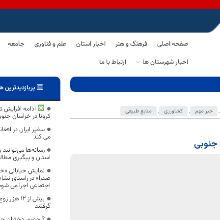
صفحه اصلی
فرهنگ و هنر
اخبار استان
علم و فناوری
جامعه
اخبار شهرستان ها
ارتباط با ما
پربازدیدترین ه
ادامه افزایش تع
,
خبر مهم
,
کشاورزی
,
منابع طبیعی
کرونا در خراسان جنوب
سفیر ایران در افغ
می کند
رسانه‌ها می‌توانند
استان و پیگیری مطال
نمایش خیابانی «خان
صدرا» در راستای نش
اجتماعی اجرا می شود
بیش از ۱۲ ه
گرفتند
? حضور دختران جوا