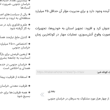
بیشترین تعداد آسبادها
خراسان جنوبی ،ضرورت است
آسبادها
کرباسچی گفت:‌ با توجه به تخم‌گذاری این آفت، احتمال طغیان مجدد آن در سال آینده وجود دارد و برای مدیریت مؤثر آن حداقل ۲۵ میلیارد
یکی از سیاست‌های اصل
منطقه‌ای به ثروت و خد
علم و فناوری باید در م
نوان کرد و افزود: تجهیز استان به خودروها، تجهیزات
به کار گرفته شود
رت وقوع آتش‌سوزی، عملیات مهار در کوتاه‌ترین زمان
کنترل ملخ نیازمند همک
اختصاص 500
خراسان جنوبی
اربعین فرصتی برای با
انسانیت به جامعه بشری
خراسان جنوبی در خدمت‌
همدلی و اخلاص است
 کوتاه خبر:
https://khabarvahonar.ir/news/?p=112557
استفاده از ظرفیت پیمان
ظرفیت معدنی خراسان 
بعدی
همه ظرفیت‌ها برای خدم
بسیج شود
ز چهار هزار مورد مشکوک به سرطان در خراسان جنوبی