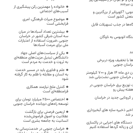
 بیرجند
خانواده را مهمترین رکن پیشگیری از
آسیب‌های اجتماعی
بی: ?کویرتایر از بزرگترین و
نعتی کشور است
موضوع میراث فرهنگی، امری
فرابخشی است
ه‌ها در جذب تسهیلات قابل
بیشترین تعداد آسبادها در میان
سه استان شرقی کشور در خراسان
 شدن 18 دستگاه اتوبوس به ناوگان
جنوبی ،ضرورت استفاده از اعتبارات
ملی برای مرمت آسبادها
ند
یکی از سیاست‌های اصلی جهاد
دانشگاهی تبدیل مزیت‌های منطقه‌ای
ا با تخفیف ویژه دربرخی
به ثروت و خدمت به مردم است
راسان جنوبی
علم و فناوری باید در مسیر خدمت
از ابتدای سال تا پایان دی ماه؛ 14 هزار و 700 کیلومتر
به انسان و مقابله با ظلم به کار گرفته
ن خراسان جنوبی نشت‌یابی شد
شود
توزیع برق خراسان جنوبی در
کنترل ملخ نیازمند همکاری
هفته پیش رو
فرامنطقه‌ای است
یی ۱۹۶ بیمار کرونایی جدید در خراسان
اختصاص 2500 میلیارد تومان برای
توسعه راه‌های دوبانده خراسان جنوبی
اخیر ذخیره سازه های آبخیزداری
اربعین فرصتی برای بازگشت
عقلانیت و اصول فراموش‌شده
انسانیت به جامعه بشری است
 دستگاه های اجرایی در پاکسازی
ن و زباله گردها استفاده کنیم
خراسان جنوبی در خدمت‌رسانی به