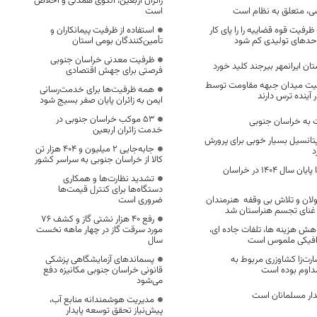
زائران اربعین، الگوی همدلی و اخلاص
سی، متعلق به نظام است
است
ظرفیت قوه قضاییه را را پای کار
استفاده از ظرفیت پیمانکاران و
احدهای تولیدی کم شود
تأمین‌کنندگان بومی استان
ظرفیت معدنی خراسان جنوبی
ن ایرانمهر بیرجند کلید خورد
فرصتی برای جهش اقتصادی
عیت میدان جبهه مقاومت توسط
همه ظرفیت‌ها برای خدمت‌رسانی
ر آینده ترس دارند
ایمن به زائران پایان صفر بسیج شود
53 موکب خراسان جنوبی در
کت به خراسان جنوبی
خدمت زائران اربعین
تانسیل بسیار خوبی برای پرورش
جابه‌جایی 2 میلیون و 404 هزار تن
د
کالا از خراسان جنوبی به سراسر کشور
۷۱ فضای آموزشی تا پایان سال ۱۴۰۴ در خراسان
تشدید نظارت‌ها و همکاری
دستگاه‌ها برای کنترل قیمت‌ها
ن و تلاش بی وقفه هنرمندان
ضروری است
غنای تجسم هنراستان شد
رفع 40 هزار نشتی گاز و کشف 76
ش هزینه ها، تلفات جاده ای،
مورد سرقت گاز در چهار ماهه نخست
رافیکی ملموس است
سال
ت‌زا کشاوزری مربوط به
پسماندهای آزمایشگاهی پزشکی
مداوم بوده است
قانونی خراسان جنوبی مکانیزه دفع
می‌شود
دار مسلمانان است
مدیریت هوشمندانه منابع آب،
پیش‌نیاز تحقق توسعه پایدار