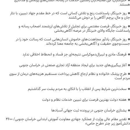
خبرنگاران، این طلایه‌داران راستین خدمت در رسانه، انسان‌های پرتلاش و فداکاری
هستند
روز خبرنگار، پاسداشت رنج و تلاش کسانی است که در خط مقدم جهاد تبیین، با نثار
جان و مال، پرچم آگاهی را بر دوش می‌کشند
روز خبرنگار، فرصت مغتنمی برای تجلیل از تلاش‌های ارزشمند اصحاب رسانه و
پاسداشت جایگاه والای خبرنگار در عرصه آگاهی‌بخشی
روز خبرنگار، یادآور مجاهدت‌های خاموش انسان‌هایی است که رسالت خود را در
جست‌وجوی حقیقت و آگاهی‌بخشی به جامعه معنا کرده‌اند
فرهنگ مادی و لیبرال‌دموکراسی نتیجه‌ای جز فساد و انحطاط اخلاقی ندارد
آغاز پیگیری‌های جدید برای ایجاد منطقه آزاد تجاری صنعتی در خراسان جنوبی
طرح پزشک خانواده و نظام ارجاع کاهش پرداخت مستقیم هزینه‌های درمان از سوی
مردم است
سخت‌ترین شرایط پس از انقلاب را با اتکای به مردم پشت سر گذاشتیم
هفته دولت بهترین فرصت برای تبیین خدمات نظام و دولت
یشتازی خراسان جنوبی در پرونده ثبت جهانی آسبادها
تقدیر مقام عالی وزارت از عملکرد جهادی معاونت آموزش ابتدایی خراسان جنوبی/ ۴۶۰۰
دانش‌آموز زیر چتر «طرح حامی»