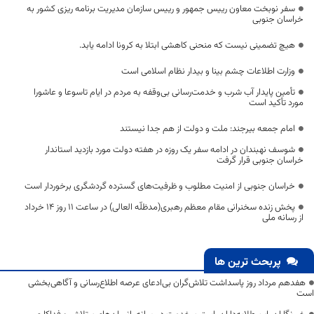
سفر نوبخت معاون رییس جمهور و رییس سازمان مدیریت برنامه ریزی کشور به
خراسان جنوبی
هیچ تضمینی نیست که منحنی کاهشی ابتلا به کرونا ادامه یابد.
وزارت اطلاعات چشم بینا و بیدار نظام اسلامی است
تأمین پایدار آب شرب و خدمت‌رسانی بی‌وقفه به مردم در ایام تاسوعا و عاشورا
مورد تأکید است
امام جمعه بیرجند: ملت و دولت از هم جدا نیستند
شوسف نهبندان در ادامه سفر یک روزه در هفته دولت مورد بازدید استاندار
خراسان جنوبی قرار گرفت
خراسان جنوبی از امنیت مطلوب و ظرفیت‌های گسترده گردشگری برخوردار است
پخش زنده سخنرانی مقام معظم رهبری(مدظلّه العالی) در ساعت 11 روز 14 خرداد
از رسانه ملی
پربحث ترین ها
هفدهم مرداد روز پاسداشت تلاش‌گران بی‌ادعای عرصه اطلاع‌رسانی و آگاهی‌بخشی
است