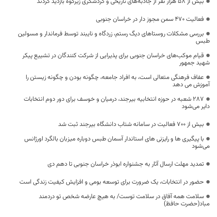
بیش از ۵۸ هزار نفر از جاذبه‌های تاریخی و گردشگری زیرکوه بازدید کردند
فعالیت ۴۷۰ سمن مجوز دار در خراسان جنوبی
بررسی مشکلات روستاهای دیگ رستم، زردگاه و نایبند توسط فرماندار و مسولین
طبس
قیام موکب‌های خراسان جنوبی برای پذیرایی از شرکت کنندگان در تشییع پیکر
شهید جمهور
عفاف فرهنگی متعالی است، به افراد جامعه، چگونه بودن و چگونه زیستن را
آموزش می دهد
۲۸۷ شعبه در حوزه انتخابیه بیرجند، درمیان و خوسف برای دور دوم انتخابات
دایر می‌شود
بیش از ۷۰۰ فعالیت در سامانه شتاب دانشگاه بیرجند ثبت شد
با پیگیری ها و رایزنی های استاندار آسمان طبس دوباره میزبان بالگرد اورژانس
می‌شود
تمدید مهلت ارسال آثار به جشنواره ابوذر خراسان جنوبی تا دهم دی
حضور در انتخابات، یک ضرورت برای توسعه بومی و افزایش کیفیت زندگی است
سلامت همه آفاق در سلامت توست/ به هیچ عارضه شخص تو دردمند
مباد(حضرت حافظ)