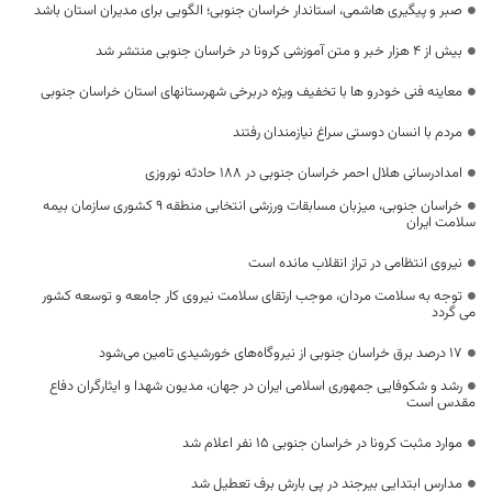
صبر و پیگیری هاشمی، استاندار خراسان جنوبی؛ الگویی برای مدیران استان باشد
بیش از ۴ هزار خبر و متن آموزشی کرونا در خراسان جنوبی منتشر شد
معاینه فنی خودرو ها با تخفیف ویژه دربرخی شهرستانهای استان خراسان جنوبی
مردم با انسان دوستی سراغ نیازمندان رفتند
امدادرسانی هلال احمر خراسان جنوبی در 188 حادثه نوروزی
خراسان جنوبی، میزبان مسابقات ورزشی انتخابی منطقه ۹ کشوری سازمان بیمه
سلامت ایران
نیروی انتظامی در تراز انقلاب مانده است
توجه به سلامت مردان، موجب ارتقای سلامت نیروی کار جامعه و توسعه کشور
می گردد
۱۷ درصد برق خراسان جنوبی از نیروگاه‌های خورشیدی تامین می‌شود
رشد و شکوفایی جمهوری اسلامی ایران در جهان، مدیون شهدا و ایثارگران دفاع
مقدس است
موارد مثبت کرونا در خراسان جنوبی ۱۵ نفر اعلام شد
مدارس ابتدایی بیرجند در پی بارش برف تعطیل شد