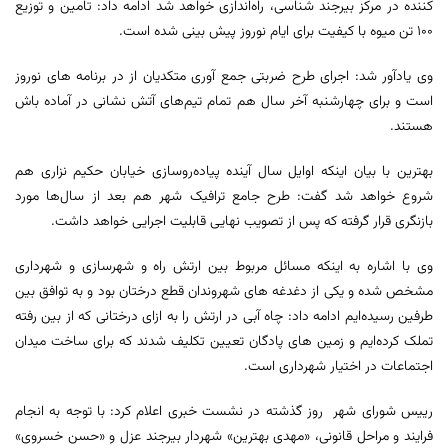
کننده در مرکز بیرجند شناسی، راه‌اندازی خواهد شد ادامه داد: تامین و توزیع
۱۰۰ تن میوه با کیفیت برای ایام نوروز پیش بینی شده است.
وی یادآور شد: اجرای طرح ضربتی جمع آوری متکدیان از در برنامه های نوروز
است و برای چهارشنبه آخر سال هم تمام تیم‌های آتش نشانی در آماده باش
هستند.
بهترین با بیان اینکه اوایل سال آینده پیاده‌روسازی خیابان حکیم نزاری هم
شروع خواهد شد گفت: طرح جامع ترافیک شهر هم بعد از سال‌ها مورد
بازنگری قرار گرفته که پس از تصویب نهایی قابلیت اجرایی خواهد داشت.
وی با اشاره به اینکه مسائل مربوط بین ارتش راه و شهرسازی و شهرداری
مشخص شده و یکی از دغدغه های شهروندان قطع درختان بود و به توافق بین
طرفین رسیده‌ایم ادامه داد: چاه آبی در ارتش را به ازای درختانی که از بین رفته
تملک کرده‌ایم و زمین های پادگان تعیین تکلیف شدند که برای ساخت میدان
اجتماعات در اختیار شهرداری است.
رییس شورای شهر روز گذشته در نشست خبری اعلام کرد: با توجه به انجام
فرایند و مراحل قانونی، «مهدی بهترین» شهردار بیرجند عزل و «حسن خسروی»