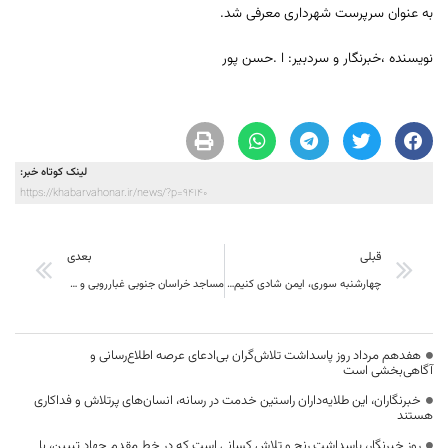
به عنوان سرپرست شهرداری معرفی شد.
نویسنده ،خبرنگار و سردبیر: ا .حسن پور
لینک کوتاه خبر:
https://khabarvahonar.ir/news/?p=94140
قبلی
بعدی
چهارشنبه سوری، ایمن شادی کنیم ، در خبر و هنر نکات ایمنی را با تحلیل بخوانید
مساجد خراسان جنوبی غبارروبی و عطرافشانی شد
هفدهم مرداد روز پاسداشت تلاش‌گران بی‌ادعای عرصه اطلاع‌رسانی و
آگاهی‌بخشی است
خبرنگاران، این طلایه‌داران راستین خدمت در رسانه، انسان‌های پرتلاش و فداکاری
هستند
روز خبرنگار، پاسداشت رنج و تلاش کسانی است که در خط مقدم جهاد تبیین، با