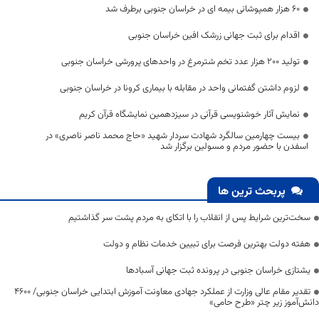
60 هزار همپوشانی بیمه ای در خراسان جنوبی برطرف شد
اقدام برای ثبت جهانی زرشک افین خراسان جنوبی
تولید ۲۰۰ هزار عدد تخم شترمرغ در واحد‌های پرورشی خراسان جنوبی
لزوم داشتن گفتمانی واحد در مقابله با بیماری کرونا در خراسان جنوبی
نمایش آثار خوشنویسی قرآنی در سیزدهمین نمایشگاه قرآن کریم
بیست چهارمین سالگرد شهادت سردار شهید «حاج محمد ناصر ناصری» در
اسفدن با حضور مردم و مسولین برگزار شد
پربحث ترین ها
سخت‌ترین شرایط پس از انقلاب را با اتکای به مردم پشت سر گذاشتیم
هفته دولت بهترین فرصت برای تبیین خدمات نظام و دولت
یشتازی خراسان جنوبی در پرونده ثبت جهانی آسبادها
تقدیر مقام عالی وزارت از عملکرد جهادی معاونت آموزش ابتدایی خراسان جنوبی/ ۴۶۰۰
دانش‌آموز زیر چتر «طرح حامی»