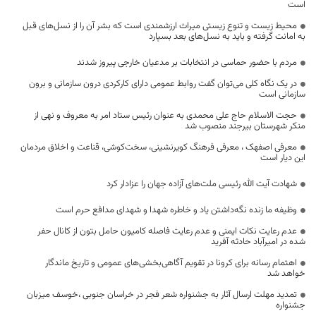
است
محیط زیست و تنوع زیستی میراث ارزشمندی است که بشر آن را از نسل‌های قبل
به امانت گرفته و باید به نسل‌های بعد بسپارد
مردم با حضور حماسی در انتخابات بر مدعیان خارجی پیروز شدند
در یک نگاه کلی می‌توان گفت روابط عمومی دارای کارکردی درون سازمانی و برون
سازمانی است
حجت الاسلام حاج علی محمدی به عنوان رئیس ستاد امر به معروف و نهی از
منکر شهرستان بیرجند منصوب شد
معرفی اصفهک ، معرفی فرهنگ کویرنشینی، سخت‌کوشی، قناعت و اخلاق مردمان
این دیار است
شهادت آیت الله رئیسی ملت‌های آزاده جهان را عزادار کرد
وظیفه ما زنده نگه‌داشتن یاد و خاطره شهدا و شهدای مدافع حرم است
عدم رعایت نکات ایمنی و عدم رعایت فاصله کامیون حامل بتون از کانال حفر
شده در امیرآباد حادثه آفرید
اهتمام رسانه برای کرونا در تقویم آگاهی‌بخشی‌های عمومی و تاریخ ماندگار
خواهد شد
تمدید مهلت ارسال آثار به جشنواره شعر فجر در خراسان جنوبی ،خوسف میزبان
جشنواره