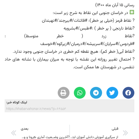
رسانی 15 آبان ماه 1400)
در خراسان جنوبی این نقاط به شرح زیر است:
? نقاط قرمز (خیلی پر خطر): #قائنات/#بیرجند/#نهبندان
?نقاط نارنجی ( پر خطر ) :#طبس/#بشرویه
?نقاط زرد ( خطر متوسط) :
#فردوس/#سرایان/#سربیشه/#درمیان/#زیرکوه/#خوسف
?نقاط آبی( خطر کم): هیچ نقطه کم خطری در خراسان جنوبی وجود ندارد.
? احتمال تغییر روزانه این نقشه با توجه به میزان بیماران با نشانه های حاد
تنفسی در شهرستان ها ممکن است.
لینک کوتاه خبر:
https://khabarvahonar.ir/news/?p=64554
قبلی
بعدی
از سرگیری آموزش دانش آموزان ابتدایی و متوسطه اول، از اول آذرماه قطعی شد
?آخـرین وضــعیت آماری ڪرونا و واڪسیناسـیون خــراسان جنــوبی