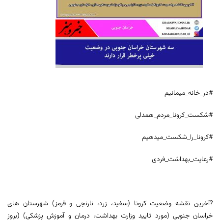
#در_خانه_میمانیم
#شکست_کرونا_مردم_همدلی
#کرونا_را_شکست_میدهیم
#رعایت_بهداشت_فردی
?آخرین نقشه وضعیت کرونا (سفید، زرد، نارنجی و قرمز) شهرستان های
خراسان جنوبی (مورد تایید وزارت بهداشت، درمان و آموزش پزشکی) (بروز