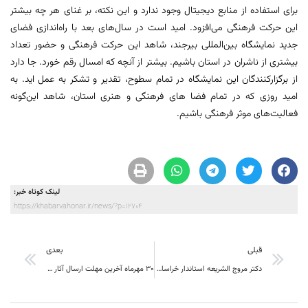
برای استفاده از منابع دیجیتال وجود ندارد و این نکته، بر غنای هر چه بیشتر
این حرکت فرهنگی می‌افزود. امید است در سال‌های بعد با راه‌اندازی فضای
جدید نمایشگاه بین‌المللی بیرجند، شاهد این حرکت فرهنگی و حضور تعداد
بیشتری از ناشران در استان باشیم. بیشتر از آنچه که امسال رقم خورد. جا دارد
از برگزارکنندگان این نمایشگاه در تمام سطوح، تقدیر و تشکر به عمل اید. به
امید روزی که در تمام فضا های فرهنگی و هنری استان، شاهد این‌گونه
فعالیت‌های موثر فرهنگی باشیم.
لینک کوتاه خبر:
https://khabarvahonar.ir/news/?p=12704
قبلی
بعدی
دكتر مروج الشریعه استاندار خراسان جنوبي:درموضوع توسعه ثبات مدیریت شرط لازم هست ولی شرط کافی نیست! شرط لازم وکافی داشتن برنامه است!
٣٠ مهرماه آخرین مهلت ارسال آثار به اولین سوگواره ملی طراحی نشانه های عاشورایی در خراسان جنوبی