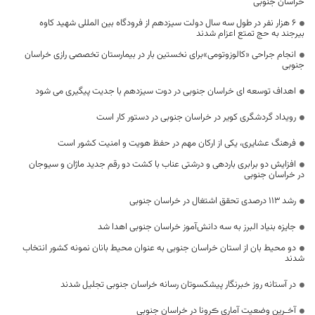
خراسان جنوبی
۶ هزار نفر در طول سه سال دولت سیزدهم از فرودگاه بین المللی شهید کاوه
بیرجند به حج تمتع اعزام شدند
انجام جراحی «کالوزوتومی»برای نخستین بار در بیمارستان تخصصی رازی خراسان
جنوبی
اهداف توسعه ای خراسان جنوبی در دوت سیزدهم با جدیت پیگیری می شود
رویداد گردشگری کویر در خراسان جنوبی در دستور کار است
فرهنگ عشایری، یکی از ارکان مهم در حفظ هویت و امنیت کشور است
افزایش دو برابری باردهی و درشتی عناب با کشت دو رقم جدید ماژان و سیوجان
در خراسان جنوبی
رشد ۱۱۳ درصدی تحقق اشتغال در خراسان جنوبی
جایزه بنیاد البرز به سه دانش‌آموز خراسان جنوبی اهدا شد
دو محیط بان از استان خراسان جنوبی به عنوان محیط بانان نمونه کشور انتخاب
شدند
در آستانه روز خبرنگار پیشکسوتان رسانه خراسان جنوبی تجلیل شدند
آخـرین وضعیت آماری ڪرونا در خراسان جنوبی