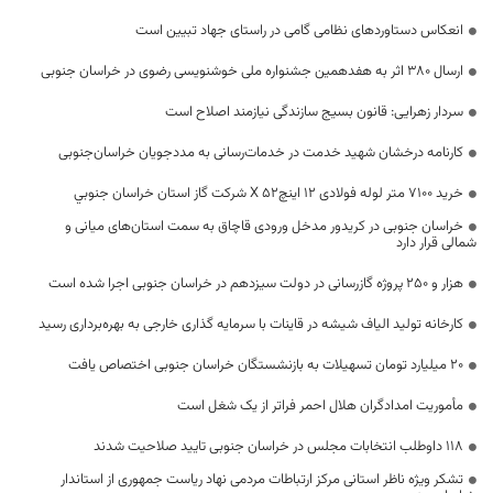
انعکاس دستاوردهای نظامی گامی در راستای جهاد تبیین است
ارسال 380 اثر به هفدهمین جشنواره ملی خوشنویسی رضوی در خراسان جنوبی
سردار زهرایی: قانون بسیج سازندگی نیازمند اصلاح است
کارنامه درخشان شهید خدمت در خدمات‌رسانی به مددجویان خراسان‌جنوبی
خرید 7100 متر لوله فولادی 12 اینچ52 X شركت گاز استان خراسان جنوبي
خراسان جنوبی در کریدور مدخل ورودی قاچاق به سمت استان‌های میانی و
شمالی قرار دارد
هزار و ۲۵۰ پروژه گازرسانی در دولت سیزدهم در خراسان جنوبی اجرا شده است
کارخانه تولید الیاف شیشه در قاینات با سرمایه گذاری خارجی به بهره‌برداری رسید
۲۰ میلیارد تومان تسهیلات به بازنشستگان خراسان جنوبی اختصاص یافت
مأموریت امدادگران هلال احمر فراتر از یک شغل است
۱۱۸ داوطلب انتخابات مجلس در خراسان جنوبی تایید صلاحیت شدند
تشکر ویژه ناظر استانی مرکز ارتباطات مردمی نهاد ریاست جمهوری از استاندار