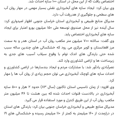
اختصاص یافت که از این محل در استان 100 سازه احداث شد.
وی بیان کرد: ایجاد سازه های آبخیزداری نقش بسیار مهمی در مهار روان آب
های سطحی و جلوگیری از هدررفت آب دارد.
مدیرکل منابع طبیعی و آبخیزداری استان خراسان جنوبی اظهار امیدواری کرد:
سال آینده نیز از محل صندوق توسعه ملی 150 میلیون یورو اعتبار برای ایجاد
سازه های آبخیزداری اختصاص یابد.
وی گفت: سالانه 700 میلیون متر مکعب روان آب در استان هدر و به سمت
مرز افغانستان و کویر مرکزی می رود که خشکسالی های چندین ساله سبب
شده حتی بارندگی های اندک توام با وقوع سیلاب آسیب های جدی به
زیرساخت ها و اراضی کشاورزی وارد کند.
نصرآبادی یادآور شد: با مشارکت مردم و ایجاد بندسارها در اراضی کشاورزی و
احداث سازه های کوچک آبخیزداری می توان حجم زیادی از روان آب ها را مهار
کرد.
وی افزود: از زمان تاسیس استان تاکنون (سال 83) حدود 2 هزار و 500 سازه
آبخیزداری در بالادست قنوات احداث شده که بین هشت تا 46 میلیون متر
مکعب روان آب از این طریق کنترل و مورد استفاده قرار می گیرد.
مدیرکل منابع طبیعی و آبخیزداری خراسان جنوبی بیان کرد: بارندگی های استان
در درازمدت از 160 میلیمتر به کمتر از 110 میلیمتر رسیده و خشکسالی های 19