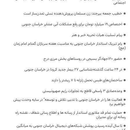
اجتماعی
خطیب جمعه بیرجند: زن مسلمان پرورش‌دهنده نسلی تمدن‌ساز است
اختصاص ۱۹ میلیارد تومان برای رفع مشکلات آبی عشایر خراسان جنوبی
پیام تسلیت هیات تحریه خبر و هنر
یام تبریک استاندار خراسان جنوبی به مناسبت هفته سربازان گمنام امام زمان
(عج)
حضور ۱۲۰جهادگر بسیجی در روستا‌های بخش مرزی درح
در 24 ساعت گذشته؛شناسایی 27 بیمار جدید کرونا در خراسان جنوبی
ساختمان‌های طبس تحمل زلزله تا ۷ ریشتر را دارند
وعده‌صادق ۳ پاسخی قاطع به‌ تجاوزات رژیم‌ صهیونیستی
فعالیت ها را در خراسان جنوبی با تدبیر، تلاش و توسعه” در سایه وحدت پیش
خواهیم برد
حمایت تمام قد ملانوری استاندار از رسانه ها و اطلاع رسانی شفاف ، نقشه راه
رسانه ای برای مدیران
تا سال آینده رسیدن پوشش شبکه‌های دیجیتال خراسان جنوبی به میانگین