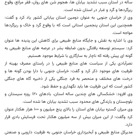
ساله در استان سبب تشدید بیابان ها، هجوم شن های روان، فقر مراتع، وقوع
ریزگردها و گرد و غبار در استان شده است.
وی از خراسان جنوبی به عنوان دومین استان بیابانی کشور یاد کرد و گفت:
همچنین این استان پنجمین استانی است که با وقوع گرد و خاک و ریزگردها
مواجه است.
وی با اشاره به نقش و جایگاه منابع طبیعی برای کاهش این پدیده ها عنوان
کرد: سیستم توسعه یافتگی بدون ضابطه بشر در عرصه های منابع طبیعی به
گونه ای پیش رفته که ناچار به سازگاری با شرایط موجود هستیم.
نصرآبادی یکی از سیاست های منابع طبیعی را در راستای مصرف بهینه از
ظرفیت های موجود ذکر کرد و گفت: خراسان جنوبی با دارا بودن گونه ها و
درخت های مختلف و منحصر به فرد جنگلی یکی از ذخیره گاه های جنگلی
کشور است که این ظرفیت ها باید نگهداری و حفظ شود.
وی افزود: خشکسالی های چندین ساله استان، بادهای 120 روزه سیستان و
بلوچستان و بارندگی های محدود سبب تشدید بیابان ها شده است.
وی میزان گستره بیابان های استان را بالای پنج میلیون و 100 هزار هکتار عنوان
کرد وگفت: از این میزان بیش از سه میلیون هکتار تحت فرسایش بادی قرار
دارد.
مدیرکل منابع طبیعی و آبخیزداری خراسان جنوبی به ظرفیت دارویی و صنعتی