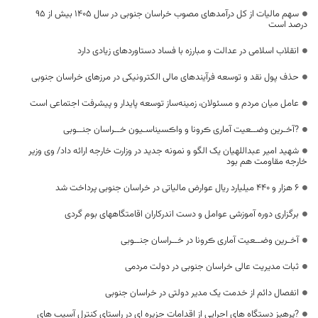
سهم مالیات از کل درآمدهای مصوب خراسان جنوبی در سال ۱۴۰۵ بیش از ۹۵
درصد است
انقلاب اسلامی در عدالت و مبارزه با فساد دستاوردهای زیادی دارد
حذف پول نقد و توسعه فرآیندهای مالی الکترونیکی در مرزهای خراسان جنوبی
عامل میان مردم و مسئولان، زمینه‌ساز توسعه پایدار و پیشرفت اجتماعی است
?آخـرین وضــعیت آماری ڪرونا و واڪسیناسـیون خــراسان جنــوبی
شهید امیر عبداللهیان یک الگو و نمونه جدید در وزارت خارجه ارائه داد/ وی وزیر
خارجه مقاومت هم بود
۶ هزار و ۴۴۰ میلیارد ریال عوارض مالیاتی در خراسان جنوبی پرداخت شد
برگزاری دوره آموزشی عوامل و دست اندرکاران اقامتگاههای بوم گردی
آخـرین وضــعیت آماری ڪرونا در خــراسان جنــوبی
ثبات مدیریت عالی خراسان جنوبی در دولت مردمی
انفصال دائم از خدمت یک مدیر دولتی در خراسان جنوبی
?پرهیز دستگاه های اجرایی از اقدامات جزیره ای در راستای کنترل آسیب های