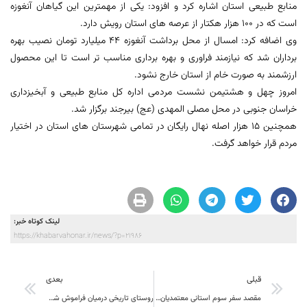
منابع طبیعی استان اشاره کرد و افزود: یکی از مهمترین این گیاهان آنغوزه
است که در 100 هزار هکتار از عرصه های استان رویش دارد.
وی اضافه کرد: امسال از محل برداشت آنغوزه 44 میلیارد تومان نصیب بهره
برداران شد که نیازمند فراوری و بهره برداری مناسب تر است تا این محصول
ارزشمند به صورت خام از استان خارج نشود.
امروز چهل و هشتیمن نشست مردمی اداره کل منابع طبیعی و آبخیزداری
خراسان جنوبی در محل مصلی المهدی (عج) بیرجند برگزار شد.
همچنین 15 هزار اصله نهال رایگان در تمامی شهرستان های استان در اختیار
مردم قرار خواهد گرفت.
لینک کوتاه خبر:
https://khabarvahonar.ir/news/?p=21986
قبلی
بعدی
مقصد سفر سوم استانی معتمدیان به شهرستان مرزی درمیان خواهد بود
روستای تاریخی درمیان فراموش شده بزرگ شهرستان