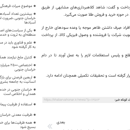
موضوع میراث فرهنگی،
داخت و گفت: شاهد کلاهبرداری‌های مشابهی از طریق
بیشترین تعداد آسبادها
در حوزه خرید و فروش طلا صورت می‌گیرد.
خراسان جنوبی ،ضرورت است
آسبادها
ه افراد صِرف داشتن ظاهر موجه یا وعده سودهای خارج از
یکی از سیاست‌های اصل
ویت شرکت یا فروشنده و وصول فیزیکی کالا، از پرداخت
منطقه‌ای به ثروت و خد
علم و فناوری باید در م
به کار گرفته شود
 و پلیس استعلامات لازم را به عمل آورند تا در دام
کنترل ملخ نیازمند همک
اختصاص 500
خراسان جنوبی
ار گرفته است و تحقیقات تکمیلی همچنان ادامه دارد.
اربعین فرصتی برای با
انسانیت به جامعه بشری
خراسان جنوبی در خدمت‌
همدلی و اخلاص است
 کوتاه خبر:
https://khabarvahonar.ir/news/?p=112583
استفاده از ظرفیت پیمان
ظرفیت معدنی خراسان 
بعدی
همه ظرفیت‌ها برای خدم
بسیج شود