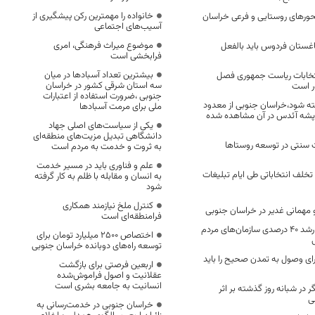
خانواده را مهمترین رکن پیشگیری از
حورهای روستایی و فرعی خراسان
آسیب‌های اجتماعی
موضوع میراث فرهنگی، امری
غستان فردوس باید بالفعل
فرابخشی است
بیشترین تعداد آسبادها در میان
تخابات ریاست جمهوری فصل
سه استان شرقی کشور در خراسان
ر است
جنوبی ،ضرورت استفاده از اعتبارات
ه شود،خراسان جنوبی از معدود
ملی برای مرمت آسبادها
پشه آئدس در آن مشاهده شده
یکی از سیاست‌های اصلی جهاد
دانشگاهی تبدیل مزیت‌های منطقه‌ای
سنتی در توسعه روستاها
به ثروت و خدمت به مردم است
علم و فناوری باید در مسیر خدمت
خلف انتخاباتی طی ایام تبلیغات
به انسان و مقابله با ظلم به کار گرفته
شود
کنترل ملخ نیازمند همکاری
فرامنطقه‌ای است
در دولت سیزدهم ،رشد ۴۰ درصدی سازمان‌های مردم
اختصاص 2500 میلیارد تومان برای
توسعه راه‌های دوبانده خراسان جنوبی
ای وصول به تمدن صحیح را باید
اربعین فرصتی برای بازگشت
عقلانیت و اصول فراموش‌شده
انسانیت به جامعه بشری است
در شبانه روز گذشته بر اثر
بی
خراسان جنوبی در خدمت‌رسانی به