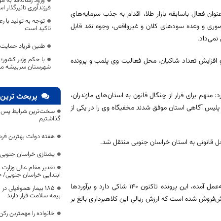
ورود رسانه‌ها به 
فرزندآوری تاثیرگذار ا
ان فعال باسابقه بازار طلا، اقدام به جذب سرمایه‌های
توجه به تولید با 
صوری و وعده سودهای کلان و غیرواقعی، وجوه نقد قابل
تاکید است
نمی‌داد.
طنین فریاد حمایت 
با حکم وزیر کشور؛ 
 و افزایش تعداد شاکیان، محل فعالیت وی پلمب و پرونده
شهرستان سربیشه م
متهم برای فرار از چنگال قانون به استان‌های مازندران،
پربحث ترین 
ن پلیس آگاهی استان موفق شدند مخفیگاه وی را در یکی از
سخت‌ترین شرایط پس از 
گذاشتیم
هفته دولت بهترین فرص
ل قانونی به استان خراسان جنوبی منتقل شد.
یشتازی خراسان جنوبی د
تقدیر مقام عالی وزارت
ابتدایی خراسان جنوبی/ ۴۶۰۰ دانش‌آموز زیر چتر «طرح حامی»
سردار شجاعی نسب درباره ابعاد مالی این پرونده اظهار کرد: طبق بررسی‌های به‌عمل آمده، این پرونده تاکنون ۱۴۰ شاکی دارد و برآوردها
۱۸۵ بیمار هموفیلی
بیمه سلامت قرار دارند
 روی کاغذ پیش‌فروش شده است که ارزش ریالی این کلاهبرداری بالغ بر
خانواده را مهمترین رک