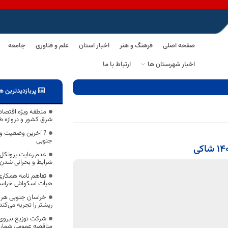
صفحه اصلی
فرهنگ و هنر
اخبار استان
علم و فناوری
جامعه
اخبار شهرستان ها
ارتباط با ما
پربازدیدترین ه
منطقه ویژه اقتصاد
شرق کشور و دروازه ط
? آخرین وضعیت وا
جنوبی
عدم رعایت پروتکل
شرایط و بحرانی شدن
تفاهم نامه همکاری
هیأت اسکواش خراسا
ریشتر را تجربه می‌کند
شرکت توزیع نیروی
مناقصه عمومی شماره 254/ع/1