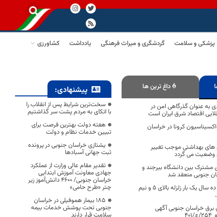
پزشکی و سلامت
گردشگری و میراث فرهنگی
یادداشت
کشاورزی
ا
داغ ترین ها
پیشنهادی:
سخت‌ترین شرایط پس از انقلاب را
ی به عنوان گذرگاهی امن در
با اتکای به مردم پشت سر گذاشتیم
لایی اقتصاد شرق ایران است
هفته دولت بهترین فرصت برای
کسیناسیون کرونا در خراسان
تبیین خدمات نظام و دولت
یشتازی خراسان جنوبی در پرونده
 های بهداشتی موجب تغییر
ثبت جهانی آسبادها
 وضعیت می گردد
تقدیر مقام عالی وزارت از عملکرد
 مشترک بین دانشگاه بیرجند و
جهادی معاونت آموزش ابتدایی
ن جنوبی منعقد شد
خراسان جنوبی/ ۴۶۰۰ دانش‌آموز زیر
چتر «طرح حامی»
خراسان جنوبی هر ده سال یک بار زلزله بالای ۵ و نیم
.
۱۸۵ بیمار هموفیلی در خراسان
جنوبی تحت پوشش خدمات بیمه
 برق خراسان جنوبی آگهی
سلامت قرار دارند
40