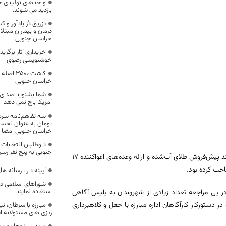
واحدهای تولیدی خ
بازدید می‌ شوند.
تزریق دُز یادآور و
درمان و بیماران مبتل
خراسان جنوبی
خریداری آثار برگز
خوشنویسی رضوی
کاشت ۵۰۰
خراسان جنوبی
شما بشنوید صدای مل
آمریکا باج نمی دهد
تومان به عنوان نخست
خراسان جنوبی امضا 
داوطلبان انتخابات
جنوبی به پنج نفر رسی
فرمانده انتظامی خراسان جنوبی از دستگیری کلاهبردار حرفه‌ای خبر داد که با ترفند پیش‌فروش طلای آب‌شده و ارائه وعده‌های اغواکننده ۱۷
احب کرده بود.
آیینه دار : رسانه ه
شوراهای اسلامی در ا
استفاده نمایند
 پی مراجعه تعداد زیادی از شهروندان به پلیس آگاهی
 دستورکار کارآگاهان اداره مبارزه با جعل و کلاهبرداری
مبارزه با سرطان، ن
ریزی های مسئولانه 