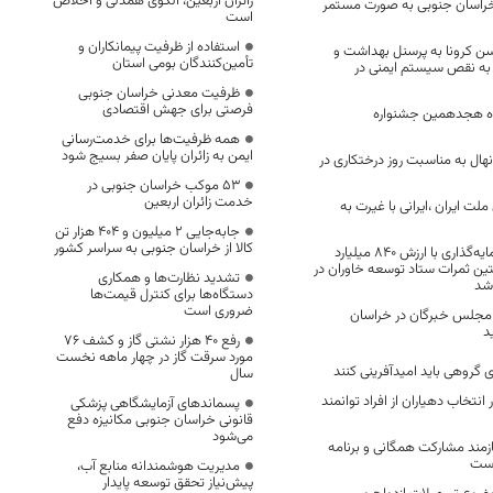
زائران اربعین، الگوی همدلی و اخلاص
راسان جنوبی به صورت مستمر
است
استفاده از ظرفیت پیمانکاران و
اکسن کرونا به پرسنل بهداشت و
تأمین‌کنندگان بومی استان
ا به نقص سیستم ایمنی در
ظرفیت معدنی خراسان جنوبی
فرصتی برای جهش اقتصادی
یده هجدهمین جشنواره
همه ظرفیت‌ها برای خدمت‌رسانی
ایمن به زائران پایان صفر بسیج شود
۳ اصله نهال به مناسبت روز درختکاری در
53 موکب خراسان جنوبی در
خدمت زائران اربعین
ت ایران ،ایرانی با غیرت به
جابه‌جایی 2 میلیون و 404 هزار تن
کالا از خراسان جنوبی به سراسر کشور
سه تفاهم‌نامه سرمایه‌گذاری با ارزش ۸۴۰ میلیارد
ین ثمرات ستاد توسعه خاوران در
تشدید نظارت‌ها و همکاری
شد
دستگاه‌ها برای کنترل قیمت‌ها
ضروری است
 مجلس خبرگان در خراسان
د
رفع 40 هزار نشتی گاز و کشف 76
مورد سرقت گاز در چهار ماهه نخست
ای گروهی باید امیدآفرینی کنند
سال
نتخاب دهیاران از افراد توانمند
پسماندهای آزمایشگاهی پزشکی
قانونی خراسان جنوبی مکانیزه دفع
می‌شود
یازمند مشارکت همگانی و برنامه
است
مدیریت هوشمندانه منابع آب،
پیش‌نیاز تحقق توسعه پایدار