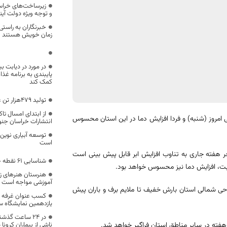
زیرساخت‌های خراسا
و توجه ویژه دولت آی
خبرنگاران به راستی
زمان خويش هستند
در مورد در دیابت ب
پایبندی به برنامه غذا
کمک کند
تولید 479هزار تن علوفه در خراسان جنوبی
 امروز (شنبه) و فردا افزایش دما در این استان محسوس
انتشارات خراسان جن
توسعه آبیاری نوین
است
اخر هفته جاری به تناوب افزایش ابر قابل پیش بینی است
شناسایی ۶۱ نقطه حادثه خیز در خراسان جنوبی
ت، افزایش دما نیز محسوس خواهد بود.
هنرستان‌ هنرهای زی
آموزشی مواجه است
وای ناپایدار به تدریج از اواخر شنبه شب (۲۸ دی) در نواحی شمالی استان بارش خفیف تا ملایم برف و باران پیش
کسب عنوان غرفه ب
یازدهمین نمایشگاه س
در 24 ساعت گذ
ر هفته در سایر مناطق استان فراگیر خواهد شد.
ناشی از بیماران کرونا