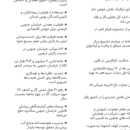
زائران اربعین، الگوی همدلی و اخلاص
است
زی ترافیک نقش مهمی دارد
استفاده از ظرفیت پیمانکاران و
تأمین‌کنندگان بومی استان
اره کل تعاون،کار و رفاه
بی شد
ظرفیت معدنی خراسان جنوبی
فرصتی برای جهش اقتصادی
از جشنواره فیلم فجر در
همه ظرفیت‌ها برای خدمت‌رسانی
ایمن به زائران پایان صفر بسیج شود
انه در مراسم تشییع پیکر
د میثاق با ولایت و آرمانهای
53 موکب خراسان جنوبی در
خدمت زائران اربعین
 حکایت کارآفرینی در قاین
جابه‌جایی 2 میلیون و 404 هزار تن
کالا از خراسان جنوبی به سراسر کشور
سرمایه گذاری خارجی ها در ۱۷ پروژه اقتصادی
ن جنوبی/۸ پروژه طی دولت سیزدهم به بهره
تشدید نظارت‌ها و همکاری
دستگاه‌ها برای کنترل قیمت‌ها
ضروری است
 عمارت باغ اکبریه میراثی که
رفع 40 هزار نشتی گاز و کشف 76
مورد سرقت گاز در چهار ماهه نخست
نی فصل جدیدی را در کشور رقم
سال
پسماندهای آزمایشگاهی پزشکی
ئم مقام معاونت آموزش و
قانونی خراسان جنوبی مکانیزه دفع
که جهت شرکت در همایش
می‌شود
ت‌های تعاونی به طبس آمد
مدیریت هوشمندانه منابع آب،
 هیئت کهف الشهدا به صورت
پیش‌نیاز تحقق توسعه پایدار