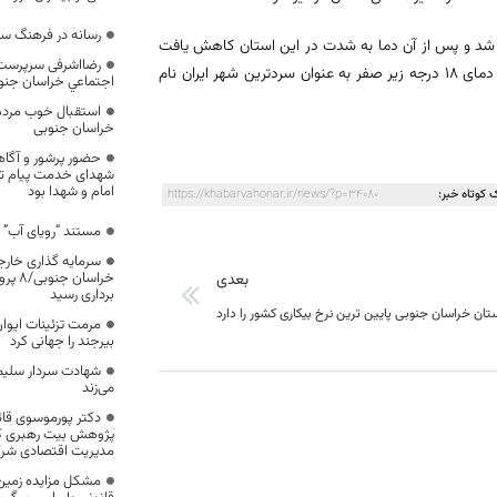
رسانه در فرهنگ سا
ل شد و پس از آن دما به شدت در این استان کاهش یافت
رضااشرفی سرپرست اد
به گونه‌ای که از شهر قاین مرکز شهرستان قاینات در ۲۴ ساعت گذشته با کمینه دمای ۱۸ درجه زیر صفر به عنوان سردترین شهر ایران نام
اجتماعي خراسان جنو
استقبال خوب مردم 
خراسان جنوبی
حضور پرشور و آگاه
شهدای خدمت پیام تجدی
امام و شهدا بود
 کوتاه خبر:
https://khabarvahonar.ir/news/?p=34080
مستند “رویای آب” ،
خراسا
بعدی
برداری رسید
تان خراسان جنوبی پایین ترین نرخ بیکاری کشور را دارد
مرمت تزئینات ایوان
بیرجند را جهانی کرد
شهادت سردار سلیما
می‌زند
دکتر پورموسوی قا
پژوهش بیت رهبری 
مدیریت اقتصادی شرک
مشکل مزایده زمین