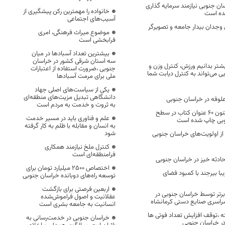
ن جنوبی نیازمند سرمایه گذاری
خانواده را مهمترین رکن پیشگیری از
نده است
آسیب‌های اجتماعی
 وجدان بیدار جامعه و تصویرگر
موضوع میراث فرهنگی، امری
فرابخشی است
بیشترین تعداد آسبادها در میان
سه استان شرقی کشور در خراسان
یشتر بدانیم ورزش، کنترل وزن و
جنوبی ،ضرورت استفاده از اعتبارات
یی می‌تواند به کنترل دیابت شما
ملی برای مرمت آسبادها
یکی از سیاست‌های اصلی جهاد
دانشگاهی تبدیل مزیت‌های منطقه‌ای
به ثروت و خدمت به مردم است
از ابتدای امسال تاکنون ۶۰ عنوان کتاب در سطح
علم و فناوری باید در مسیر خدمت
وبی چاپ شده است
به انسان و مقابله با ظلم به کار گرفته
شود
 از اولویت‌های خراسان جنوبی
کنترل ملخ نیازمند همکاری
فرامنطقه‌ای است
اختصاص 2500 میلیارد تومان برای
با بیرجند با کمبود فضای
توسعه راه‌های دوبانده خراسان جنوبی
اربعین فرصتی برای بازگشت
رتر توسط خراسان جنوبی در
عقلانیت و اصول فراموش‌شده
راسری صنایع دستی کرمانشاه
انسانیت به جامعه بشری است
شته ،توقف افزایش تعداد فوتی ها
خراسان جنوبی در خدمت‌رسانی به
 در خراسان جنوبی