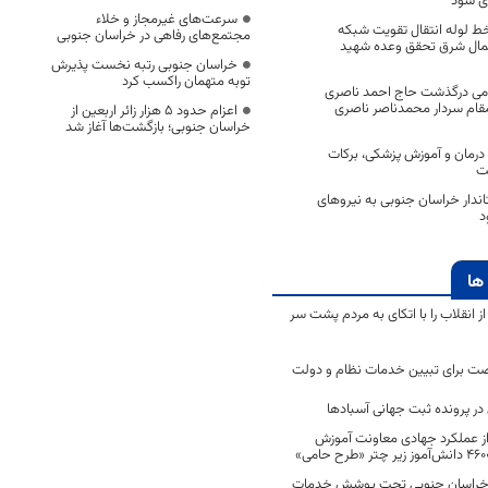
ی شود
سرعت‌های غیرمجاز و خلاء
ه خط لوله انتقال تقویت شبکه
مجتمع‌های رفاهی در خراسان جنوبی
شمال شرق تحقق وعده شهید
خراسان جنوبی رتبه نخست پذیرش
توبه متهمان راکسب کرد
امی درگذشت حاج احمد ناصری
امقام سردار محمدناصر ناصری
اعزام حدود 5 هزار زائر اربعین از
خراسان جنوبی؛ بازگشت‌ها آغاز شد
درمان و آموزش پزشکی، برکات
شت
دار خراسان جنوبی به نیروهای
د
ها
انقلاب را با اتکای به مردم پشت سر
ت برای تبیین خدمات نظام و دولت
ر پرونده ثبت جهانی آسبادها
 از عملکرد جهادی معاونت آموزش
 در خراسان جنوبی تحت پوشش خدمات