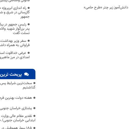
قانونی واساسی پیگیر
راه اندازی ابرپروژ
گازرسانی در شرق و 
جمهور
رئیس جمهور در پی
پدر بزرگوار شهید وال
تسلت گفت
سفر وزیر بهداشت، 
فراوانی به همراه دا
عرض خداقوت استان
امدادی در مرز ماهیرو
پربحث ترین 
سخت‌ترین شرایط پس از 
گذاشتیم
هفته دولت بهترین فرص
یشتازی خراسان جنوبی د
تقدیر مقام عالی وزارت
ابتدایی خراسان جنوبی/ ۴۶۰۰ دانش‌آموز زیر چتر «طرح حامی»
۱۸۵ بیمار هموفیلی