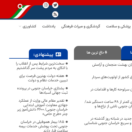
پزشکی و سلامت
گردشگری و میراث فرهنگی
یادداشت
کشاورزی
ا
داغ ترین ها
پیشنهادی:
سخت‌ترین شرایط پس از انقلاب را
یان بهشت منجمان و آرامش
با اتکای به مردم پشت سر گذاشتیم
هفته دولت بهترین فرصت برای
 کشور از اولویت‌های سردار
تبیین خدمات نظام و دولت
یشتازی خراسان جنوبی در پرونده
 سرلوحه کارها و اقدامات در
ثبت جهانی آسبادها
تقدیر مقام عالی وزارت از عملکرد
قاتل جوان بیرجندی کمتر از ۴۸ ساعت دستگیر شد/
جهادی معاونت آموزش ابتدایی
 جنوبی ناشی از نزاع‌ها و
خراسان جنوبی/ ۴۶۰۰ دانش‌آموز زیر
چتر «طرح حامی»
یی جدید در شبانه روز گذشته در
۱۸۵ بیمار هموفیلی در خراسان
 و سریع خراسان جنوبی شناسایی
جنوبی تحت پوشش خدمات بیمه
سلامت قرار دارند