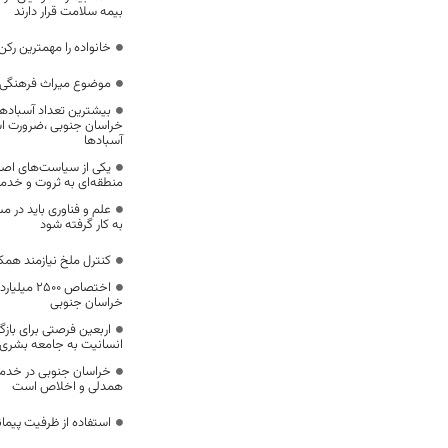
بیمه سلامت قرار دارند
خانواده را مهمترین رک
موضوع میراث فرهنگی،
بیشترین تعداد آسبادها
خراسان جنوبی ،ضرورت است
آسبادها
یکی از سیاست‌های اصل
منطقه‌ای به ثروت و خد
علم و فناوری باید در م
به کار گرفته شود
کنترل ملخ نیازمند همک
اختصاص 500
خراسان جنوبی
اربعین فرصتی برای با
انسانیت به جامعه بشری
خراسان جنوبی در خدمت‌
همدلی و اخلاص است
استفاده از ظرفیت پیمان