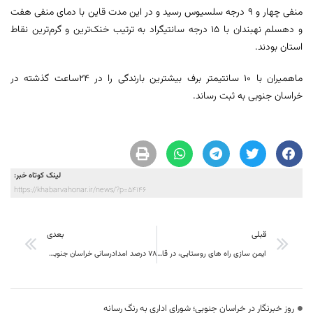
منفی چهار و ۹ درجه سلسیوس رسید و در این مدت قاین با دمای منفی هفت
و دهسلم نهبندان با ۱۵ درجه سانتیگراد به ترتیب خنک‌ترین و گرم‌ترین نقاط
استان بودند.
ماهمیران با ۱۰ سانتیمتر برف بیشترین بارندگی را در ۲۴ساعت گذشته در
خراسان جنوبی به ثبت رساند.
لینک کوتاه خبر:
https://khabarvahonar.ir/news/?p=54146
قبلی
بعدی
ایمن سازی راه های روستایی، در قالب طرح مشترک راهداری و پلیس راه خراسان جنوبی
۷۸ درصد امدادرسانی خراسان جنوبی مربوط به حوادث جاده‌ای است
روز خبرنگار در خراسان جنوبی؛ شورای اداری به رنگ رسانه