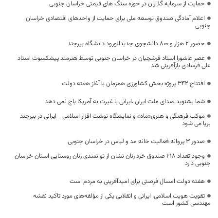
حمایت از سرمایه گذاران در حوزه سنگ های قیمتی خراسان جنوبی
اعلام آمادگی صندوق توسعه ملی برای حمایت از واحدهای اقتصادی خراسان
جنوبی
حضور 2 هزار و 800 دانشجوی جدیدالورود دانشگاه بیرجند
عصر عاشورا استاد فرشچیان در خراسان جنوبی توسط هنرمند پیشکسوت استاد
علی فرسادی بازآفرینی شد
افتتاح 342 پروژه بخش کشاورزی همزمان با آغاز هفته دولت
شما بشنوید صدای ملت ایران ،ایرانی با غیرت به آمریکا باج نمی دهد
موکب فرهنگی و هنری«ماه» و نمایشگاه نوشت افزار اسلامی _ ایرانی در بیرجند
برپا می شود
صدور ۳ پروانه فعالیت خانه مد و لباس در خراسان جنوبی
وجود تعداد ۲۱۸ صندوق خرد زنان نشان از توانمندی زنان روستایی استان خراسان
جنوبی دارد
هفته دولت امسال فرصتی برای امیدآفرینی به مردم است
تقویت هویت اسلامی، ایرانی و انقلابی یکی از مؤلفه‌های مورد تاکید نقشه
مهندسی کشور است