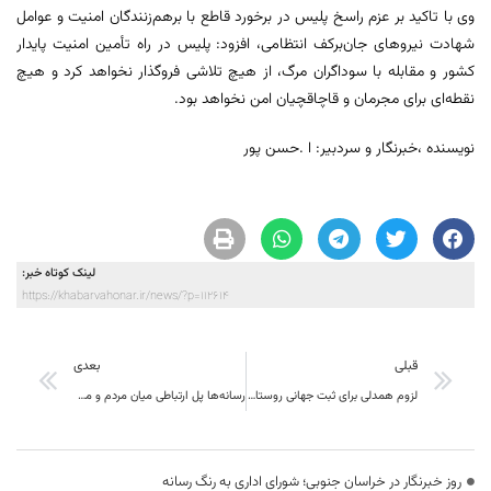
وی با تاکید بر عزم راسخ پلیس در برخورد قاطع با برهم‌زنندگان امنیت و عوامل
شهادت نیروهای جان‌برکف انتظامی، افزود: پلیس در راه تأمین امنیت پایدار
کشور و مقابله با سوداگران مرگ، از هیچ تلاشی فروگذار نخواهد کرد و هیچ
نقطه‌ای برای مجرمان و قاچاقچیان امن نخواهد بود.
نویسنده ،خبرنگار و سردبیر: ا .حسن پور
لینک کوتاه خبر:
https://khabarvahonar.ir/news/?p=112614
قبلی
بعدی
لزوم همدلی برای ثبت جهانی روستای افین
رسانه‌ها پل ارتباطی میان مردم و مسئولان هستند
روز خبرنگار در خراسان جنوبی؛ شورای اداری به رنگ رسانه