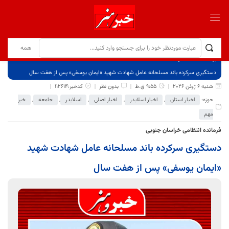
برگ نخست
نوشته‌ها
دستگیری سرکرده باند مسلحانه عامل شهادت شهید «ایمان یوسفی» پس از هفت سال
شنبه 6 ژوئن 2026
9:55 ق.ظ
بدون نظر
کدخبر:112614
حوزه:
اخبار استان
,
اخبار اسلایدر
,
اخبار اصلی
,
اسلایدر
,
جامعه
,
خبر
مهم
فرمانده انتظامی خراسان جنوبی
دستگیری سرکرده باند مسلحانه عامل شهادت شهید
«ایمان یوسفی» پس از هفت سال