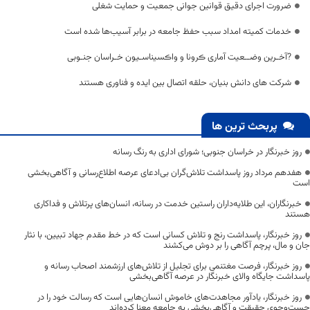
ضرورت اجرای دقیق قوانین جوانی جمعیت و حمایت شغلی
خدمات کمیته امداد سبب حفظ جامعه در برابر آسیب‌ها شده است
?آخـرین وضــعیت آماری ڪرونا و واڪسیناسـیون خـراسان جنـوبی
شرکت های دانش بنیان، حلقه اتصال بین ایده و فناوری هستند
پربحث ترین ها
روز خبرنگار در خراسان جنوبی؛ شورای اداری به رنگ رسانه
هفدهم مرداد روز پاسداشت تلاش‌گران بی‌ادعای عرصه اطلاع‌رسانی و آگاهی‌بخشی
است
خبرنگاران، این طلایه‌داران راستین خدمت در رسانه، انسان‌های پرتلاش و فداکاری
هستند
روز خبرنگار، پاسداشت رنج و تلاش کسانی است که در خط مقدم جهاد تبیین، با نثار
جان و مال، پرچم آگاهی را بر دوش می‌کشند
روز خبرنگار، فرصت مغتنمی برای تجلیل از تلاش‌های ارزشمند اصحاب رسانه و
پاسداشت جایگاه والای خبرنگار در عرصه آگاهی‌بخشی
روز خبرنگار، یادآور مجاهدت‌های خاموش انسان‌هایی است که رسالت خود را در
جست‌وجوی حقیقت و آگاهی‌بخشی به جامعه معنا کرده‌اند