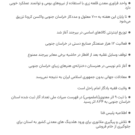
واحد فراوری معدن قلعه زری با استفاده از نیروهای بومی و توانمند عملکرد خوبی
دارد
تا پایان این هفته به ۷۰۰ معلول و مددکار خراسان جنوبی واکسن کرونا تزریق
می‌شود
توزیع اینترنتی کالاهای اساسی در بیرجند آغاز شد
فعالیت 12 هزار صنعتگر صنایع دستی در خراسان جنوبی
توقف وسایل نقلیه بعد از افطار در حاشیه برخی معابر بیرجند ممنوع
آغاز نام نویسی در هنرستان دخترانه‌ی هنر‌های زیبای خراسان جنوبی
معادلات جهانی بدون جمهوری اسلامی ایران به نتیجه نمی‌رسد
ولایت فقیه یادگار امام راحل است
با ثبت 9 اثر معنوی(ناملموس) در فهرست میراث ملی تعداد آثار ثبت شده استان
خراسان جنوبی به 834 اثر رسید
اطلاعیه پلیس فتا
تلاش و پیگیری ملانوری برای ورود هلدینگ های معدنی کشور به استان برای
جلوگیری از خام فروشی