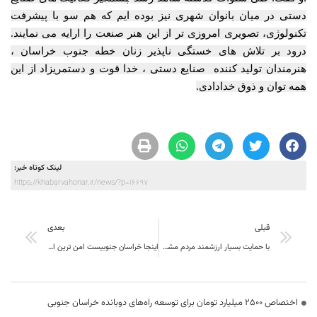
دستی در میان بانوان شهری نیز بوده ایم که هم سو با پیشرفت
تکنولوژی، تصویری امروزی تر از این هنر صنعت را ارایه می نمایند.
درود بر تلاش های خستگی ناپذیر زنان خطه جنوب خراسان ،
هنرمندان تولید کننده صنایع دستی ، خدا قوت و دستمریزاد از این
همه توان و ذوق خدادادی.
لینک کوتاه خبر:
https://khabarvahonar.ir/news/?p=16697
قبلی
بعدی
با حمایت بسیار ارزشمند مردم مشکلات کنونی کشور رفع خواهد شد
اینجا خراسان جنوبیست امن ترین استان ایران و نیازمند توجه ویژه
اختصاص 2500 میلیارد تومان برای توسعه راه‌های دوبانده خراسان جنوبی