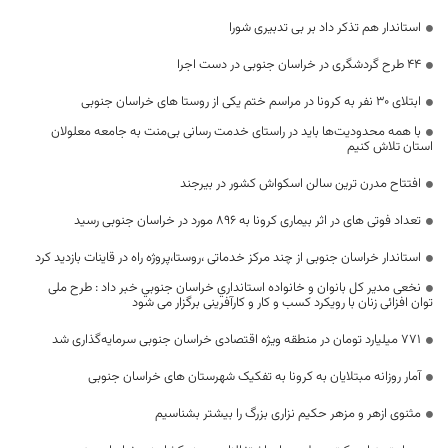
استاندار هم تذکر داد بر بی تدبیری شورا
44 طرح گردشگری در خراسان جنوبی در دست اجرا
ابتلای 30 نفر به کرونا در مراسم ختم یکی از روستا های خراسان جنوبی
با همه محدودیت‌ها باید در راستای خدمت رسانی بی‌منت به جامعه معلولان
استان تلاش کنیم
افتتاح مدرن ترین سالن اسکواش کشور در بیرجند
تعداد فوتی های در اثر بیماری کرونا به 896 مورد در خراسان جنوبی رسید
استاندار خراسان جنوبی از چند مرکز خدماتی ،روستا،پروژه راه در قاینات بازدید کرد
نخعی مدیر کل بانوان و خانواده استانداري خراسان جنوبي خبر داد : طرح ملی
توان افزائی زنان با رویکرد کسب و کار و کارآفرینی برگزار می شود
۷۷۱ میلیارد تومان در منطقه ویژه اقتصادی خراسان جنوبی سرمایه‌گذاری شد
آمار روزانه مبتلایان به کرونا به تفکیک شهرستان های خراسان جنوبی
مثنوی ازهر و مزهر حکیم نزاری بزرگ را بیشتر بشناسیم