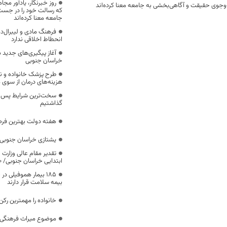
روز خبرنگار، یادآور 
وجوی حقیقت و آگاهی‌بخشی به جامعه معنا کرده‌اند
که رسالت خود را در جس
جامعه معنا کرده‌اند
فرهنگ مادی و لیبرال‌د
انحطاط اخلاقی ندارد
آغاز پیگیری‌های جدید ب
خراسان جنوبی
طرح پزشک خانواده و 
هزینه‌های درمان از سوی
سخت‌ترین شرایط پس از 
گذاشتیم
هفته دولت بهترین فرص
یشتازی خراسان جنوبی د
تقدیر مقام عالی وزارت
ابتدایی خراسان جنوبی/ ۴۶۰۰ دانش‌آموز زیر چتر «طرح حامی»
۱۸۵ بیمار هموفیلی
بیمه سلامت قرار دارند
خانواده را مهمترین رک
موضوع میراث فرهنگی،