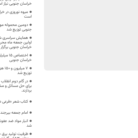
خراسان جنوبی نیاز ا
میوه نوروزی در خر
است
دومین محموله موا
جنوبی توزیع شد
همایش سراسری شیر
خراسان جنوبی برگزار
اختصاص ۵
خراسان جنوبی
۷ می
توزیع شد
در گام دوم انقلاب 
برای حل مسائل و مش
بردارند.
کتاب شعر «فرعی د
امام جمعه بیرجند: مسال
انبار مواد ضد عفو
شد
ظرفیت تولید برق خر