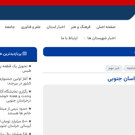
صفحه اصلی
فرهنگ و هنر
اخبار استان
علم و فناوری
جامعه
اخبار شهرستان ها
ارتباط با ما
پربازدیدترین ه
تحویل یک قطعه پ
امعه
,
خبر مهم
طبس
آغاز اولین جشنوار
کشور در بیرجند؛
رگزاری نمایشگاه آ
درخراسان جنوبی
حدود نیمی از مبتلا
خانم‌ ها هستند
۵۰۰ میلیارد توما
آبرسانی خراسان جنو