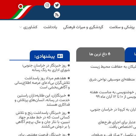
پزشکی و سلامت
گردشگری و میراث فرهنگی
یادداشت
کشاورزی
ا
داغ ترین ها
پیشنهادی:
روز خبرنگار در خراسان جنوبی؛
لیکان به حفاظت محیط زیست
شورای اداری به رنگ رسانه
هفدهم مرداد روز پاسداشت
ه منطقه‌ای موسیقی نواحی شرق
تلاش‌گران بی‌ادعای عرصه اطلاع‌رسانی
و آگاهی‌بخشی است
ثار خوشنویسی به مناسبت هفته
خبرنگاران، این طلایه‌داران راستین
وحدت و هفته خوشنویسی از 10 تا 12 آبان ماه 99
خدمت در رسانه، انسان‌های پرتلاش و
فداکاری هستند
یان به کرونا در خراسان جنوبی،
روز خبرنگار، پاسداشت رنج و تلاش
کسانی است که در خط مقدم جهاد
تبیین، با نثار جان و مال، پرچم آگاهی
ن اعتبار برای اجرای طرح‌های
را بر دوش می‌کشند
بی اختصاص یافت.
روز خبرنگار، فرصت مغتنمی برای
۸۵ میلیارد ریال برای تکمیل ۲ مرکز فنی و حرفه‌ای