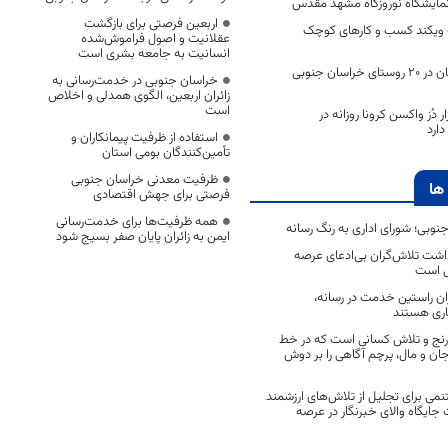
از نمایشگاه نوروزگاه مشهد مقدس
اربعین فرصتی برای بازگشت
اپ ویکند کسب و کار‌های کوچک
عقلانیت و اصول فراموش‌شده
انسانیت به جامعه بشری است
خدمات درمانی رایگان در ۲۰ روستای خراسان جنوبی
خراسان جنوبی در خدمت‌رسانی به
زائران اربعین، الگوی همدلی و اخلاص
است
 تزریق ۸ هزار دُز واکسن کرونا روزانه در
ارد
استفاده از ظرفیت پیمانکاران و
تأمین‌کنندگان بومی استان
ظرفیت معدنی خراسان جنوبی
ها
فرصتی برای جهش اقتصادی
همه ظرفیت‌ها برای خدمت‌رسانی
جنوبی؛ شورای اداری به رنگ رسانه
ایمن به زائران پایان صفر بسیج شود
اشت تلاش‌گران بی‌ادعای عرصه
ی است
اران راستین خدمت در رسانه،
اری هستند
 رنج و تلاش کسانی است که در خط
 جان و مال، پرچم آگاهی را بر دوش
نمی برای تجلیل از تلاش‌های ارزشمند
ایگاه والای خبرنگار در عرصه