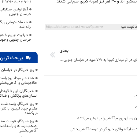
از مردم برای بازدید 
آغاز اولین استارت
خراسان جنوبی
ارائه شد
 کوتاه خبر:
https://khabarvahonar.ir/news/?p=51992
ظرفیت
خراسان جنوبی وجود د
بعدی
پربحث ترین 
تعداد فوتی های در اثر بیماری کرونا به 730 مورد در خراسان جنوبی رسید؛
روز خبرنگار در خراسان 
هفدهم مرداد روز پاسد
اطلاع‌رسانی و آگاهی‌بخش
خبرنگاران، این طلایه‌د
انسان‌های پرتلاش و فداک
ت
روز خبرنگار، پاسداشت
د
مقدم جهاد تبیین، با نثار
می‌کشند
ن و مال، پرچم آگاهی را بر دوش می‌کشند
روز خبرنگار، فرصت مغت
اصحاب رسانه و پاسداشت ج
 جایگاه والای خبرنگار در عرصه آگاهی‌بخشی
آگاهی‌بخشی