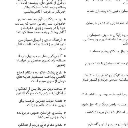
تجلیل از تلاش‌های ارزشمند اصحاب
ست
رسانه و پاسداشت جایگاه والای
اسان جنوبی ذخیره‌سازی شده
خبرنگار در عرصه آگاهی‌بخشی
روز خبرنگار، یادآور مجاهدت‌های
د ضدعفونی کننده در خراسان
خاموش انسان‌هایی است که رسالت
خود را در جست‌وجوی حقیقت و
آگاهی‌بخشی به جامعه معنا کرده‌اند
خوارگان حسینی همزمان با
اولین جمعه ماه محرم در ۲۰۰ نقطه شهری و روستایی
فرهنگ مادی و لیبرال‌دموکراسی
 شد
نتیجه‌ای جز فساد و انحطاط اخلاقی
ندارد
۱ میلیارد ریال به کانون‌های مساجد
آغاز پیگیری‌های جدید برای ایجاد
منطقه آزاد تجاری صنعتی در خراسان
لیون و ۱۵۰ هزار بسته معیشتی با کمک مردم
جنوبی
طرح پزشک خانواده و نظام ارجاع
همه کارگزاران نظام باید متفاوت
کاهش پرداخت مستقیم هزینه‌های
کلات اساسی مردم و کشور قدم
درمان از سوی مردم است
سخت‌ترین شرایط پس از انقلاب را
با اتکای به مردم پشت سر گذاشتیم
وم» توسط سوره مهر منتشر شد؛
هفته دولت بهترین فرصت برای
ه اراضی پادگان ۰۴ حل شود
تبیین خدمات نظام و دولت
نی احتکار شده در بیرجند کشف
یشتازی خراسان جنوبی در پرونده
ثبت جهانی آسبادها
اسان جنوبی از نیروگاه‌های
تقدیر مقام عالی وزارت از عملکرد