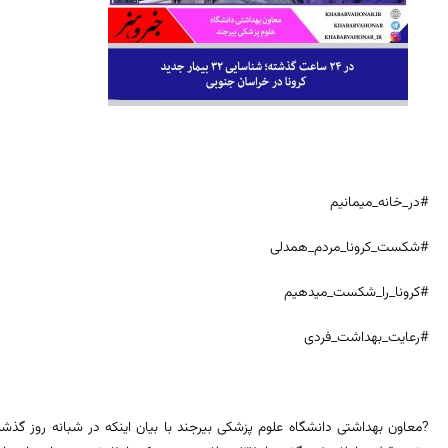
#در_خانه_میمانیم
#شکست_کرونا_مردم_همدلی
#کرونا_را_شکست_میدهیم
#رعایت_بهداشت_فردی