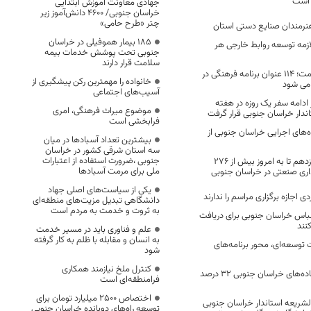
جهادی معاونت آموزش ابتدایی
خراسان جنوبی/ ۴۶۰۰ دانش‌آموز زیر
چتر «طرح حامی»
هنرمندان صنایع دستی استان
۱۸۵ بیمار هموفیلی در خراسان
ازمه توسعه روابط خارجی هر
جنوبی تحت پوشش خدمات بیمه
سلامت قرار دارند
همزمان با دهه کرامت؛ ۱۱۴ عنوان برنامه فرهنگی در
خانواده را مهمترین رکن پیشگیری از
 می شود
آسیب‌های اجتماعی
دامه سفر یک روزه در هفته
موضوع میراث فرهنگی، امری
اندار خراسان جنوبی قرار گرفت
فرابخشی است
های اجرایی خراسان جنوبی از
بیشترین تعداد آسبادها در میان
سه استان شرقی کشور در خراسان
جنوبی ،ضرورت استفاده از اعتبارات
از ابتدای دولت سیزدهم تا به امروز بیش از ۲۷۶
ملی برای مرمت آسبادها
اری صنعتی در خراسان جنوبی
یکی از سیاست‌های اصلی جهاد
دی اجازه برگزاری مراسم را ندارند
دانشگاهی تبدیل مزیت‌های منطقه‌ای
به ثروت و خدمت به مردم است
لباس خراسان جنوبی برای دریافت
نند
علم و فناوری باید در مسیر خدمت
به انسان و مقابله با ظلم به کار گرفته
 توسعه‌ای، محور برنامه‌های
شود
کنترل ملخ نیازمند همکاری
تردد خودروها در جاده‌های خراسان جنوبی ۳۲ درصد
فرامنطقه‌ای است
اختصاص 2500 میلیارد تومان برای
شریعه استاندار خراسان جنوبی
توسعه راه‌های دوبانده خراسان جنوبی