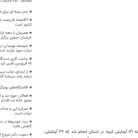
مختلف ۶۵۳ مگاوات است
چتر بیمه ای برای 
?اقتصاد قدرتمند، ل
کشور است
خراسان جنوبی برگزار
شوسف نهبندان در ا
دولت مورد بازدید است
ساعت کاری دستگاه‌
15 فروردین تغییر کرد
درصد رشد سرمایه گذ
اقامتگاه‌های بوم‌گر
فعالان حوزه مد و 
مجوز خانه مد اقدام ک
تمرکززدایی و عدالت
دولت است
کاهش یافت
?معاون بهداشتی دانشگاه علوم پزشکی بیرجند با بیان اینکه در شبانه روز گذشته 121 آزمایش کرونا در استان انجام شد که 32 آزمایش،
دعوت دکتر مروج ال