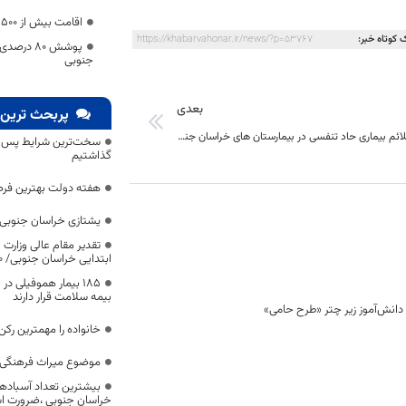
اقامت بیش از ۵۰۰ هزار نفر در خراسان جنوبی
 کوتاه خبر:
https://khabarvahonar.ir/news/?p=53767
پوشش 80 د
جنوبی
بعدی
پربحث ترین 
157 بیمار با علائم بیماری حاد تنفسی در بیمارستان های خراسان جنوبی بستری هستند
سخت‌ترین شرایط پس از 
گذاشتیم
هفته دولت بهترین فرص
یشتازی خراسان جنوبی د
تقدیر مقام عالی وزارت
ابتدایی خراسان جنوبی/ ۴۶۰۰ دانش‌آموز زیر چتر «طرح حامی»
۱۸۵ بیمار هموفیلی
بیمه سلامت قرار دارند
خانواده را مهمترین رک
موضوع میراث فرهنگی،
بیشترین تعداد آسبادها
خراسان جنوبی ،ضرورت است