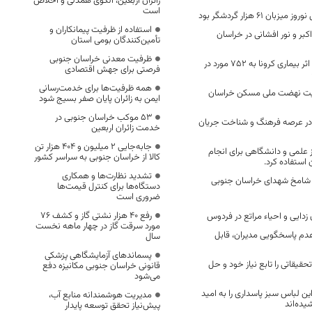
زائران اربعین، الگوی همدلی و اخلاص
است
ن ۶۱ هزار گردشگر بود
استفاده از ظرفیت پیمانکاران و
اکبر و نور افشانی در خراسان
تأمین‌کنندگان بومی استان
ظرفیت معدنی خراسان جنوبی
تعداد فوتی های در اثر بیماری کرونا به 752 مورد در
فرصتی برای جهش اقتصادی
همه ظرفیت‌ها برای خدمت‌رسانی
انی به ۲۴ سایت نهضت ملی مسکن خراسان
ایمن به زائران پایان صفر بسیج شود
53 موکب خراسان جنوبی در
ر عرصه فرهنگ و شناخت جریان
خدمت زائران اربعین
جابه‌جایی 2 میلیون و 404 هزار تن
ز علمی و دانشگاهی برای انجام
کالا از خراسان جنوبی به سراسر کشور
استفاده کرد.
تشدید نظارت‌ها و همکاری
م شامخ شهدای خراسان جنوبی
دستگاه‌ها برای کنترل قیمت‌ها
ضروری است
رفع 40 هزار نشتی گاز و کشف 76
 زدایی و احیاء مراتع در فردوس
مورد سرقت گاز در چهار ماهه نخست
 عدم پاسخگویی مدیران، قابل
سال
پسماندهای آزمایشگاهی پزشکی
قیقاتی را تابع نیاز خود و حل
قانونی خراسان جنوبی مکانیزه دفع
می‌شود
ین لباس سبز پاسداری را به امید
مدیریت هوشمندانه منابع آب،
یده‌اند
پیش‌نیاز تحقق توسعه پایدار