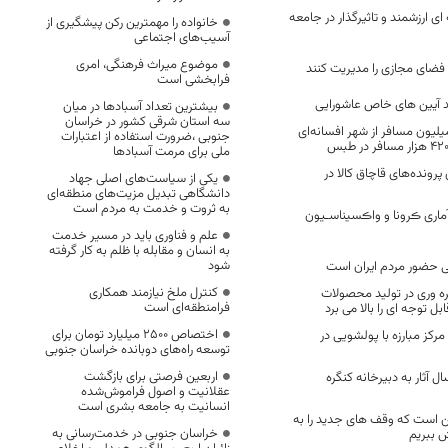
ای ارزشمند و تاثیرگذار در جامعه
خانواده را مهمترین رکن پیشگیری از
آسیب‌های اجتماعی
موضوع میراث فرهنگی، امری
 فضای مجازی را مدیریت کنند
فرابخشی است
 آیین های خاص عاشورایی
بیشترین تعداد آسبادها در میان
سه استان شرقی کشور در خراسان
یلیون مسافر از شهر افسانه‌ای
جنوبی ،ضرورت استفاده از اعتبارات
ملی برای مرمت آسبادها
 درصدی پرونده‌های قاچاق کالا در
یکی از سیاست‌های اصلی جهاد
دانشگاهی تبدیل مزیت‌های منطقه‌ای
به ثروت و خدمت به مردم است
ماری ڪرونا و واڪسیناسـیون
علم و فناوری باید در مسیر خدمت
به انسان و مقابله با ظلم به کار گرفته
شود
کنترل ملخ نیازمند همکاری
ه وری در تولید محصولات
فرامنطقه‌ای است
ابل توجه ای را بالا می برد
اختصاص 2500 میلیارد تومان برای
 مرکز مبارزه با پولشویی در
توسعه راه‌های دوبانده خراسان جنوبی
اربعین فرصتی برای بازگشت
ال آثار به دبیرخانه کنگره
عقلانیت و اصول فراموش‌شده
انسانیت به جامعه بشری است
ین است که وقف های جدید را به
خراسان جنوبی در خدمت‌رسانی به
 ببریم