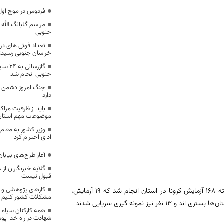
فردوس در موج اول نوروز میزبا
مراسم گلبانگ الله 
جنوبی
خراسان جنوبی رسید؛
گازرس
جنوبی انجام شد
جنگ امروز دشمن د
دارد
باید از ظرفیت مراک
موضوعات مهم استان 
وزیر کشور به مقا
ادای احترام کرد
آغاز طرح‌های بیابان
گلایه خبرنگاران از
قبول نیست
کارهای پژوهشی و تح
?معاون بهداشتی دانشگاه علوم پزشکی بیرجند با بیان اینکه در شبانه روز گذشته 168 آزمایش کرونا در استان انجام شد که 19 آزمایش،
مشکلات کشور کنیم
همه کارکنان سپاه ا
شهادت در راه خدا پوش