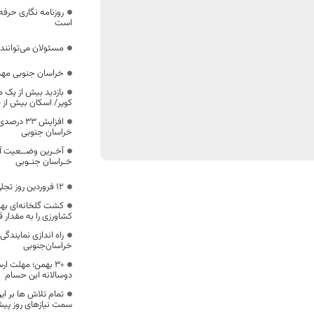
روزنامه نگاری حرفه 
است
مسئولان می‌توانند
خراسان جنوبی مهد
بازدید بیش از یک م
کویر/ اسکان بیش از 420 هزار مسافر در طبس
افزایش ۳۳
خراسان جنوبی
آخـرین وضــعیت آ
خـراسان جنـوبی
۱۲ فروردین روز تجلی حضور مردم ایران است
کشت گلخانه‌ای بهر
کشاورزی را به مقدار ق
راه اندازی نمایندگی
خراسان‌جنوبی
۳۰ بهمن؛ مهلت ارس
دوسالانه ابن حسام
تمام تلاش ها بر ا
سمت نیازهای روز پیش