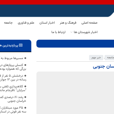
صفحه اصلی
فرهنگ و هنر
اخبار استان
علم و فناوری
جامعه
اخبار شهرستان ها
ارتباط با ما
پربازدیدترین ه
امعه
,
خبر مهم
مسیرها مربوط به 
کنسلی پروازهای د
بزرگی که همواره بود
درخشش 5 ن
رسانه در بین 12 جوان برتر خراسان جنوبی
كلاهبرداري تلفنی 
“سرايان” نافرجام ماند
رشد ۸۱ درصدی
خراسان جنوبی
35 مورد مبتلایان
سه نفر فوتی در استان