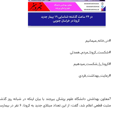
#در_خانه_میمانیم
#شکست_کرونا_مردم_همدلی
#کرونا_را_شکست_میدهیم
#رعایت_بهداشت_فردی
مثبت قطعی اعلام شد، گفت: از این تعداد مبتلای جدید به کرونا، 6 نفر در بیمارستان‌ها بستری اند و 13 نفر نیز نمونه گیری سرپایی شدند