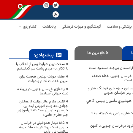
پزشکی و سلامت
گردشگری و میراث فرهنگی
یادداشت
کشاورزی
ا
داغ ترین ها
پیشنهادی:
سخت‌ترین شرایط پس از انقلاب را
آرامستان بیرجند مسدود است
با اتکای به مردم پشت سر گذاشتیم
ر خراسان جنوبی نقطه ضعف
هفته دولت بهترین فرصت برای
ه است
تبیین خدمات نظام و دولت
فر از فعالین حوزه های فرهنگ، هنر و
یشتازی خراسان جنوبی در پرونده
ثبت جهانی آسبادها
با هوشياري مأموران پليس آگاهي
تقدیر مقام عالی وزارت از عملکرد
جهادی معاونت آموزش ابتدایی
خراسان جنوبی/ ۴۶۰۰ دانش‌آموز زیر
 کمک‌های مردمی به کمیته امداد
چتر «طرح حامی»
۱۸۵ بیمار هموفیلی در خراسان
 کرونا درخراسان جنوبی تا کنون
جنوبی تحت پوشش خدمات بیمه
سلامت قرار دارند