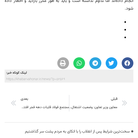
انجام داده‌اند اما تداوم نداشته است و باید به طور مکرر بازدید و اخطار داده
شود.
لینک کوتاه خبر:
https://khabarvahonar.ir/news/?p=52569
قبلی
بعدی
معاون وزیر تعاون: وضعیت اشتغال ۱۰ استان از نزدیک بررسی می‌شود
مجتمع فولاد قاینات دهه فجر افتتاح می‌شود
سخت‌ترین شرایط پس از انقلاب را با اتکای به مردم پشت سر گذاشتیم