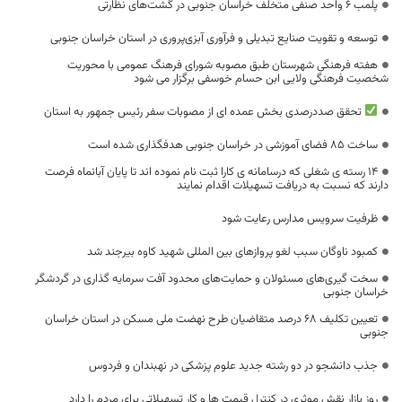
پلمب ۶ واحد صنفی متخلف خراسان جنوبی در گشت‌های نظارتی
توسعه و تقویت صنایع تبدیلی و فرآوری آبزی‌پروری در استان خراسان جنوبی
هفته فرهنگی شهرستان طبق مصوبه شورای فرهنگ عمومی با محوریت
شخصیت فرهنگی ولایی ابن حسام خوسفی برگزار می شود
تحقق صددرصدی بخش عمده ای از مصوبات سفر رئیس جمهور به استان
ساخت ۸۵ فضای آموزشی در خراسان جنوبی هدفگذاری شده است
۱۴ رسته ی شغلی که درسامانه ی کارا ثبت نام نموده اند تا پایان آبانماه فرصت
دارند که نسبت به دریافت تسهیلات اقدام نمایند
ظرفیت سرویس مدارس رعایت شود
کمبود ناوگان سبب لغو پروازهای بین المللی شهید کاوه بیرجند شد
سخت گیری‌های مسئولان و حمایت‌های محدود آفت سرمایه گذاری در گردشگر
خراسان جنوبی
تعیین تکلیف ۶۸ درصد متقاضیان طرح نهضت ملی مسکن در استان خراسان
جنوبی
جذب دانشجو در دو رشته جدید علوم پزشکی در نهبندان و فردوس
روز بازار نقش موثری در کنترل قیمت ها و کار تسهیلاتی برای مردم را دارد