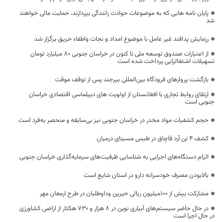
پایان نامه هایی که به موضوعات حوادث رانندگی بپردازند، حمایت مالی خواهند
شد
رزمایش پدافند غیر عامل با موضوع امداد و نجات و‌اطفاء حریق برگزار شد
از اعتبارات صندوق توسعه ملی تا کنون در خراسان جنوبی ۸۰ میلیارد تومان
تسهیلات اشتغالزایی پرداخت شده است
بازگشت پروازهای فرودگاه بین‌المللی بیرجند پس از توقف موقت
ارتقای روابط تجاری با افغانستان از اولویت های دیپلماسی اقتصادی خراسان
جنوبی است
حجم کشفیات مواد مخدر در خراسان جنوبی نیز بی‌سابقه و منحصر به‌فرد است
کشف 4 تن آرد قاچاق در طبس مسینای درمیان
الزام دستگاه‌های اجرایی به شناسایی ظرفیت‌های سرمایه‌گذاری خراسان جنوبی
بالابودن مصرف خودسرانه دارو در استان شایع است
مشارکت بیش از ۱۰۰میلیون ریالی خیرین وداوطلبان در طرح ارمغان مهر
در حال حاضر سیستم‌های آبیاری نوین در ۸ هزار و ۷۳۰ هکتار از اراضی کشاورزی
در حال اجرا است