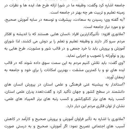
جامعه اشاره کرد وگفت: وظیفه ما در شورا ارائه طرح ها، ایده ها و نظرات در
زمینه تعلیم و تربیت هر چه بهتر در جامعه است.
?به گفته وی؛ رسیدن به سعادت، پیشرفت و توسعه در سایه آموزش صحیح،
نو و مورد نیاز جامعه است.
?ملانوری افزود: تأثیرگذارترین افراد ،انسان هایی هستند که با اندیشه و افکار
مردم سرو کار دارند و وظیفه تعلیم و تعلم را بر دوش می کشند، لذا شورای
آموزش و پرورش باید با خرد جمعی و در قالب شور و مشورت، طرح هایی به
روز و نوآورانه را تصویب و اجرایی نماید.
?وی گفت: باید تلاش کنیم مردم به این سمت سوق داده شوند که در قالب
ایده های نو و با کمترین مشقت ، بهترین امکانات را برای خود و جامعه به
ارمغان آورند.
?استاندار به پیشینه غنی فرهنگی و علمی استان در پرورش انسان های
دانشمند در سطح کشور و جهان تأکید کرد و گفت:تعدد پدران علمی استان،
کسب رتبه های برتر کنکورکشور و کسب رتبه های برتر المپیاد های علمی،
نشان از توان فکری مردم این دیار دارد.
?ملانوری با اشاره به تأثیر فراوان آموزش و پرورش صحیح و کارآمد در کاهش
آسیب های اجتماعی تصریح نمود: اگر آموزش، صحیح و به درستی صورت