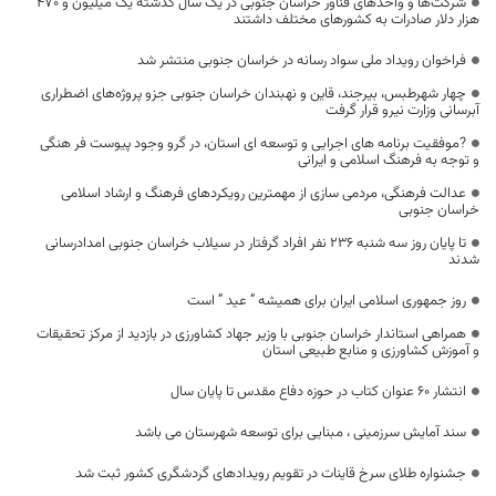
شرکت‌ها و واحدهای فناور خراسان جنوبی در یک سال گذشته یک میلیون و ۴۷۰
هزار دلار صادرات به کشورهای مختلف داشتند
فراخوان رویداد ملی سواد رسانه در خراسان جنوبی منتشر شد
چهار شهرطبس، بیرجند، قاین و نهبندان خراسان جنوبی جزو پروژه‌های اضطراری
آبرسانی وزارت نیرو قرار گرفت
?موفقیت برنامه های اجرایی و توسعه ای استان، در گرو وجود پیوست فر هنگی
و توجه به فرهنگ اسلامی و ایرانی
عدالت فرهنگی، مردمی سازی از مهمترین رویکردهای فرهنگ و ارشاد اسلامی
خراسان جنوبی
تا پایان روز سه شنبه 236 نفر افراد گرفتار در سیلاب خراسان جنوبی امدادرسانی
شدند
روز جمهوری اسلامی ایران برای همیشه ” عید ” است
همراهی استاندار خراسان جنوبی با وزیر جهاد کشاورزی در بازدید از مرکز تحقیقات
و آموزش کشاورزی و منابع طبیعی استان
انتشار ۶٠ عنوان کتاب در حوزه دفاع مقدس تا پایان سال
سند آمایش سرزمینی ، مبنایی برای توسعه شهرستان می باشد
جشنواره طلای سرخ قاینات در تقویم رویدادهای گردشگری کشور ثبت شد