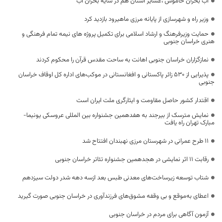
آب بحران خاموش ،عشایر استان هم در سایه بحران آب
وزیر راه و شهرسازی از پایانه مرزی ماهیرود بازدید کرد
حمایت وزیرفرهنگ و ارشاد اسلامی برای تکمیل پروژه های نیمه تمام فرهنگی و
هنری خراسان جنوبی
نمازگزاران خراسان جنوبی اهانت به ساحت مقدس قرآن را محکوم کردند
پذیرایی از ۵۳۰ زائر پاکستانی و افغانستانی در موکب‌های اداره کل اوقاف خراسان
جنوبی
اقتدار کشور حاصل مقاومت و ایثارگری ملت ایران است
نمایش مترسک از بیرجند به هفدهمین جشنواره بین المللی عروسکی یونیما-
مبارک تهران راه یافت
۱۱ طرح عمرانی در شهرستان مرزی نهبندان افتتاح شد
رقابت ۱۱ اثر نمایشی در هجدهمین جشنواره تئاتر خراسان جنوبی
شتاب توسعه زیرساخت‌های معدنی طبس بعد ازسه دهه شدر دولت سیزدهم
اعطای به‌موقع و بی وقفه مشوق‌های فرزندآوری در خراسان جنوبی صورت گیرید
آزمون آگاهی برای مردم در خراسان جنوبی