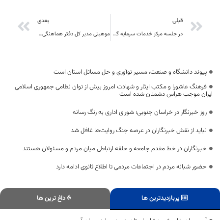
قبلی
بعدی
در جلسه مرکز خدمات سرمایه گذاری استان مطرح شد: اعلام آمادگی هلدینگ سرمایه گذاری خارجی در طرح تولید فروسیلیس آلومینیوم در شهرستان طبس
موهبتی مدیر کل دفتر هماهنگی امور اقتصادی استانداري كليات برگزاري جشنواره ملي گل نرگس در استان، تصويب شد
پیوند دانشگاه و صنعت، مسیر نوآوری و حل مسائل استان است
فرهنگ عاشورا و مکتب ایثار و شهادت امروز بیش از توان نظامی جمهوری اسلامی
ایران موجب هراس دشمنان شده است
روز خبرنگار در خراسان جنوبی؛ شورای اداری به رنگ رسانه
نباید از نقش خبرنگاران در عرصه جنگ روایت‌ها غافل شد
خبرنگاران در خط مقدم جامعه و حلقه ارتباطی میان مردم و مسئولان هستند
حضور شبانه مردم در اجتماعات مردمی تا اطلاع ثانوی ادامه دارد
پربازدیدترین ها
داغ ترین ها