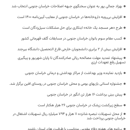
بهزاد جمالی پور به عنوان سخنگوی جبهه اصلاحات خراسان جنوبی انتخاب شد
افزایش بی‌رویه داروخانه‌ها در خراسان جنوبی از معایب آیین‌نامه ۱۴۰۰ است
طرح «هر مسجد یک خانه» ابتکاری برای حل مشکلات سیل‌زدگان است
کسب مقام سوم بانوان خراسان جنوبی در مسابقات گلف قهرمانی کشور
افزایش بیش از ۲ برابری دانشجویان خارجی فارغ التحصیل دانشگاه بیرجند
پیشنهاد تمدید مهلت مصالحه ریالی صادرکنندگان تا پایان شهریور و پیگیری
تسهیل رفع تعهدات ارزی
بازدید نماینده وزیر بهداشت از مراکز بهداشتی و درمانی خراسان جنوبی
جشنواره استانی بازیهای بومی و محلی خراسان جنوبی در روستای افین برگزار شد.
پیش بینی برداشت 16 هزار تن انگور در خراسان جنوبی
سطح زیرکشت زرشک در خراسان جنوبی ۲۶ هزار هکتار است
از محل تسهیلات تبصره شانزده ۱۱ هزار و ۷۹۴ میلیارد ریال تسهیلات اشتغال در
خراسان جنوبی پرداخت شد
برنامه های هفته دفاع مقدس متناسب با ظرفیت های استان باشند