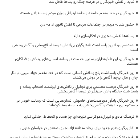
نباید از نقش خبرنگاران در عرصه جنگ روایت‌ها غافل شد
خبرنگاران در خط مقدم جامعه و حلقه ارتباطی میان مردم و مسئولان هستند
حضور شبانه مردم در اجتماعات مردمی تا اطلاع ثانوی ادامه دارد
رسانه‌ها نقشی محوری در افکارسازی دارند
هفدهم مرداد روز پاسداشت تلاش‌گران بی‌ادعای عرصه اطلاع‌رسانی و آگاهی‌بخشی
است
خبرنگاران، این طلایه‌داران راستین خدمت در رسانه، انسان‌های پرتلاش و فداکاری
هستند
روز خبرنگار، پاسداشت رنج و تلاش کسانی است که در خط مقدم جهاد تبیین، با نثار
جان و مال، پرچم آگاهی را بر دوش می‌کشند
روز خبرنگار، فرصت مغتنمی برای تجلیل از تلاش‌های ارزشمند اصحاب رسانه و
پاسداشت جایگاه والای خبرنگار در عرصه آگاهی‌بخشی
روز خبرنگار، یادآور مجاهدت‌های خاموش انسان‌هایی است که رسالت خود را در
جست‌وجوی حقیقت و آگاهی‌بخشی به جامعه معنا کرده‌اند
فرهنگ مادی و لیبرال‌دموکراسی نتیجه‌ای جز فساد و انحطاط اخلاقی ندارد
آغاز پیگیری‌های جدید برای ایجاد منطقه آزاد تجاری صنعتی در خراسان جنوبی
طرح پزشک خانواده و نظام ارجاع کاهش پرداخت مستقیم هزینه‌های درمان از سوی