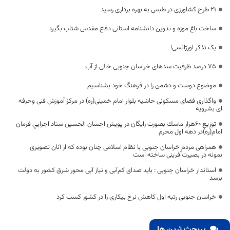
21 طرح کشاورزی در طبس به بهره برداری رسید
ساخت باغ موزه و تدوین دانشنامه استانی دفاع مقدس شتاب بگیرد
یک تذکر اورژانسی!
75 درصد ظرفیت سدهای خراسان جنوبی خالی از آب
موضوع دوست و دشمن را در فرهنگ خود بشناسیم
واگذاری فضای مسکونی حاشیه بلوار امام خمینی(ره) در مرکز آموزش فنی وحرفه
ای بشرویه
توزیع ٦٠هزار ماسك بصورت رايگان در پويش احسان الحسين ستاد اجرايي فرمان
امام(ره)در دهه اول محرم
همراهی مردم خراسان جنوبی با نظام اسلامی چنان بوده که از آنان تصویری
نمونه در بصیرت‌آفرینی ساخته است
استاندار خراسان جنوبی : باید صدای کم‌آبی و نیاز آبی محور شرق کشور به دولت
برسد
خراسان جنوبی رتبه اول کاهش نرخ بیکاری را در کشور کسب کرد
پربحث ترین ها