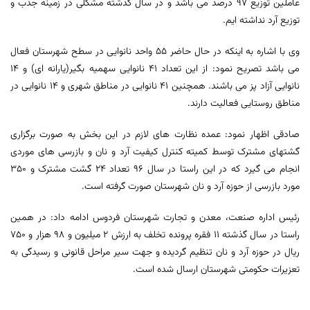
عاملین توزیع 97 درصد می باشد و در سال گذشته مشکلی در زمینه جذب و
توزیع آرد نداشته ایم.
وی با اشاره به اینکه در حال حاضر 55 واحد نانوایی در سطح شهرستان فعال
می باشد تصریح نمود: از این تعداد 41 نانوایی سهمیه بگیر(یارانه ای) و 14
نانوایی آزاد پز می باشند. همچنین 41 نانوایی در مناطق شهری و 14 نانوایی در
مناطق روستایی فعالیت دارند.
صادقی اظهار نمود: عمده نظارت های لازم در این بخش به صورت برگزاری
گشتهای مشترک توسط کمیته کنترل کیفیت آرد و نان و بازرسی های موردی
انجام می گیرد که در این راستا در سال 96 تعداد 24 گشت مشترک و 350
مورد بازرسی از حوزه آرد و نان شهرستان صورت گرفته است.
رئیس اداره صنعت، معدن و تجارت شهرستان فردوس ادامه داد: در همین
راستا در سال گذشته 11 فقره پرونده تخلف به ارزش 2 میلیون و 98 هزار و 750
ریال در حوزه آرد و نان تنظیم گردیده و جهت سیر مراحل قانونی و رسیدگی به
تعزیرات حکومتی شهرستان ارسال شده است.