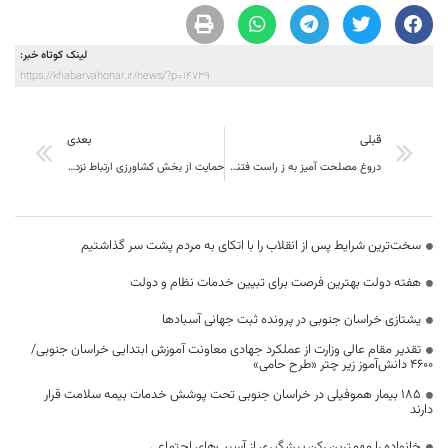
لینک کوتاه خبر:
https://khabarvahonar.ir/news/?p=14739
قبلی
بعدی
دروغ مصلحت آمیز به ز راست فتنه برانگیز
حمایت از بخش کشاورزی ارتباط نزدیک با حمایت از کالای ایرانی دارد
سخت‌ترین شرایط پس از انقلاب را با اتکای به مردم پشت سر گذاشتیم
هفته دولت بهترین فرصت برای تبیین خدمات نظام و دولت
یشتازی خراسان جنوبی در پرونده ثبت جهانی آسبادها
تقدیر مقام عالی وزارت از عملکرد جهادی معاونت آموزش ابتدایی خراسان جنوبی/
۴۶۰۰ دانش‌آموز زیر چتر «طرح حامی»
۱۸۵ بیمار هموفیلی در خراسان جنوبی تحت پوشش خدمات بیمه سلامت قرار
دارند
خانواده را مهمترین رکن پیشگیری از آسیب‌های اجتماعی