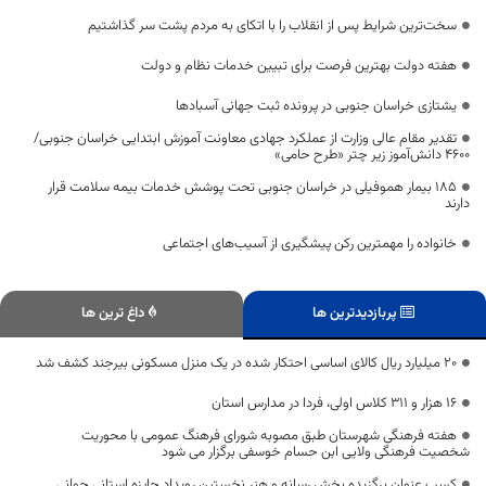
سخت‌ترین شرایط پس از انقلاب را با اتکای به مردم پشت سر گذاشتیم
هفته دولت بهترین فرصت برای تبیین خدمات نظام و دولت
یشتازی خراسان جنوبی در پرونده ثبت جهانی آسبادها
تقدیر مقام عالی وزارت از عملکرد جهادی معاونت آموزش ابتدایی خراسان جنوبی/
۴۶۰۰ دانش‌آموز زیر چتر «طرح حامی»
۱۸۵ بیمار هموفیلی در خراسان جنوبی تحت پوشش خدمات بیمه سلامت قرار
دارند
خانواده را مهمترین رکن پیشگیری از آسیب‌های اجتماعی
پربازدیدترین ها
داغ ترین ها
۲۰ میلیارد ریال کالای اساسی احتکار شده در یک منزل مسکونی بیرجند کشف شد
16 هزار و 311 کلاس اولی، فردا در مدارس استان
هفته فرهنگی شهرستان طبق مصوبه شورای فرهنگ عمومی با محوریت
شخصیت فرهنگی ولایی ابن حسام خوسفی برگزار می شود
کسب عنوان برگزیده بخش رسانه و هنر نخستین رویداد جایزه استانی جوانی