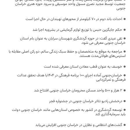
جمعیت توسط مجید نصری مسول واحد موسیقی و سرود حوزه هنری خراسان
جنوبی
احداث باند دوم در ۷۰ کیلومتر از محورهای نهبندان در حال اجرا است
حکم جایگزین حبس با توزیع لوازم گرمایشی در بشرویه اجرا شد
تقی عیدی گفت: در حوزه گردشگری شهرستان سرایان به عنوان بام استان
خراسان جنوبی معرفی می شود.
مراجعه به موقع به متخصصان و حفظ سبک زندگی سالم، دو رکن اصلی مقابله با
استرس‌های طولانی‌مدت هستند.
خوسف به عنوان قطب معادن استان معرفی شده است
خراسان‌جنوبی آماده اجرای ۱۰۰ برنامه فرهنگی در ۱۴۰۴با هدف تحقق عدالت
فرهنگی و تمرکززدایی
۲ هزار و ۵۰۰ واحد مسکن محرومان خراسان جنوبی افتتاح شد
درخشش رادیو تئاتر خراسان جنوبی در جشنواره فجر
توسعه گردشگری در کشور به خصوص استان‌هایی مانند خراسان‌ جنوبی دولت
باید سرمایه‌گذاری کند
گشت‌های انتظامی و نظارتی در خراسان جنوبی افزایش می‌یابد