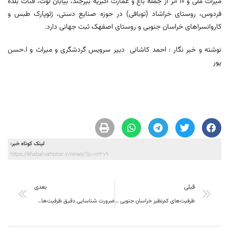
میراث ملی و ۱۰ اثر از جمله باغ و عمارت اکبریه بیرجند، بیابان لوت، قنات بلده
فردوس، روستای خراشاد (توبافی) در حوزه صنایع دستی، ژئوپارک طبس و
کاروانسراهای خراسان جنوبی و روستای اصفهک ثبت جهانی دارد.
نوشته و خبر نگار : احمد کاشانی دبیر سرویس گردشگری و میراث و ا.حسن
پور
لینک کوتاه خبر:
https://khabarvahonar.ir/news/?p=112379
قبلی
بعدی
ظرفیت‌های کم‌نظیر خراسان جنوبی در حوزه‌های مرزی، ترانزیتی و سرمایه‌گذاری
ضرورت شناسایی دقیق ظرفیت‌های فناورانه برای حل مسائل شرکت‌های دانش‌بنیان