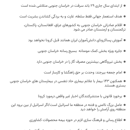
از ابتدای سال جاری ۲۹ باند سرقت در خراسان جنوبی متلاشی شده است
هدف استعمار جهانی فقط سلطه، غارت و به بردگی کشاندن بشریت است
اقلام صادراتی خراسان جنوبی به کشورهای عراق، افغانستان، پاکستان،
ترکمنستان و ارمنستان صادر می شود
آموزش پساکرونای دانش‌آموزان ایران همانند قبل کرونا نخواهد بود
جایزه ویژه بخش کمک مومنانه بسیج رسانه خراسان جنوبی
بخش نیروگاهی بیشترین مصرف گاز را در خراسان جنوبی دارد
امام جمعه بیرجند: وحدت بر حق راهگشا و کارساز است
همکنون 143 بیمار با علائم بیماری حاد تنفسی در بیمارستان های خراسان جنوبی
بستری هستند
برخورد قانونی با منتشرکنندگان اخبار غیر واقعی درمورد کرونا
عامل بزرگ ناامنی و فتنه در منطقه ما اسرائیل است/اگر اسرائیل از بین برود این
منطقه روی آرامش را خواهد دید
اطلاع رسانی و فرهنگ سازی لازم در حوزه بیمه محصولات کشاورزی