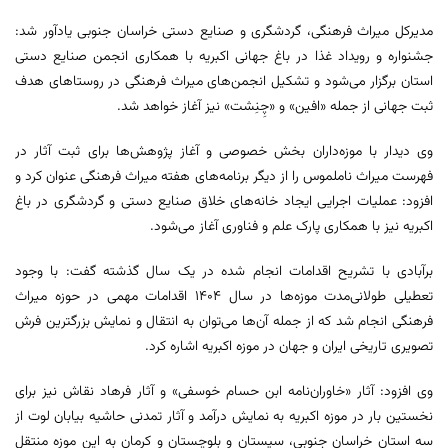
مدیرکل میراث فرهنگی، گردشگری و صنایع دستی خراسان جنوبی یادآور شد:
جشنواره و رویداد غذا در باغ جهانی اکبریه با همکاری انجمن صنایع دستی
استان برگزار می‌شود و تشکیل انجمن‌های میراث فرهنگی در روستاهای هدف
ثبت جهانی از جمله «افین» و «چِنِشت» نیز آغاز خواهد شد.
وی دیدار با موزه‌داران بخش خصوصی و آغاز پژوهش‌ها برای ثبت آثار در
فهرست میراث ناملموس را از دیگر برنامه‌های هفته میراث فرهنگی عنوان کرد و
افزود: عملیات اجرایی ایجاد خانه‌های خلاق صنایع دستی و گردشگری در باغ
اکبریه نیز با همکاری پارک علم و فناوری آغاز می‌شود.
برآبادی با تشریح اقدامات انجام شده در یک سال گذشته گفت: با وجود
تعطیلی طولانی‌مدت موزه‌ها در سال ۱۴۰۴ اقدامات مهمی در حوزه میراث
فرهنگی انجام شد که از جمله آن‌ها می‌توان به انتقال و نمایش بزرگترین فرش
تصویری تاریخی ایران و جهان در موزه اکبریه اشاره کرد.
وی افزود: آثار «خاوران‌نامه ابن حسام خوسفی» و آثار فرهاد نقاش نیز برای
نخستین بار در موزه اکبریه به نمایش درآمد و آثار تمدنی حاشیه بیابان لوت از
سه استان خراسان جنوبی، سیستان و بلوچستان و کرمان به این موزه منتقل