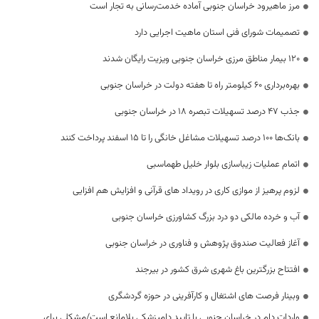
مرز ماهیرود خراسان جنوبی آماده خدمت‌رسانی به تجار است
تصمیمات شورای فنی استان ماهیت اجرایی دارد
۱۲۰ بیمار مناطق مرزی خراسان جنوبی ویزیت رایگان شدند
بهره‌برداری ۶۰ کیلومتر راه تا هفته دولت در خراسان جنوبی
جذب ۴۷ درصد تسهیلات تبصره ۱۸ در خراسان جنوبی
بانک‌ها ۱۰۰ درصد تسهیلات مشاغل خانگی را تا ۱۵ اسفند پرداخت کنند
اتمام عملیات زیباسازی بلوار خلیل طهماسبی
لزوم پرهیز از موازی کاری در رویداد های قرآنی و افزایش هم افزایی
آب و خرده مالکی دو درد بزرگ کشاورزی خراسان جنوبی
آغاز فعالیت صندوق پژوهش و فناوری در خراسان جنوبی
افتتاح بزرگترین باغ شهری شرق کشور در بیرجند
وبینار فرصت های اشتغال و کارآفرینی در حوزه گردشگری
واردات دام در خراسان جنوبی با تایید دامپزشکی بلامانع است/مشکلی برای