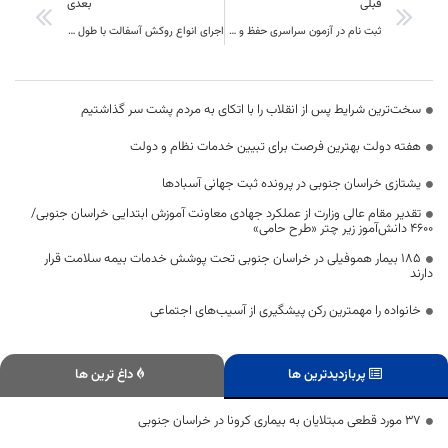
قبلی
بعدی
ثبت نام در آزمون سراسری حفظ و مفاهیم قرآن کریم تمدید شد
اجرای انواع روکش آسفالت با طول بيش از 337 کیلومتر از راههای استان خراسان جنوبی در 10 ماهه سال جاری
سخت‌ترین شرایط پس از انقلاب را با اتکای به مردم پشت سر گذاشتیم
هفته دولت بهترین فرصت برای تبیین خدمات نظام و دولت
یشتازی خراسان جنوبی در پرونده ثبت جهانی آسبادها
تقدیر مقام عالی وزارت از عملکرد جهادی معاونت آموزش ابتدایی خراسان جنوبی/
۴۶۰۰ دانش‌آموز زیر چتر «طرح حامی»
۱۸۵ بیمار هموفیلی در خراسان جنوبی تحت پوشش خدمات بیمه سلامت قرار
دارند
خانواده را مهمترین رکن پیشگیری از آسیب‌های اجتماعی
پربازدیدترین ها
داغ ترین ها
37 مورد قطعی مبتلایان به بیماری کرونا در خراسان جنوبی