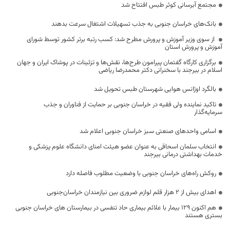
مجتمع آبرسانی کوثر طبس افتتاح شد
بانک‌های خراسان جنوبی به جذب تسهیلات اشتغال سرعت بدهند
از سوی وزیر آموزش و پرورش مطرح شد: کسب رتبه برتر کشور توسط شورای
آموزش و پرورش استان
برگزاری کارگاه گفتمان پیرامون طرح‌ها، نقش‌ها و تزئینات در پوشاک ایران و جهان
اسلام در بیرجند با سخنرانی دکتر محمدرضا ریاضی
بالگرد اوژانس هوایی شهرستان طبس تحویل شد
تاکید نماینده ولی فقیه در خراسان جنوبی بر حمایت از فناوران و جذب
سرمایه‌گذار
اسامی واحدهای صنعتی سبز خراسان جنوبی اعلام شد
انتخاب سلمان اسحاقی به عنوان عضو هیئت امنای دانشگاه علوم پزشکی و
خدمات بهداشتی درمانی بیرجند
روکش راه‌های خراسان جنوبی با وضعیت مطلوب فاصله دارد
اهدای بیش از ۲ هزار قلم لوازم ضروری بین نیازمندان خراسان‌جنوبی
هم اکنون 129 بیمار با علائم بیماری حاد تنفسی در بیمارستان های خراسان جنوبی
بستری هستند