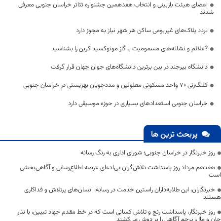
اعضای هیئت بازبینی و انتخاب هفدهمین جشنواره تئاتر خراسان جنوبی معرفی
شدند
تردد پلاک‌های غیربومی ساکن هر شهر نیاز به مجوز دارد
?علائم و نشانه‌های مسموميت با گاز مونوكسيد كربن را بشناسید
دانشگاه بیرجند در بین برترین دانشگاه‌های جوان جهان قرار گرفت
کلنگ‌زنی 70 واحد مسکونی معلولین و مددجویان بهزیستی در خراسان جنوبی
خراسان جنوبی استعدادهای بسیاری در حوزه موسیقی دارد
پربحث ترین ها
روز خبرنگار در خراسان جنوبی؛ شورای اداری به رنگ رسانه
هفدهم مرداد روز پاسداشت تلاش‌گران بی‌ادعای عرصه اطلاع‌رسانی و آگاهی‌بخشی
است
خبرنگاران، این طلایه‌داران راستین خدمت در رسانه، انسان‌های پرتلاش و فداکاری
هستند
روز خبرنگار، پاسداشت رنج و تلاش کسانی است که در خط مقدم جهاد تبیین، با نثار
جان و مال، پرچم آگاهی را بر دوش می‌کشند