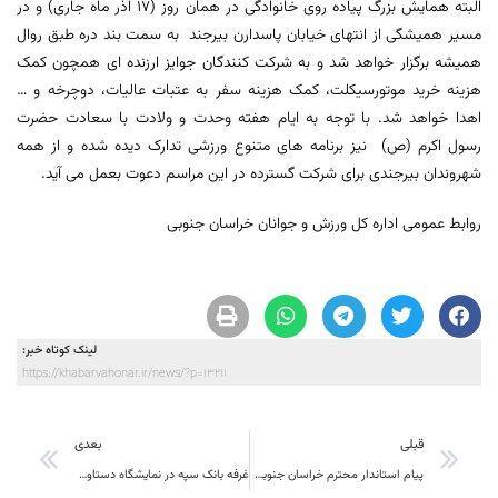
البته همایش بزرگ پیاده روی خانوادگی در همان روز (17 اذر ماه جاری) و در
مسیر همیشگی از انتهای خیابان پاسدارن بیرجند به سمت بند دره طبق روال
همیشه برگزار خواهد شد و به شرکت کنندگان جوایز ارزنده ای همچون کمک
هزینه خرید موتورسیکلت، کمک هزینه سفر به عتبات عالیات، دوچرخه و …
اهدا خواهد شد. با توجه به ایام هفته وحدت و ولادت با سعادت حضرت
رسول اکرم (ص) نیز برنامه های متنوع ورزشی تدارک دیده شده و از همه
شهروندان بیرجندی برای شرکت گسترده در این مراسم دعوت بعمل می آید.
روابط عمومی اداره کل ورزش و جوانان خراسان جنوبی
لینک کوتاه خبر:
https://khabarvahonar.ir/news/?p=13211
قبلی
بعدی
پیام استاندار محترم خراسان جنوبی به مناسبت سالروز ولادت باسعادت رسول اکرم(ص) و هفته وحدت
غرفه بانک سپه در نمایشگاه دستاوردهای فناوری و پژوهشی