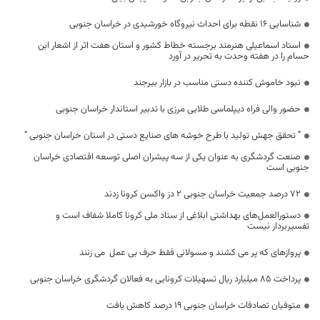
شناسایی ۱۶ نقطه برای احداث نیروگاه خورشیدی در خراسان جنوبی
استاد اسماعیلی هنرمند برجسته خطاط کشور و استان هفت اثر از اشعار ابن
حسام را در هفته وحدت به تحریر در آورد
نبود خاموش کننده دستی مناسب در بازار بیرجند
حضور والی فراه دیپلماسی طلایی مرزی با تدبیر استاندار خراسان جنوبی
” تحقق جهش تولید با طرح خوشه های صنایع دستی در استان خراسان جنوبی “
صنعت گردشگری به عنوان یکی از سه پیشران اصلی توسعه اقتصادی خراسان
جنوبی است
۷۲ درصد جمعیت خراسان جنوبی ۲ دز واکسن کرونا زدند
دستورالعمل‌های بهداشتی ابلاغی از ستاد ملی کرونا کاملا شفاف است و
تفسیربردار نیست
پروازهای که پر می کشند و مسولانی فقط حرف بی عمل می زنند
پرداخت ۸۵ میلیارد ریال تسهیلات کرونایی به فعالان گردشگری خراسان جنوبی
متوفیان تصادفات خراسان جنوبی ۱۹ درصد کاهش یافت