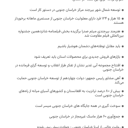
توسعه شمال شهر بیرجند مرکز خراسان جنوبی در دستور کار است
۱۵ هزار و ۱۲۴ فرد دارای معلولیت خراسان جنوبی از مستمری ماهانه برخوردار
هستند
هنرمند بیرجندی میثم صدرا برگزیده بخش فیلمنامه شانزدهمین جشنواره
بین‌المللی فیلم مقاومت شد
باید مقابل توطئه‌های دشمنان هوشیار باشیم
بازارهای فروش جدیدی برای محصولات استان باید تعریف شود
افتتاح مجموعه آبی غدیر نشان از تفکر طراز انقلاب و توسعه گرای فرمانده در
خراسان جنوبی
آهی مشاور رئیس جمهور: دولت چهاردهم از توسعه خراسان جنوبی حمایت
می‌کند
بیش از ۸۰ درصد ترانزیت به افغانستان و کشورهای آسیای میانه از راه‌های
خراسان جنوبی است
سوخت گیری در همه جایگاه های خراسان جنوبی میسر است
جمع‌آوری ۶۰ هزار ماسک غیرمجاز در خراسان جنوبی
روایت جالبی از ایرنا خراسان جنوبی : حوادث پیش بینی شده