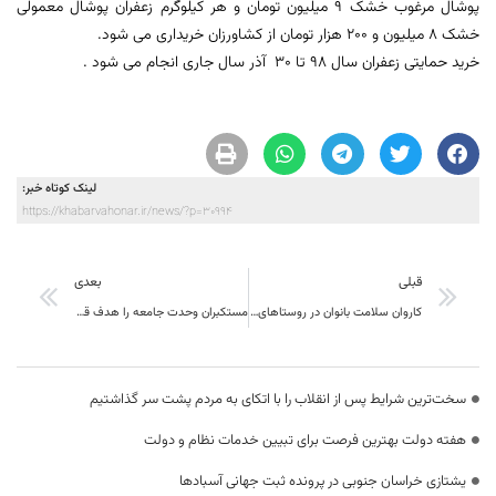
پوشال مرغوب خشک 9 میلیون تومان و هر کیلوگرم زعفران پوشال معمولی
خشک 8 میلیون و 200 هزار تومان از کشاورزان خریداری می شود.
خرید حمایتی زعفران سال 98 تا 30 آذر سال جاری انجام می شود .
لینک کوتاه خبر:
https://khabarvahonar.ir/news/?p=30994
قبلی
بعدی
کاروان سلامت بانوان در روستاهای محروم بیرجند مستقر شد
مستکبران وحدت جامعه را هدف قرار می‌دهند
سخت‌ترین شرایط پس از انقلاب را با اتکای به مردم پشت سر گذاشتیم
هفته دولت بهترین فرصت برای تبیین خدمات نظام و دولت
یشتازی خراسان جنوبی در پرونده ثبت جهانی آسبادها