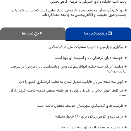
پاسداشت جایگاه والای خبرنگار در عرصه آگاهی‌بخشی
روز خبرنگار، یادآور مجاهدت‌های خاموش انسان‌هایی است که رسالت خود را در
جست‌وجوی حقیقت و آگاهی‌بخشی به جامعه معنا کرده‌اند
پربازدیدترین ها
داغ ترین ها
برگزاری چهارمین جشنواره مشارکت ملی در گردشگری
خوسف دارای فرهنگی بالا و اندیشه ای پویا است
مراسم “بزرگداشت حکیم ابوالقاسم فردوسی و پاسداشت زبان فارسی” در بیرجند
برگزار می شود
کویر سه قلعه سرایان قابلیت تبدیل شدن به قطب گردشگری کشور را دارد
هر نقطه قوتی ناشی از ارتباط با قرآن و هر نقطه ضعفی نتیجه فاصله گرفتن از آن
است
ظرفیت های گردشگری شهرستان خوسف مغفول مانده است
درآمد زیره‌ی کوهی زیرکوه برای 180 خانوار منطقه
همدلی دغدغه مندانه در توسعه شهر بیرجند