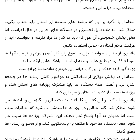
یک باغ می توان به گونه ای اقدام کرد که از آن به عنوان یک حوزه گردشگری نیز
استفاده برد و درآمدزایی داشت.
استاندار با تأکید بر این که برنامه های توسعه ای استان باید شتاب بگیرد،
متذکر شد: اقدامات قابل تحسینی در دستگاه های اجرایی در حال اجراست اما
هنوز بخش خصوصی، آن طور که باید در کنار ما قرار نگرفته و نتوانسته ایم از
ظرفیت مردم استان به خوبی استفاده کنیم.
ملانوری از مدیران خواست برای موضوع پای کار آوردن مردم و ترغیب آنها به
سرمایه گذاری در طرح های توسعه ای استان راهکارهایی ارائه نمایند.
وی تأکید کرد: هدف از این کار، درآمدزایی مردم و توانمندسازی آنهاست.
استاندار در بخش دیگری از سخنانش به موضوع نقش رسانه ها در جامعه
اشاره کرد و گفت: همه دستگاه ها باید مشترک روزنامه های استان شده و
روزانه 10 نسخه از نشریات استان را خریداری کنند.
ملانوری با تأکید بر این که این کا باعث تقویت مالی و انگیزه ای رسانه ها می
شود، متذکر شد: گاه مطالبی در روزنامه ها منتشر می شود که مطالبات مردم
است اما مدیران به آنها پاسخ نمی دهند، این اشتراک روزنامه ها سبب می
شود، همه دستگاه ها خود را مکلف به پاسخگویی کنند و از محتوای رسانه ها
مطلع گردند.
وی اظهار داشت: دستگاه ها می بایست با هماهنگی اداره کل فرهنگ و ارشاد