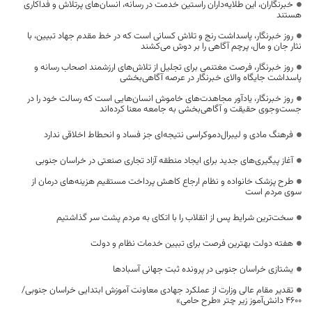
خبرنگاران، این طلایه‌داران راستین خدمت در رسانه، انسان‌های پرتلاش و فداکاری
هستند
روز خبرنگار، پاسداشت رنج و تلاش کسانی است که در خط مقدم جهاد تبیین، با
نثار جان و مال، پرچم آگاهی را بر دوش می‌کشند
روز خبرنگار، فرصت مغتنمی برای تجلیل از تلاش‌های ارزشمند اصحاب رسانه و
پاسداشت جایگاه والای خبرنگار در عرصه آگاهی‌بخشی
روز خبرنگار، یادآور مجاهدت‌های خاموش انسان‌هایی است که رسالت خود را در
جست‌وجوی حقیقت و آگاهی‌بخشی به جامعه معنا کرده‌اند
فرهنگ مادی و لیبرال‌دموکراسی نتیجه‌ای جز فساد و انحطاط اخلاقی ندارد
آغاز پیگیری‌های جدید برای ایجاد منطقه آزاد تجاری صنعتی در خراسان جنوبی
طرح پزشک خانواده و نظام ارجاع کاهش پرداخت مستقیم هزینه‌های درمان از
سوی مردم است
سخت‌ترین شرایط پس از انقلاب را با اتکای به مردم پشت سر گذاشتیم
هفته دولت بهترین فرصت برای تبیین خدمات نظام و دولت
یشتازی خراسان جنوبی در پرونده ثبت جهانی آسبادها
تقدیر مقام عالی وزارت از عملکرد جهادی معاونت آموزش ابتدایی خراسان جنوبی/
۴۶۰۰ دانش‌آموز زیر چتر «طرح حامی»