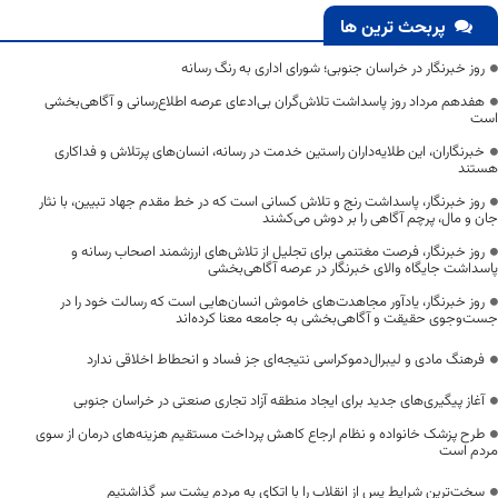
پربحث ترین ها
روز خبرنگار در خراسان جنوبی؛ شورای اداری به رنگ رسانه
هفدهم مرداد روز پاسداشت تلاش‌گران بی‌ادعای عرصه اطلاع‌رسانی و آگاهی‌بخشی
است
خبرنگاران، این طلایه‌داران راستین خدمت در رسانه، انسان‌های پرتلاش و فداکاری
هستند
روز خبرنگار، پاسداشت رنج و تلاش کسانی است که در خط مقدم جهاد تبیین، با نثار
جان و مال، پرچم آگاهی را بر دوش می‌کشند
روز خبرنگار، فرصت مغتنمی برای تجلیل از تلاش‌های ارزشمند اصحاب رسانه و
پاسداشت جایگاه والای خبرنگار در عرصه آگاهی‌بخشی
روز خبرنگار، یادآور مجاهدت‌های خاموش انسان‌هایی است که رسالت خود را در
جست‌وجوی حقیقت و آگاهی‌بخشی به جامعه معنا کرده‌اند
فرهنگ مادی و لیبرال‌دموکراسی نتیجه‌ای جز فساد و انحطاط اخلاقی ندارد
آغاز پیگیری‌های جدید برای ایجاد منطقه آزاد تجاری صنعتی در خراسان جنوبی
طرح پزشک خانواده و نظام ارجاع کاهش پرداخت مستقیم هزینه‌های درمان از سوی
مردم است
سخت‌ترین شرایط پس از انقلاب را با اتکای به مردم پشت سر گذاشتیم