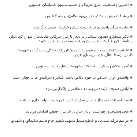
آخـرین وضــعیت آماری ڪرونا و واڪسیناسـیون خــراسان جنــوبی
پیشرفت بیش از ۸۰ درصدی پروژه مکانیزه پروده ۴ طبس
جلسه هیأت راهبردی بیابان لوت استان خراسان جنوبی برگزارشد
دکتر سرفرازی معاون استاندار در دیدار با رایزن بازرگانی افغانستان عنوان کرد :ایران
و افغانستان ظرفیت مطلوبی در زمینه توسعه روابط تجاری دارند
اقدام مشارکتی وجین و هرس کردن درختان پارک جنگلی دستگردان شهرستان
طبس توسط اهالی خوب روستای هودر
آمار مبتلایان به کرونا به تفکیک شهرستان های خراسان جنوبی
وانمندی ایران اسلامی در حوزه دفاعی باعث افتخار و سربلندی ما در جهان است
اراضی صنوف آلاینده بیرجند به متقاضیان واگذار می‌شود
سه فرستنده دیجیتال تا پایان سال در شهرستان خوسف راه اندازی می شود.
محدودیت‌های چهارشنبه پایان سال در خراسان جنوبی افزایش می‌یابد
مراسم بزرگداشت یاد و خاطره سردار سپهبد شهید حاج قاسم سلیمانی و شهدای
مقاومت